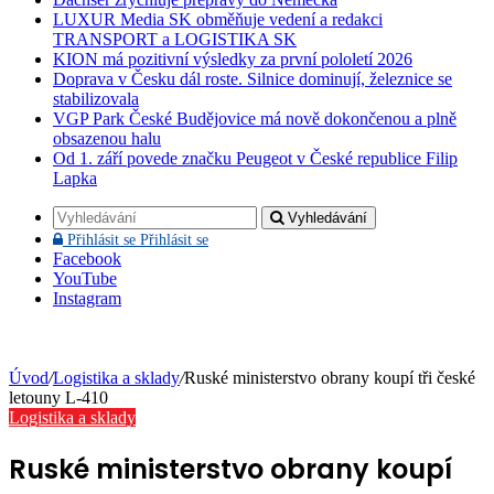
LUXUR Media SK obměňuje vedení a redakci
TRANSPORT a LOGISTIKA SK
KION má pozitivní výsledky za první pololetí 2026
Doprava v Česku dál roste. Silnice dominují, železnice se
stabilizovala
VGP Park České Budějovice má nově dokončenou a plně
obsazenou halu
Od 1. září povede značku Peugeot v České republice Filip
Lapka
Vyhledávání
Přihlásit se
Přihlásit se
Facebook
YouTube
Instagram
Úvod
/
Logistika a sklady
/
Ruské ministerstvo obrany koupí tři české
letouny L-410
Logistika a sklady
Ruské ministerstvo obrany koupí