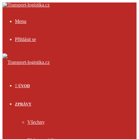
Menu
Přihlásit se
ÚVOD
ZPRÁVY
Všechny