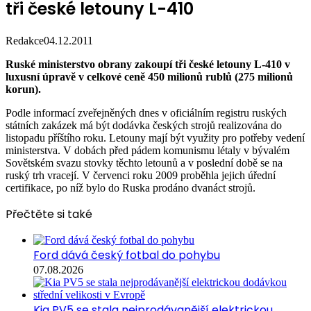
tři české letouny L-410
Redakce
04.12.2011
Ruské ministerstvo obrany zakoupí tři české letouny L-410 v
luxusní úpravě v celkové ceně 450 milionů rublů (275 milionů
korun).
Podle informací zveřejněných dnes v oficiálním registru ruských
státních zakázek má být dodávka českých strojů realizována do
listopadu příštího roku. Letouny mají být využity pro potřeby vedení
ministerstva. V dobách před pádem komunismu létaly v bývalém
Sovětském svazu stovky těchto letounů a v poslední době se na
ruský trh vracejí. V červenci roku 2009 proběhla jejich úřední
certifikace, po níž bylo do Ruska prodáno dvanáct strojů.
Přečtěte si také
Ford dává český fotbal do pohybu
07.08.2026
Kia PV5 se stala nejprodávanější elektrickou