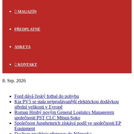
MAGAZÍN
PŘEDPLATNÉ
ANKETA
KONTAKT
8. Srp. 2026
FLASH NEWS
Ford dává český fotbal do pohybu
Kia PV5 se stala nejprodávanější elektrickou dodávkou
střední velikosti v Evropě
Roman Hrubý novým General Logistics Managerem
společnosti PST CLC Mitsui-Soko
Společnost Jungheinrich získává podíl ve společnosti EP
Equipment
Dachser zrychluje přepravy do Německa