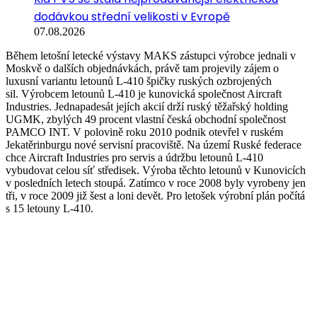
dodávkou střední velikosti v Evropě
07.08.2026
Během letošní letecké výstavy MAKS zástupci výrobce jednali v
Moskvě o dalších objednávkách, právě tam projevily zájem o
luxusní variantu letounů L-410 špičky ruských ozbrojených
sil. Výrobcem letounů L-410 je kunovická společnost Aircraft
Industries. Jednapadesát jejích akcií drží ruský těžařský holding
UGMK, zbylých 49 procent vlastní česká obchodní společnost
PAMCO INT. V polovině roku 2010 podnik otevřel v ruském
Jekatěrinburgu nové servisní pracoviště. Na území Ruské federace
chce Aircraft Industries pro servis a údržbu letounů L-410
vybudovat celou síť středisek. Výroba těchto letounů v Kunovicích
v posledních letech stoupá. Zatímco v roce 2008 byly vyrobeny jen
tři, v roce 2009 již šest a loni devět. Pro letošek výrobní plán počítá
s 15 letouny L-410.