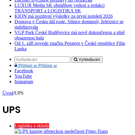
LUXUR Media SK obměňuje vedení a redakci
TRANSPORT a LOGISTIKA SK
KION má pozitivní výsledky za první pololetí 2026
Doprava v Česku dál roste. Silnice dominují, železnice se
stabilizovala
VGP Park České Budějovice má nově dokončenou a plně
obsazenou halu
Od 1. září povede značku Peugeot v České republice Filip
Lapka
Vyhledávání
Přihlásit se
Přihlásit se
Facebook
YouTube
Instagram
Úvod
/
UPS
UPS
Logistika a sklady