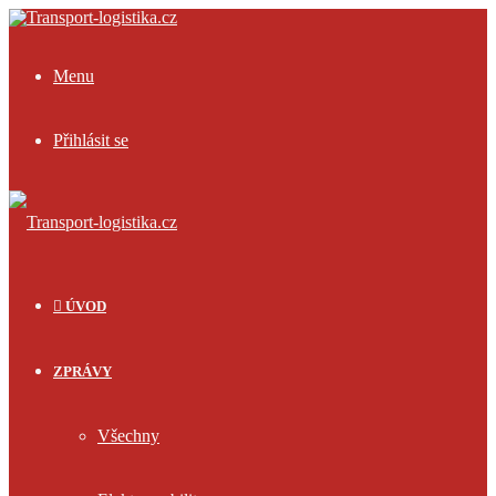
Menu
Přihlásit se
ÚVOD
ZPRÁVY
Všechny