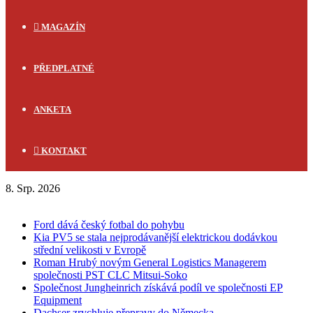
MAGAZÍN
PŘEDPLATNÉ
ANKETA
KONTAKT
8. Srp. 2026
FLASH NEWS
Ford dává český fotbal do pohybu
Kia PV5 se stala nejprodávanější elektrickou dodávkou
střední velikosti v Evropě
Roman Hrubý novým General Logistics Managerem
společnosti PST CLC Mitsui-Soko
Společnost Jungheinrich získává podíl ve společnosti EP
Equipment
Dachser zrychluje přepravy do Německa