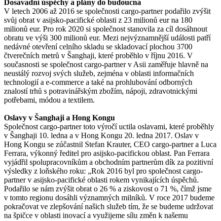
Dosavadní úspěchy a plány do budoucna
V letech 2006 až 2016 se společnosti cargo-partner podařilo zvýšit
svůj obrat v asijsko-pacifické oblasti z 23 milionů eur na 180
milionů eur. Pro rok 2020 si společnost stanovila za cíl dosáhnout
obratu ve výši 300 milionů eur. Mezi nejvýznamnější události patří
nedávné otevření celního skladu se skladovací plochou 3700
čtverečních metrů v Šanghaji, které proběhlo v říjnu 2016. V
současnosti se společnost cargo-partner v Asii zaměřuje hlavně na
neustálý rozvoj svých služeb, zejména v oblasti informačních
technologií a e-commerce a také na prohlubování odborných
znalostí trhů s potravinářským zbožím, nápoji, zdravotnickými
potřebami, módou a textilem.
Oslavy v Šanghaji a Hong Kongu
Společnost cargo-partner toto výročí uctila oslavami, které proběhly
v Šanghaji 10. ledna a v Hong Kongu 20. ledna 2017. Oslav v
Hong Kongu se zúčastnil Stefan Krauter, CEO cargo-partner a Luca
Ferrara, výkonný ředitel pro asijsko-pacifickou oblast. Pan Ferrara
vyjádřil spolupracovníkům a obchodním partnerům dík za pozitivní
výsledky z loňského roku: „Rok 2016 byl pro společnost cargo-
partner v asijsko-pacifické oblasti rokem vynikajících úspěchů.
Podařilo se nám zvýšit obrat o 26 % a ziskovost o 71 %, čímž jsme
v tomto regionu dosáhli významných milníků. V roce 2017 budeme
pokračovat ve zlepšování našich služeb tím, že se budeme udržovat
na špičce v oblasti inovací a využijeme sílu změn k našemu