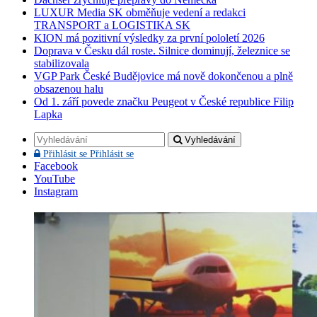
LUXUR Media SK obměňuje vedení a redakci
TRANSPORT a LOGISTIKA SK
KION má pozitivní výsledky za první pololetí 2026
Doprava v Česku dál roste. Silnice dominují, železnice se
stabilizovala
VGP Park České Budějovice má nově dokončenou a plně
obsazenou halu
Od 1. září povede značku Peugeot v České republice Filip
Lapka
Vyhledávání
Přihlásit se
Přihlásit se
Facebook
YouTube
Instagram