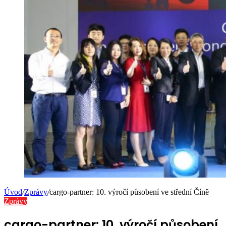
Úvod
/
Zprávy
/
cargo-partner: 10. výročí působení ve střední Číně
Zprávy
cargo-partner: 10. výročí působení