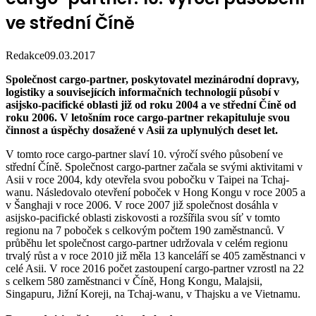
ve střední Číně
Redakce
09.03.2017
Společnost cargo-partner, poskytovatel mezinárodní dopravy,
logistiky a souvisejících informačních technologií působí v
asijsko-pacifické oblasti již od roku 2004 a ve střední Číně od
roku 2006. V letošním roce cargo-partner rekapituluje svou
činnost a úspěchy dosažené v Asii za uplynulých deset let.
V tomto roce cargo-partner slaví 10. výročí svého působení ve
střední Číně. Společnost cargo-partner začala se svými aktivitami v
Asii v roce 2004, kdy otevřela svou pobočku v Taipei na Tchaj-
wanu. Následovalo otevření poboček v Hong Kongu v roce 2005 a
v Šanghaji v roce 2006. V roce 2007 již společnost dosáhla v
asijsko-pacifické oblasti ziskovosti a rozšířila svou síť v tomto
regionu na 7 poboček s celkovým počtem 190 zaměstnanců. V
průběhu let společnost cargo-partner udržovala v celém regionu
trvalý růst a v roce 2010 již měla 13 kanceláří se 405 zaměstnanci v
celé Asii. V roce 2016 počet zastoupení cargo-partner vzrostl na 22
s celkem 580 zaměstnanci v Číně, Hong Kongu, Malajsii,
Singapuru, Jižní Koreji, na Tchaj-wanu, v Thajsku a ve Vietnamu.