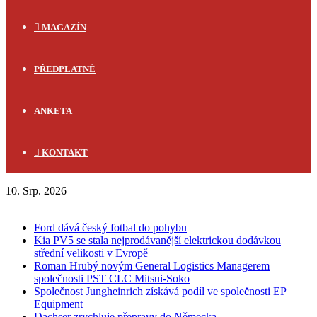
MAGAZÍN
PŘEDPLATNÉ
ANKETA
KONTAKT
10. Srp. 2026
FLASH NEWS
Ford dává český fotbal do pohybu
Kia PV5 se stala nejprodávanější elektrickou dodávkou
střední velikosti v Evropě
Roman Hrubý novým General Logistics Managerem
společnosti PST CLC Mitsui-Soko
Společnost Jungheinrich získává podíl ve společnosti EP
Equipment
Dachser zrychluje přepravy do Německa