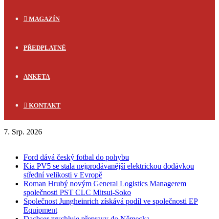
MAGAZÍN
PŘEDPLATNÉ
ANKETA
KONTAKT
7. Srp. 2026
FLASH NEWS
Ford dává český fotbal do pohybu
Kia PV5 se stala nejprodávanější elektrickou dodávkou
střední velikosti v Evropě
Roman Hrubý novým General Logistics Managerem
společnosti PST CLC Mitsui-Soko
Společnost Jungheinrich získává podíl ve společnosti EP
Equipment
Dachser zrychluje přepravy do Německa