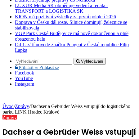
LUXUR Media SK obměňuje vedení a redakci
TRANSPORT a LOGISTIKA SK
KION má pozitivní výsledky za první pololetí 2026
Doprava v Česku dál roste. Silnice dominují, železnice se
stabilizovala
VGP Park České Budějovice má nově dokončenou a plně
obsazenou halu
Od 1. září povede značku Peugeot v České republice Filip
Lapka
Vyhledávání
Přihlásit se
Přihlásit se
Facebook
YouTube
Instagram
Úvod
/
Zprávy
/
Dachser a Gebrüder Weiss vstupují do logistického
parku LiNK Hradec Králové
Zprávy
Dachser a Gebrüder Weiss vstupují