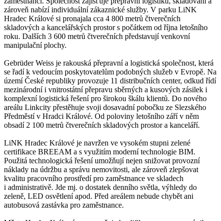
zaměstnanci. Společnost zajišťuje přepravní logistiku, skladování a
zároveň nabízí individuální zákaznické služby. V parku LiNK
Hradec Králové si pronajala cca 4 800 metrů čtverečních
skladových a kancelářských prostor s počátkem od října letošního
roku. Dalších 3 600 metrů čtverečních představují venkovní
manipulační plochy.
Gebrüder Weiss je rakouská přepravní a logistická společnost, která
se řadí k vedoucím poskytovatelům podobných služeb v Evropě. Na
území České republiky provozuje 11 distribučních center, odkud řídí
mezinárodní i vnitrostátní přepravu sběrných a kusových zásilek i
komplexní logistická řešení pro širokou škálu klientů. Do nového
areálu Linkcity přestěhuje svoji dosavadní pobočku ze Slezského
Předměstí v Hradci Králové. Od poloviny letošního září v něm
obsadí 2 100 metrů čtverečních skladových prostor a kanceláří.
LiNK Hradec Králové je navržen ve vysokém stupni zelené
certifikace BREEAM a s využitím moderní technologie BIM.
Použitá technologická řešení umožňují nejen snižovat provozní
náklady na údržbu a správu nemovitosti, ale zároveň zlepšovat
kvalitu pracovního prostředí pro zaměstnance ve skladech
i administrativě. Jde mj. o dostatek denního světla, výhledy do
zeleně, LED osvětlení apod. Před areálem nebude chybět ani
autobusová zastávka pro zaměstnance.