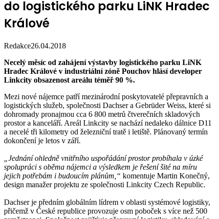
do logistického parku LiNK Hradec
Králové
Redakce
26.04.2018
Necelý měsíc od zahájení výstavby logistického parku LiNK
Hradec Králové v industriální zóně Pouchov hlásí developer
Linkcity obsazenost areálu téměř 90 %.
Mezi nové nájemce patří mezinárodní poskytovatelé přepravních a
logistických služeb, společnosti Dachser a Gebrüder Weiss, které si
dohromady pronajmou cca 6 800 metrů čtverečních skladových
prostor a kanceláří. Areál Linkcity se nachází nedaleko dálnice D11
a necelé tři kilometry od železniční tratě i letiště. Plánovaný termín
dokončení je letos v září.
„Jednání ohledně vnitřního uspořádání prostor probíhala v úzké
spolupráci s oběma nájemci a výsledkem je řešení šité na míru
jejich potřebám i budoucím plánům,“
komentuje Martin Konečný,
design manažer projektu ze společnosti Linkcity Czech Republic.
Dachser je předním globálním lídrem v oblasti systémové logistiky,
přičemž v České republice provozuje osm poboček s více než 500