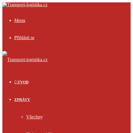
Menu
Přihlásit se
ÚVOD
ZPRÁVY
Všechny