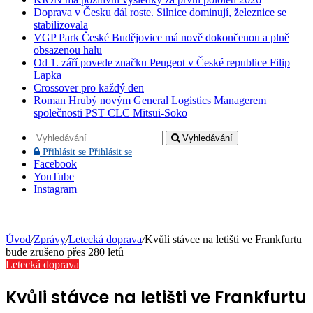
Doprava v Česku dál roste. Silnice dominují, železnice se
stabilizovala
VGP Park České Budějovice má nově dokončenou a plně
obsazenou halu
Od 1. září povede značku Peugeot v České republice Filip
Lapka
Crossover pro každý den
Roman Hrubý novým General Logistics Managerem
společnosti PST CLC Mitsui-Soko
Vyhledávání
Přihlásit se
Přihlásit se
Facebook
YouTube
Instagram
Úvod
/
Zprávy
/
Letecká doprava
/
Kvůli stávce na letišti ve Frankfurtu
bude zrušeno přes 280 letů
Letecká doprava
Kvůli stávce na letišti ve Frankfurtu