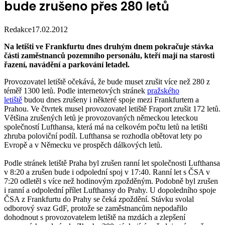
bude zrušeno přes 280 letů
Redakce
17.02.2012
Na letišti ve Frankfurtu dnes druhým dnem pokračuje stávka
části zaměstnanců pozemního personálu, kteří mají na starosti
řazení, navádění a parkování letadel.
Provozovatel letiště očekává, že bude muset zrušit více než 280 z
téměř 1300 letů. Podle internetových stránek
pražského
letiště
budou dnes zrušeny i některé spoje mezi Frankfurtem a
Prahou. Ve čtvrtek musel provozovatel letiště Fraport zrušit 172 letů.
Většina zrušených letů je provozovaných německou leteckou
společností Lufthansa, která má na celkovém počtu letů na letišti
zhruba poloviční podíl. Lufthansa se rozhodla obětovat lety po
Evropě a v Německu ve prospěch dálkových letů.
Podle stránek letiště Praha byl zrušen ranní let společnosti Lufthansa
v 8:20 a zrušen bude i odpolední spoj v 17:40. Ranní let s ČSA v
7:20 odletěl s více než hodinovým zpožděným. Podobně byl zrušen
i ranní a odpolední přílet Lufthansy do Prahy. U dopoledního spoje
ČSA z Frankfurtu do Prahy se čeká zpoždění. Stávku svolal
odborový svaz GdF, protože se zaměstnancům nepodařilo
dohodnout s provozovatelem letiště na mzdách a zlepšení