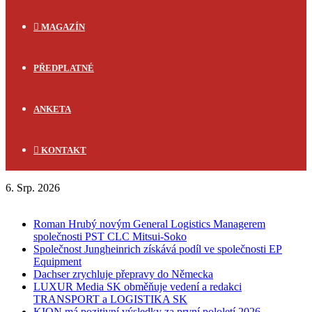
MAGAZÍN
PŘEDPLATNÉ
ANKETA
KONTAKT
6. Srp. 2026
FLASH NEWS
Roman Hrubý novým General Logistics Managerem
společnosti PST CLC Mitsui-Soko
Společnost Jungheinrich získává podíl ve společnosti EP
Equipment
Dachser zrychluje přepravy do Německa
LUXUR Media SK obměňuje vedení a redakci
TRANSPORT a LOGISTIKA SK
KION má pozitivní výsledky za první pololetí 2026