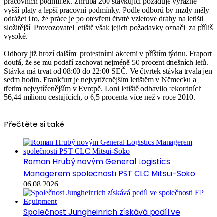
pracovních podmínek. Zhruba 200 stávkující požaduje výrazně
vyšší platy a lepší pracovní podmínky. Podle odborů by mzdy měly
odrážet i to, že práce je po otevření čtvrté vzletové dráhy na letišti
složitější. Provozovatel letiště však jejich požadavky označil za příliš
vysoké.
Odbory již hrozí dalšími protestními akcemi v příštím týdnu. Fraport
doufá, že se mu podaří zachovat nejméně 50 procent dnešních letů.
Stávka má trvat od 08:00 do 22:00 SEČ. Ve čtvrtek stávka trvala jen
sedm hodin. Frankfurt je nejvytíženějším letištěm v Německu a
třetím nejvytíženějším v Evropě. Loni letiště odbavilo rekordních
56,44 milionu cestujících, o 6,5 procenta více než v roce 2010.
Přečtěte si také
Roman Hrubý novým General Logistics
Managerem společnosti PST CLC Mitsui-Soko
06.08.2026
Společnost Jungheinrich získává podíl ve