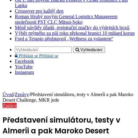
Lapka
Crossover pro každý den
Roman Hrubý novým General Logistics Managerem
společnosti PST CLC Mitsui-Soko
Méně návštěv úřadů, registrační značky do výdejních boxů
Výběr mýtného za půl roku překonal hranici 10 miliard korun
Ford a Terapio představují „Wellness za volantem“
Vyhledávání
Přihlásit se
Přihlásit se
Facebook
YouTube
Instagram
Úvod
/
Zprávy
/
Představení simulátoru, testy v Almeríi a pak Maroko
Desert Challenge, MKR jede
Zprávy
Představení simulátoru, testy v
Almeríi a pak Maroko Desert