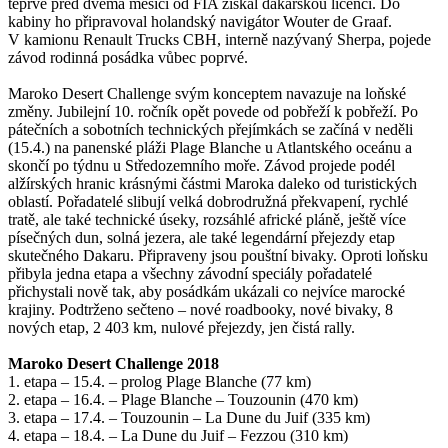
teprve před dvěma měsíci od FIA získal dakarskou licenci. Do
kabiny ho připravoval holandský navigátor Wouter de Graaf.
V kamionu Renault Trucks CBH, interně nazývaný Sherpa, pojede
závod rodinná posádka vůbec poprvé.
Maroko Desert Challenge svým konceptem navazuje na loňské
změny. Jubilejní 10. ročník opět povede od pobřeží k pobřeží. Po
pátečních a sobotních technických přejímkách se začíná v neděli
(15.4.) na panenské pláži Plage Blanche u Atlantského oceánu a
skončí po týdnu u Středozemního moře. Závod projede podél
alžírských hranic krásnými částmi Maroka daleko od turistických
oblastí. Pořadatelé slibují velká dobrodružná překvapení, rychlé
tratě, ale také technické úseky, rozsáhlé africké pláně, ještě více
písečných dun, solná jezera, ale také legendární přejezdy etap
skutečného Dakaru. Připraveny jsou pouštní bivaky. Oproti loňsku
přibyla jedna etapa a všechny závodní speciály pořadatelé
přichystali nově tak, aby posádkám ukázali co nejvíce marocké
krajiny. Podtrženo sečteno – nové roadbooky, nové bivaky, 8
nových etap, 2 403 km, nulové přejezdy, jen čistá rally.
Maroko Desert Challenge 2018
1. etapa – 15.4. – prolog Plage Blanche (77 km)
2. etapa – 16.4. – Plage Blanche – Touzounin (470 km)
3. etapa – 17.4. – Touzounin – La Dune du Juif (335 km)
4. etapa – 18.4. – La Dune du Juif – Fezzou (310 km)