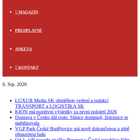
MAGAZÍN
PŘEDPLATNÉ
ANKETA
KONTAKT
6. Srp. 2026
FLASH NEWS
LUXUR Media SK obměňuje vedení a redakci
TRANSPORT a LOGISTIKA SK
KION má pozitivní výsledky za první pololetí 2026
Doprava v Česku dál roste. Silnice dominují, železnice se
stabilizovala
VGP Park České Budějovice má nově dokončenou a plně
obsazenou halu
Od 1. září povede značku Peugeot v České republice Filip