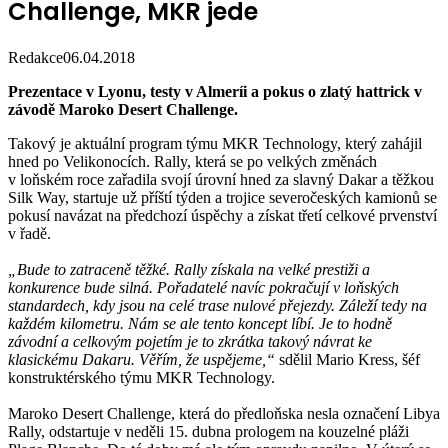
Challenge, MKR jede
Redakce
06.04.2018
Prezentace v Lyonu, testy v Almeríi a pokus o zlatý hattrick v
závodě Maroko Desert Challenge.
Takový je aktuální program týmu MKR Technology, který zahájil
hned po Velikonocích. Rally, která se po velkých změnách
v loňském roce zařadila svojí úrovní hned za slavný Dakar a těžkou
Silk Way, startuje už příští týden a trojice severočeských kamionů se
pokusí navázat na předchozí úspěchy a získat třetí celkové prvenství
v řadě.
„Bude to zatraceně těžké. Rally získala na velké prestiži a
konkurence bude silná. Pořadatelé navíc pokračují v loňských
standardech, kdy jsou na celé trase nulové přejezdy. Záleží tedy na
každém kilometru. Nám se ale tento koncept líbí. Je to hodně
závodní a celkovým pojetím je to zkrátka takový návrat ke
klasickému Dakaru. Věřím, že uspějeme,“
sdělil Mario Kress, šéf
konstruktérského týmu MKR Technology.
Maroko Desert Challenge, která do předloňska nesla označení Libya
Rally, odstartuje v neděli 15. dubna prologem na kouzelné pláži