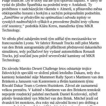
Plage Blanche. Do té doby má ale tým opravdu napilno. V úterý se
vydal do jižního Španělska na poslední testy v Andalusii. Ty
proběhnou v nadcházejícím víkendu v Almeríi, u přístavního města
obklopeného horami s horkým a suchým polopouštním podnebím
.
„Zaměříme se především na optimalizaci odvodu teploty ve
vysokých nadmořských výškách a provedeme finální testy výkonu
celé soustavy,“
podotkla Klára Kress, manažerka týmu MKR
Technology.
Ve středu před zahájením testů tým udělal tým mezizastávku ve
francouzském Lyonu. Ve fabrice Renault Trucks měl pilot Martin
van den Brink autogramiádu při příležitosti představení dakarského
simulátoru, tedy počítačové hry vydané automobilkou Renault
Trucks, její součástí jsou právě severočeské kamiony od MKR
Technology.
Do závodu Maroko Desert Challenge letos odstartuje trojice
židovických speciálů ve složení pilotů letošního Dakaru, tedy dva
kamiony holandské stáje Mammoet Rally Sport s Martinem van den
Brinkem a Janusem van Kasterenem a třetím kamionem týmu
Riwald Dakar Team s Gertem Huzinkem. Závod ale zaznamená
velkou premiéru. V kabině s Martinem van den Brinkem tentokrát
nepojede roudnický palubní mechanik Daniel Kozlovský, nýbrž
pilotův šestnáctiletý syn Mitchel van den Brink. Mitchel jezdí od
dvanácti let motokros, dva roky má závodní licenci pro drifting a