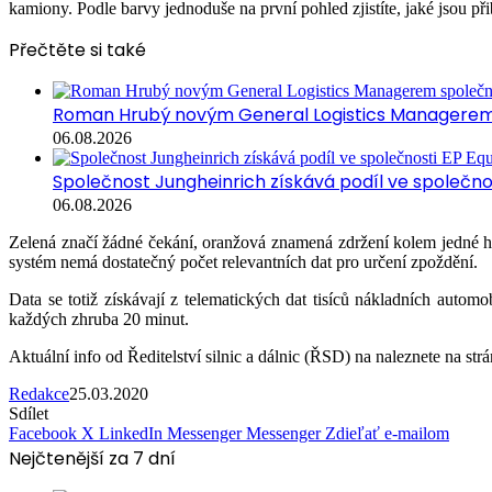
kamiony. Podle barvy jednoduše na první pohled zjistíte, jaké jsou při
Přečtěte si také
Roman Hrubý novým General Logistics Managerem 
06.08.2026
Společnost Jungheinrich získává podíl ve společn
06.08.2026
Zelená značí žádné čekání, oranžová znamená zdržení kolem jedné h
systém nemá dostatečný počet relevantních dat pro určení zpoždění.
Data se totiž získávají z telematických dat tisíců nákladních autom
každých zhruba 20 minut.
Aktuální info od Ředitelství silnic a dálnic (ŘSD) na naleznete na st
Redakce
25.03.2020
Sdílet
Facebook
X
LinkedIn
Messenger
Messenger
Zdieľať e-mailom
Nejčtenější za 7 dní