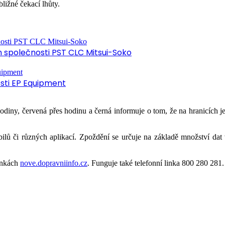
bližné čekací lhůty.
společnosti PST CLC Mitsui-Soko
osti EP Equipment
odiny, červená přes hodinu a černá informuje o tom, že na hranicích 
obilů či různých aplikací. Zpoždění se určuje na základě množství dat 
ránkách
nove.dopravniinfo.cz
. Funguje také telefonní linka 800 280 281.