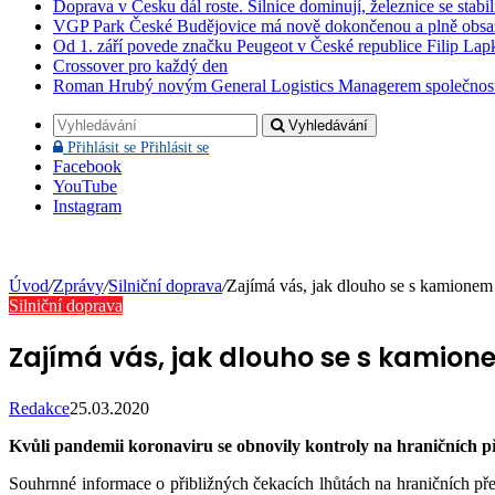
Doprava v Česku dál roste. Silnice dominují, železnice se stabi
VGP Park České Budějovice má nově dokončenou a plně obsa
Od 1. září povede značku Peugeot v České republice Filip Lap
Crossover pro každý den
Roman Hrubý novým General Logistics Managerem společnos
Vyhledávání
Přihlásit se
Přihlásit se
Facebook
YouTube
Instagram
Úvod
/
Zprávy
/
Silniční doprava
/
Zajímá vás, jak dlouho se s kamionem 
Silniční doprava
Zajímá vás, jak dlouho se s kamion
Redakce
25.03.2020
Kvůli pandemii koronaviru se obnovily kontroly na hraničních pře
Souhrnné informace o přibližných čekacích lhůtách na hraničních 