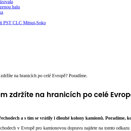
lizovala
zenou halu
ka
ti PST CLC Mitsui-Soko
zdržíte na hranicích po celé Evropě? Poradíme.
em zdržíte na hranicích po celé Evro
chodech a s tím se vrátily i dlouhé kolony kamionů. Poradíme, kde
přechodech v Evropě pro kamionovou dopravu najdete na tomto odkazu