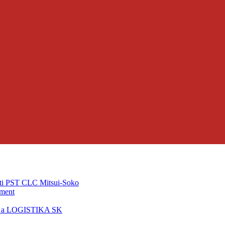
ti PST CLC Mitsui-Soko
pment
T a LOGISTIKA SK