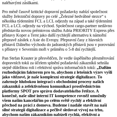
naléhavými zásilkami.
Pro méně časově kritické dopravní požadavky nabízí společnost
služby železniční dopravy po celé „Železné hedvábné stezce“ s
několika týdenními FCL a LCL odjezdy na západ a také týdenními
FCL a LCL odjezdy na východ. Společnost cargo-partner nedávno
představila novou prémiovou službu Adria PRIORITY Express přes
přístavy Koper a Terst jako další rychlejší alternativu k námořní
přepravě zásilek z Asie do Evropy. Přepravní časy z hlavních
přístavů Dálného východu do jadranských přístavů jsou v porovnání
s přístavy v Severním moři v průměru o 5-8 dní rychlejší.
Pan Stefan Krauter je přesvědčen, že vedle úspěšného přesměrování
dopravních toků za účelem splnění požadavků zákazníků sehrála
stejně důležitou roli i efektivní správa informačních toků:
„Dalším
rozhodujícím faktorem pro to, abychom z letošních výzev vyšli
jako vítězové, je naše komplexní strategie digitalizace. To
zahrnuje hlubokou integraci s obchodními procesy našich
zákazníků a zefektivněnou komunikaci prostřednictvím
platformy SPOT pro správu dodavatelského řetězce. A
konečně, naše silné interní IT kompetence rovněž umožnily
všem našim kancelářím po celém světě rychlý a efektivní
přechod na práci z domova. Budeme i nadále stavět na naší
silné strategii digitalizace a pečlivě sledovat vývoj na trhu,
abychom našim zákazníkům nabízeli rychlá, efektivní a