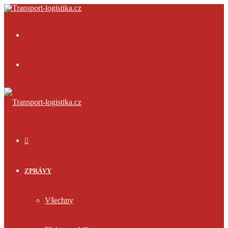
Menu
Přihlásit
se
ÚVOD
ZPRÁVY
Všechny