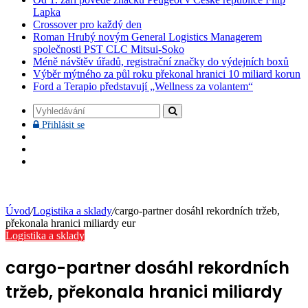
Lapka
Crossover pro každý den
Roman Hrubý novým General Logistics Managerem
společnosti PST CLC Mitsui-Soko
Méně návštěv úřadů, registrační značky do výdejních boxů
Výběr mýtného za půl roku překonal hranici 10 miliard korun
Ford a Terapio představují „Wellness za volantem“
Vyhledávání
Přihlásit
Přihlásit se
se
Facebook
YouTube
Instagram
Úvod
/
Logistika a sklady
/
cargo-partner dosáhl rekordních tržeb,
překonala hranici miliardy eur
Logistika a sklady
cargo-partner dosáhl rekordních
tržeb, překonala hranici miliardy