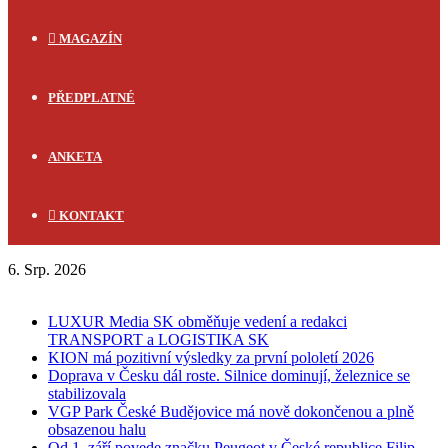
MAGAZÍN
PŘEDPLATNÉ
ANKETA
KONTAKT
6. Srp. 2026
FLASH NEWS
LUXUR Media SK obměňuje vedení a redakci
TRANSPORT a LOGISTIKA SK
KION má pozitivní výsledky za první pololetí 2026
Doprava v Česku dál roste. Silnice dominují, železnice se
stabilizovala
VGP Park České Budějovice má nově dokončenou a plně
obsazenou halu
Od 1. září povede značku Peugeot v České republice Filip