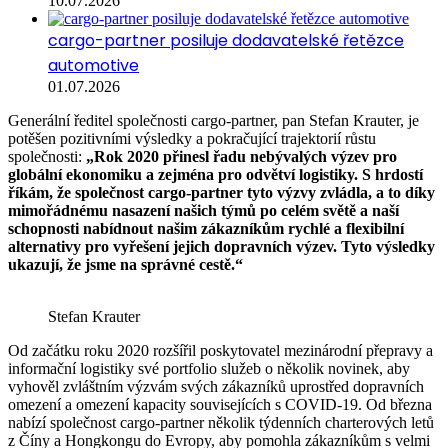
10.07.2026
cargo-partner posiluje dodavatelské řetězce
automotive
01.07.2026
Generální ředitel společnosti cargo-partner, pan Stefan Krauter, je
potěšen pozitivními výsledky a pokračující trajektorií růstu
společnosti:
„Rok 2020 přinesl řadu nebývalých výzev pro
globální ekonomiku a zejména pro odvětví logistiky. S hrdostí
říkám, že společnost cargo-partner tyto výzvy zvládla, a to díky
mimořádnému nasazení našich týmů po celém světě a naší
schopnosti nabídnout našim zákazníkům rychlé a flexibilní
alternativy pro vyřešení jejich dopravních výzev. Tyto výsledky
ukazují, že jsme na správné cestě.“
Stefan Krauter
Od začátku roku 2020 rozšířil poskytovatel mezinárodní přepravy a
informační logistiky své portfolio služeb o několik novinek, aby
vyhověl zvláštním výzvám svých zákazníků uprostřed dopravních
omezení a omezení kapacity souvisejících s COVID-19. Od března
nabízí společnost cargo-partner několik týdenních charterových letů
z Číny a Hongkongu do Evropy, aby pomohla zákazníkům s velmi