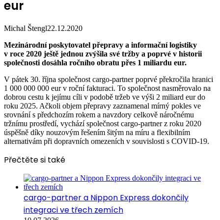
eur
Michal Štengl
22.12.2020
Mezinárodní poskytovatel přepravy a informační logistiky
v roce 2020 ještě jednou zvýšila své tržby a poprvé v historii
společnosti dosáhla ročního obratu přes 1 miliardu eur.
V pátek 30. října společnost cargo-partner poprvé překročila hranici
1 000 000 000 eur v roční fakturaci. To společnost nasměrovalo na
dobrou cestu k jejímu cíli v podobě tržeb ve výši 2 miliard eur do
roku 2025. Ačkoli objem přepravy zaznamenal mírný pokles ve
srovnání s předchozím rokem a navzdory celkově náročnému
tržnímu prostředí, vychází společnost cargo-partner z roku 2020
úspěšně díky nouzovým řešením šitým na míru a flexibilním
alternativám při dopravních omezeních v souvislosti s COVID-19.
Přečtěte si také
cargo-partner a Nippon Express dokončily
integraci ve třech zemích