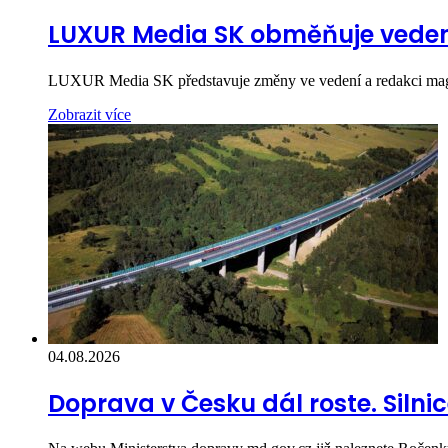
LUXUR Media SK obměňuje veden
LUXUR Media SK představuje změny ve vedení a redakci
Zobrazit více
04.08.2026
Doprava v Česku dál roste. Silnic