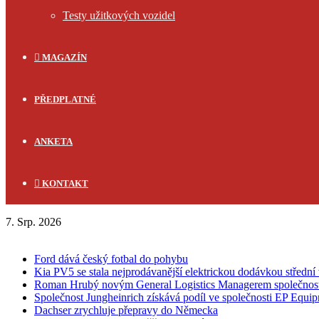
Testy užitkových vozidel
MAGAZÍN
PŘEDPLATNÉ
ANKETA
KONTAKT
7. Srp. 2026
FLASH NEWS
Ford dává český fotbal do pohybu
Kia PV5 se stala nejprodávanější elektrickou dodávkou střední 
Roman Hrubý novým General Logistics Managerem společnos
Společnost Jungheinrich získává podíl ve společnosti EP Equi
Dachser zrychluje přepravy do Německa