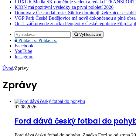
LUXUR Media SK obměňuje vedení a redakci TRANSPOR
KION má pozitivní výsledky za první pololetí 2026
Doprava v Česku dál roste. Silnice dominují, železnice se stabi
VGP Park České Budějovice má nově dokončenou a plně obsa
Od 1. září povede značku Peugeot v České republice Filip Lap
Vyhledávání
Přihlásit se
Přihlásit se
Facebook
YouTube
Instagram
Úvod
/
Zprávy
Zprávy
07.08.2026
Ford dává český fotbal do pohy
Ford dává český fotbal do pohybu. Značka Ford se od srpna 2