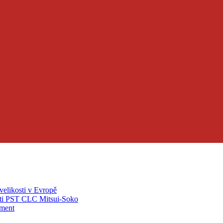
velikosti v Evropě
ti PST CLC Mitsui-Soko
pment