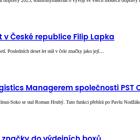
ku dopravy 2025, souhrnnýmateriál o vývoji ve všech módech doprav
 v České republice Filip Lapka
etí. Posledních deset let stál v čele značky jako její…
istics Managerem společnosti PST C
ui-Soko se stal Roman Hrubý. Tuto funkci přebírá po Pavlu Nodžáko
í značky do výdejních boxů