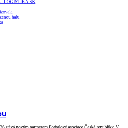
T a LOGISTIKA SK
lizovala
zenou halu
ka
bu
026 stává novým partnerem Fotbalové asociace České republiky. V…