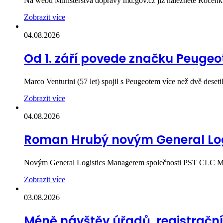
Na webu Ministerstva dopravy md.gov.cz již naleznete Ročen
Zobrazit více
04.08.2026
Od 1. září povede značku Peugeot
Marco Venturini (57 let) spojil s Peugeotem více než dvě desetil
Zobrazit více
04.08.2026
Roman Hrubý novým General Log
Novým General Logistics Managerem společnosti PST CLC Mits
Zobrazit více
03.08.2026
Méně návštěv úřadů, registračn