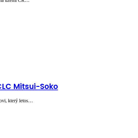
y na území ČR…
LC Mitsui-Soko
vi, který letos…