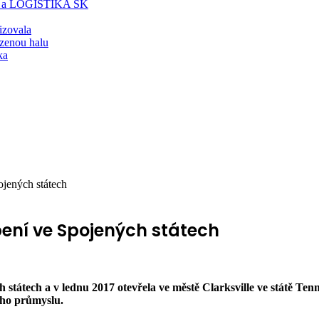
T a LOGISTIKA SK
lizovala
zenou halu
ka
ojených státech
pení ve Spojených státech
 státech a v lednu 2017 otevřela ve městě Clarksville ve státě Ten
ého průmyslu.