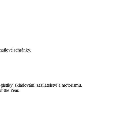
-mailové schránky.
tiky, skladování, zasilatelství a motorismu.
f the Year.