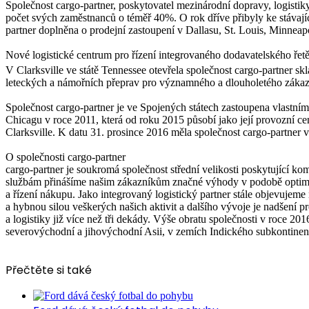
Společnost cargo-partner, poskytovatel mezinárodní dopravy, logistiky
počet svých zaměstnanců o téměř 40%. O rok dříve přibyly ke stávaj
partner doplněna o prodejní zastoupení v Dallasu, St. Louis, Minneapol
Nové logistické centrum pro řízení integrovaného dodavatelského řet
V Clarksville ve státě Tennessee otevřela společnost cargo-partner sk
leteckých a námořních přeprav pro významného a dlouholetého zákazní
Společnost cargo-partner je ve Spojených státech zastoupena vlastní
Chicagu v roce 2011, která od roku 2015 působí jako její provozní c
Clarksville. K datu 31. prosince 2016 měla společnost cargo-partner 
O společnosti cargo-partner
cargo-partner je soukromá společnost střední velikosti poskytující ko
službám přinášíme našim zákazníkům značné výhody v podobě optima
a řízení nákupu. Jako integrovaný logistický partner stále objevujem
a hybnou silou veškerých našich aktivit a dalšího vývoje je nadšení p
a logistiky již více než tři dekády. Výše obratu společnosti v roce 2
severovýchodní a jihovýchodní Asii, v zemích Indického subkontinen
Přečtěte si také