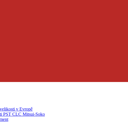
velikosti v Evropě
ti PST CLC Mitsui-Soko
pment