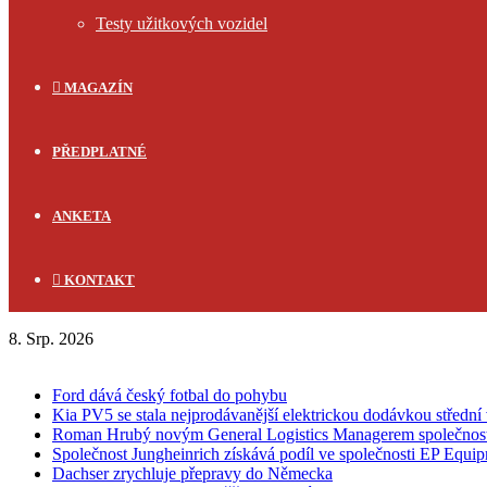
Testy užitkových vozidel
MAGAZÍN
PŘEDPLATNÉ
ANKETA
KONTAKT
8. Srp. 2026
FLASH NEWS
Ford dává český fotbal do pohybu
Kia PV5 se stala nejprodávanější elektrickou dodávkou střední 
Roman Hrubý novým General Logistics Managerem společnos
Společnost Jungheinrich získává podíl ve společnosti EP Equi
Dachser zrychluje přepravy do Německa