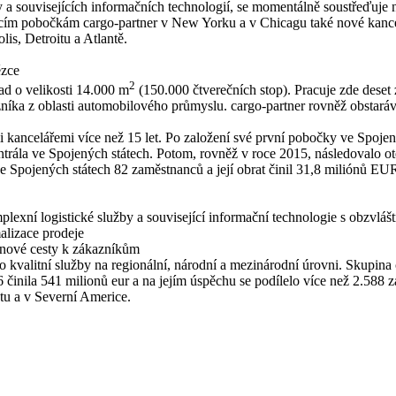
 a souvisejících informačních technologií, se momentálně soustřeďuje n
ícím pobočkám cargo-partner v New Yorku a v Chicagu také nové kancel
is, Detroitu a Atlantě.
ězce
2
lad o velikosti 14.000 m
(150.000 čtverečních stop). Pracuje zde deset 
ka z oblasti automobilového průmyslu. cargo-partner rovněž obstarává 
mi kancelářemi více než 15 let. Po založení své první pobočky ve Spoj
entrála ve Spojených státech. Potom, rovněž v roce 2015, následovalo 
ve Spojených státech 82 zaměstnanců a její obrat činil 31,8 miliónů EU
mplexní logistické služby a související informační technologie s obzvláš
lizace prodeje
e nové cesty k zákazníkům
ro kvalitní služby na regionální, národní a mezinárodní úrovni. Skupin
016 činila 541 milionů eur a na jejím úspěchu se podílelo více než 2.58
tu a v Severní Americe.