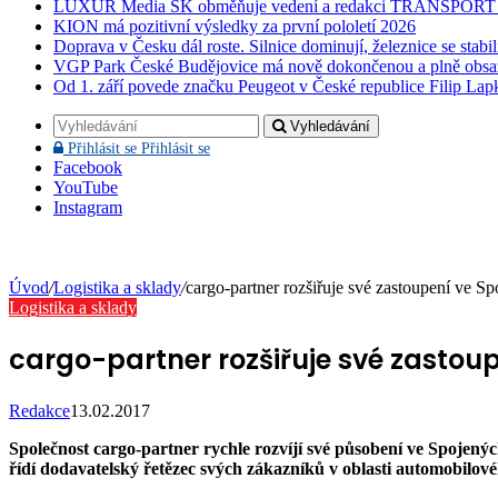
LUXUR Media SK obměňuje vedení a redakci TRANSPOR
KION má pozitivní výsledky za první pololetí 2026
Doprava v Česku dál roste. Silnice dominují, železnice se stabi
VGP Park České Budějovice má nově dokončenou a plně obsa
Od 1. září povede značku Peugeot v České republice Filip Lap
Vyhledávání
Přihlásit se
Přihlásit se
Facebook
YouTube
Instagram
Úvod
/
Logistika a sklady
/
cargo-partner rozšiřuje své zastoupení ve Sp
Logistika a sklady
cargo-partner rozšiřuje své zastou
Redakce
13.02.2017
Společnost cargo-partner rychle rozvíjí své působení ve Spojených
řídí dodavatelský řetězec svých zákazníků v oblasti automobilov