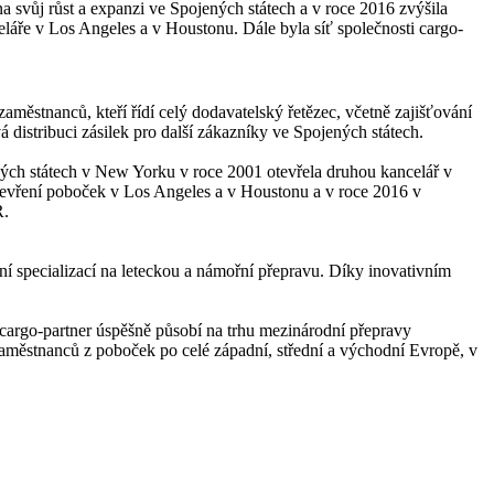
a svůj růst a expanzi ve Spojených státech a v roce 2016 zvýšila
áře v Los Angeles a v Houstonu. Dále byla síť společnosti cargo-
zaměstnanců, kteří řídí celý dodavatelský řetězec, včetně zajišťování
distribuci zásilek pro další zákazníky ve Spojených státech.
ených státech v New Yorku v roce 2001 otevřela druhou kancelář v
otevření poboček v Los Angeles a v Houstonu a v roce 2016 v
R.
tní specializací na leteckou a námořní přepravu. Díky inovativním
a cargo-partner úspěšně působí na trhu mezinárodní přepravy
8 zaměstnanců z poboček po celé západní, střední a východní Evropě, v