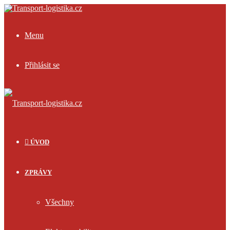
Menu
Přihlásit se
ÚVOD
ZPRÁVY
Všechny