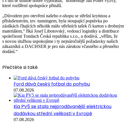
I s tím se umíme dobře vypořádat,“ komentuje Jan Polter výzvy,
které rozšíření spolupráce přináší.
„Důvodem pro otevření našeho e-shopu se střešní krytinou a
příslušenstvím, tzv. tunningem, byla stoupající poptávka po
zásilkách čítajících několik málo střešních tašek či karton s drobným
materiálem,“ říká Josef Libotovský, vedoucí logistiky a distribuce
společnosti Tondach Česká republika s.r.o., a dodává, „věřím, že
s novou službou uspokojíme i ty nejnáročnější požadavky našich
zákazníků a DACHSER je pro nás zárukou včasného a přesného
dodání.“
Přečtěte si také
Ford dává český fotbal do pohybu
07.08.2026
Kia PV5 se stala nejprodávanější elektrickou
dodávkou střední velikosti v Evropě
07.08.2026