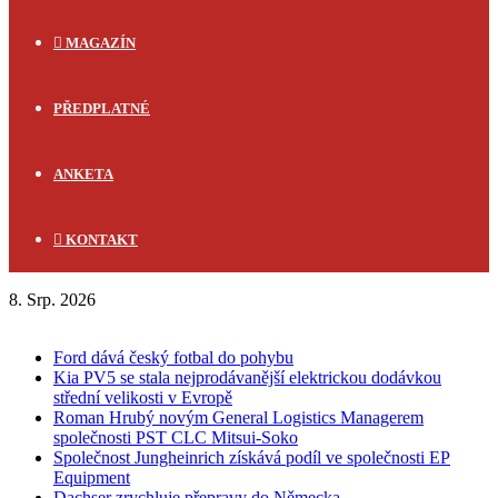
MAGAZÍN
PŘEDPLATNÉ
ANKETA
KONTAKT
8. Srp. 2026
FLASH NEWS
Ford dává český fotbal do pohybu
Kia PV5 se stala nejprodávanější elektrickou dodávkou
střední velikosti v Evropě
Roman Hrubý novým General Logistics Managerem
společnosti PST CLC Mitsui-Soko
Společnost Jungheinrich získává podíl ve společnosti EP
Equipment
Dachser zrychluje přepravy do Německa