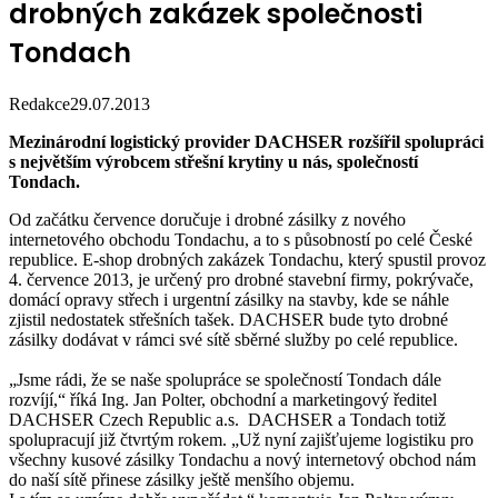
drobných zakázek společnosti
Tondach
Redakce
29.07.2013
Mezinárodní logistický provider DACHSER rozšířil spolupráci
s největším výrobcem střešní krytiny u nás, společností
Tondach.
Od začátku července doručuje i drobné zásilky z nového
internetového obchodu Tondachu, a to s působností po celé České
republice.
E-shop drobných zakázek Tondachu, který spustil provoz
4. července 2013, je určený pro drobné stavební firmy, pokrývače,
domácí opravy střech i urgentní zásilky na stavby, kde se náhle
zjistil nedostatek střešních tašek. DACHSER bude tyto drobné
zásilky dodávat v rámci své sítě sběrné služby po celé republice.
„Jsme rádi, že se naše spolupráce se společností Tondach dále
rozvíjí,“ říká Ing. Jan Polter, obchodní a marketingový ředitel
DACHSER Czech Republic a.s. DACHSER a Tondach totiž
spolupracují již čtvrtým rokem. „Už nyní zajišťujeme logistiku pro
všechny kusové zásilky Tondachu a nový internetový obchod nám
do naší sítě přinese zásilky ještě menšího objemu.