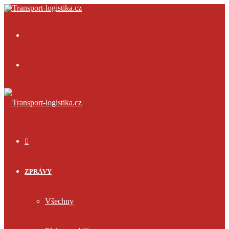
Menu
Přihlásit
se
ÚVOD
ZPRÁVY
Všechny