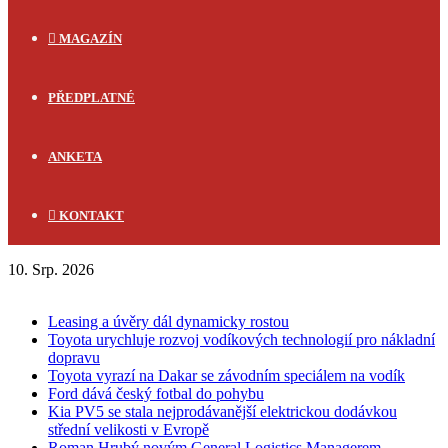
MAGAZÍN
PŘEDPLATNÉ
ANKETA
KONTAKT
10. Srp. 2026
FLASH NEWS
Leasing a úvěry dál dynamicky rostou
Toyota urychluje rozvoj vodíkových technologií pro nákladní
dopravu
Toyota vyrazí na Dakar se závodním speciálem na vodík
Ford dává český fotbal do pohybu
Kia PV5 se stala nejprodávanější elektrickou dodávkou
střední velikosti v Evropě
Roman Hrubý novým General Logistics Managerem