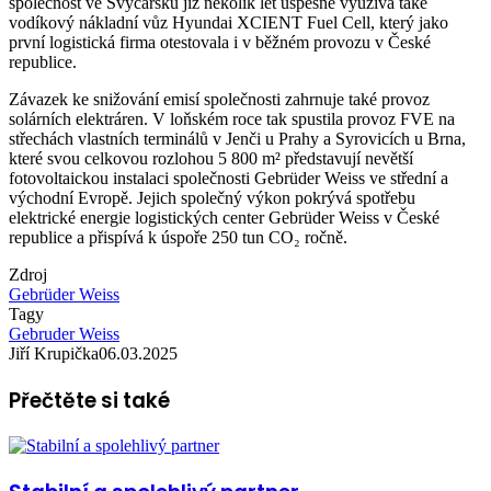
společnost ve Švýcarsku již několik let úspěšně využívá také
vodíkový nákladní vůz Hyundai XCIENT Fuel Cell, který jako
první logistická firma otestovala i v běžném provozu v České
republice.
Závazek ke snižování emisí společnosti zahrnuje také provoz
solárních elektráren. V loňském roce tak spustila provoz FVE na
střechách vlastních terminálů v Jenči u Prahy a Syrovicích u Brna,
které svou celkovou rozlohou 5 800 m² představují nevětší
fotovoltaickou instalaci společnosti Gebrüder Weiss ve střední a
východní Evropě. Jejich společný výkon pokrývá spotřebu
elektrické energie logistických center Gebrüder Weiss v České
republice a přispívá k úspoře 250 tun CO₂ ročně.
Zdroj
Gebrüder Weiss
Tagy
Gebruder Weiss
Jiří Krupička
06.03.2025
Přečtěte si také