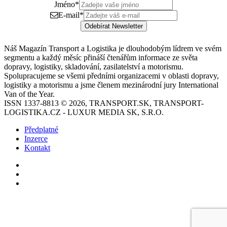
Jméno
*
E-mail
*
Odebírat Newsletter
Náš Magazín Transport a Logistika je dlouhodobým lídrem ve svém
segmentu a každý měsíc přináší čtenářům informace ze světa
dopravy, logistiky, skladování, zasilatelství a motorismu.
Spolupracujeme se všemi předními organizacemi v oblasti dopravy,
logistiky a motorismu a jsme členem mezinárodní jury International
Van of the Year.
ISSN 1337-8813 © 2026, TRANSPORT.SK, TRANSPORT-
LOGISTIKA.CZ - LUXUR MEDIA SK, S.R.O.
Předplatné
Inzerce
Kontakt
Facebook
YouTube
Instagram
Back
to
top