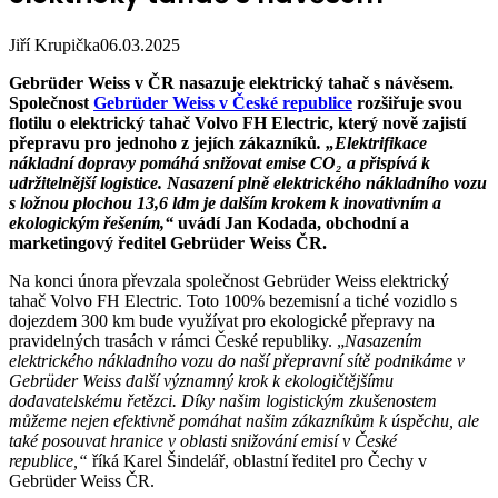
Jiří Krupička
06.03.2025
Gebrüder Weiss v ČR nasazuje elektrický tahač s návěsem.
Společnost
Gebrüder Weiss v České republice
rozšiřuje svou
flotilu o elektrický tahač Volvo FH Electric, který nově zajistí
přepravu pro jednoho z jejích zákazníků
. „Elektrifikace
nákladní dopravy pomáhá snižovat emise CO₂ a přispívá k
udržitelnější logistice. Nasazení plně elektrického nákladního vozu
s ložnou plochou 13,6 ldm je dalším krokem k inovativním a
ekologickým řešením,“
uvádí Jan Kodada, obchodní a
marketingový ředitel Gebrüder Weiss ČR.
Na konci února převzala společnost Gebrüder Weiss elektrický
tahač Volvo FH Electric. Toto 100% bezemisní a tiché vozidlo s
dojezdem 300 km bude využívat pro ekologické přepravy na
pravidelných trasách v rámci České republiky. „
Nasazením
elektrického nákladního vozu do naší přepravní sítě podnikáme v
Gebrüder Weiss další významný krok k ekologičtějšímu
dodavatelskému řetězci. Díky našim logistickým zkušenostem
můžeme nejen efektivně pomáhat našim zákazníkům k úspěchu, ale
také posouvat hranice v oblasti snižování emisí v České
republice,“
říká Karel Šindelář, oblastní ředitel pro Čechy v
Gebrüder Weiss ČR.