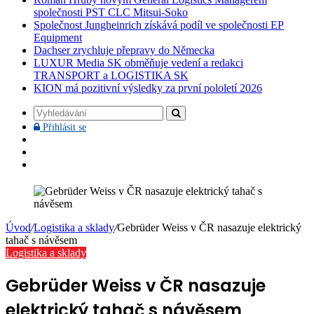
společnosti PST CLC Mitsui-Soko
Společnost Jungheinrich získává podíl ve společnosti EP
Equipment
Dachser zrychluje přepravy do Německa
LUXUR Media SK obměňuje vedení a redakci
TRANSPORT a LOGISTIKA SK
KION má pozitivní výsledky za první pololetí 2026
Vyhledávání
Přihlásit
Přihlásit se
se
Facebook
YouTube
Instagram
Úvod
/
Logistika a sklady
/
Gebrüder Weiss v ČR nasazuje elektrický
tahač s návěsem
Logistika a sklady
Gebrüder Weiss v ČR nasazuje
elektrický tahač s návěsem