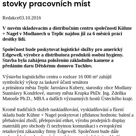
stovky pracovních míst
Redakce
03.10.2016
V novém skladovacím a distribučním centru společnosti Kühne
+ Nagel v Modlanech u Teplic najdou již za 6 měsíců práci
desítky lidí.
Společnost bude poskytovat logistické služby pro americký
Edgewell, výrobce a distributora produktů osobní hygieny.
Stavba byla zahájena položením základního kamene a
předáním daru Dětskému domovu Tuchlov.
Výstavbu logistického centra o rozloze 16 000 m² zahájil
symbolický výkop za laskavé účasti senátora
a primátora města Teplic Jaroslava Kubery, starostky obce Modlany
Stanislavy Kondrlové, starosty města Krupka PhDr. Ing. Zdeňka
Matouše Ph.D., MBA a dalších významných hostů Ústeckého kraje.
Kromě tradičních služeb naskladňování, vyskladňování a řízení
skladu bude Kühne + Nagel poskytovat i přidanou hodnotu: balení a
přebalování zboží, přelepování etiket, výrobu prodejních display
materiálů pro obchody či nezbytnou komunikaci s evropskými
retailovými zákazníky firmy Edgewell. Společnost bude dále