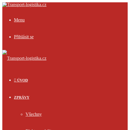
Menu
Přihlásit se
ÚVOD
ZPRÁVY
Všechny