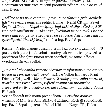
zodpovědná za dosahování vysoké provozní efektivity skladů
a optimalizaci distribuce milionů produktů ročně z Teplic do velké
části Evropy.
„Těšíme se na nové centrum i proto, že nabídneme práci desítkám
lidí,“
vysvětluje generální ředitel Kühne + Nagel ČR Ing. Pavel
Šepák. „
Kühne + Nagel poskytuje logistické služby v Česku již 25
let a naši zaměstnanci u nás pracují většinou mnoho roků. Osobně
jsem velmi rád, že
jsme pro naše největší české distribuční centrum
vybrali právě Ústecký kraj,
“ dodává Ing. Pavel Šepák.
Kühne + Nagel plánuje obsadit v první fázi projektu zatím 60 – 70
pracovních pozic jak do administrativy, tak vedoucích provozů, ale
převážnou část týmu budou tvořit operátoři, skladníci a řidiči
vysokozdvižných vozíků.
„Položení základního kamene představuje významnou událost pro
Edgewell i pro náš další rozvoj
,“ sděluje Volker Ehrhardt, Plant
Director Edgewell. „
Jde o důkaz naší snahy, pracovního nasazení,
trvalého zlepšování kvality, zvýšení dostupnosti produktů a
zlepšování on-time dodávek pro naše zákazníky,“
upřesňuje Volker
Ehrhardt.
Šek na šedesát tisíc korun předali řediteli Dětského domova
v Tuchlově Mgr. Bc. Janu Blažkovi zástupci všech tří společností:
Ing. Pavel Šepák, generální ředitel Kühne + Nagel ČR, Helena