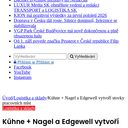
LUXUR Media SK obměňuje vedení a redakci
TRANSPORT a LOGISTIKA SK
KION má pozitivní výsledky za první pololetí 2026
Doprava v Česku dál roste. Silnice dominují, železnice se
stabilizovala
VGP Park České Budějovice má nově dokončenou a plně
obsazenou halu
Od 1. září povede značku Peugeot v České republice Filip
Lapka
Vyhledávání
Přihlásit se
Přihlásit se
Facebook
YouTube
Instagram
Úvod
/
Logistika a sklady
/
Kühne + Nagel a Edgewell vytvoří stovky
pracovních míst
Logistika a sklady
Kühne + Nagel a Edgewell vytvoří