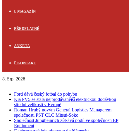
MAGAZÍN
PŘEDPLATNÉ
ANKETA
KONTAKT
8. Srp. 2026
FLASH NEWS
Ford dává český fotbal do pohybu
Kia PV5 se stala nejprodávanější elektrickou dodávkou
střední velikosti v Evropě
Roman Hrubý novým General Logistics Managerem
společnosti PST CLC Mitsui-Soko
Společnost Jungheinrich získává podíl ve společnosti EP
Equipment
Dachser zrychluje přepravy do Německa