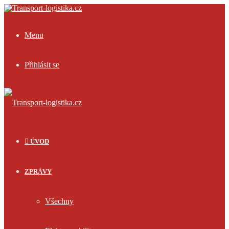
Menu
Přihlásit se
ÚVOD
ZPRÁVY
Všechny