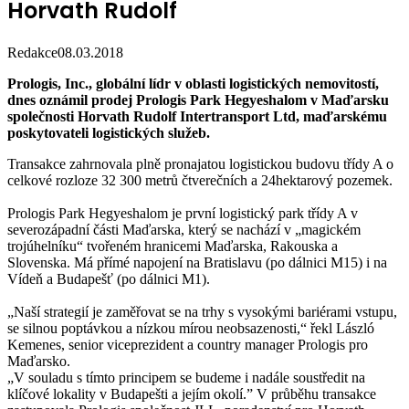
Horvath Rudolf
Redakce
08.03.2018
Prologis, Inc., globální lídr v oblasti logistických nemovitostí,
dnes oznámil prodej Prologis Park Hegyeshalom v Maďarsku
společnosti Horvath Rudolf Intertransport Ltd, maďarskému
poskytovateli logistických služeb.
Transakce zahrnovala plně pronajatou logistickou budovu třídy A o
celkové rozloze 32 300 metrů čtverečních a 24hektarový pozemek.
Prologis Park Hegyeshalom je první logistický park třídy A v
severozápadní části Maďarska, který se nachází v „magickém
trojúhelníku“ tvořeném hranicemi Maďarska, Rakouska a
Slovenska. Má přímé napojení na Bratislavu (po dálnici M15) i na
Vídeň a Budapešť (po dálnici M1).
„Naší strategií je zaměřovat se na trhy s vysokými bariérami vstupu,
se silnou poptávkou a nízkou mírou neobsazenosti,“ řekl László
Kemenes, senior viceprezident a country manager Prologis pro
Maďarsko.
„V souladu s tímto principem se budeme i nadále soustředit na
klíčové lokality v Budapešti a jejím okolí.” V průběhu transakce