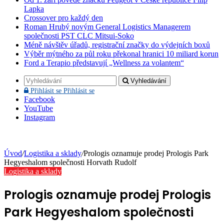
Lapka
Crossover pro každý den
Roman Hrubý novým General Logistics Managerem
společnosti PST CLC Mitsui-Soko
Méně návštěv úřadů, registrační značky do výdejních boxů
Výběr mýtného za půl roku překonal hranici 10 miliard korun
Ford a Terapio představují „Wellness za volantem“
Vyhledávání
Přihlásit se
Přihlásit se
Facebook
YouTube
Instagram
Úvod
/
Logistika a sklady
/
Prologis oznamuje prodej Prologis Park
Hegyeshalom společnosti Horvath Rudolf
Logistika a sklady
Prologis oznamuje prodej Prologis
Park Hegyeshalom společnosti