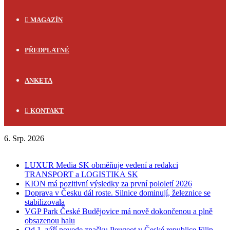
MAGAZÍN
PŘEDPLATNÉ
ANKETA
KONTAKT
6. Srp. 2026
FLASH NEWS
LUXUR Media SK obměňuje vedení a redakci
TRANSPORT a LOGISTIKA SK
KION má pozitivní výsledky za první pololetí 2026
Doprava v Česku dál roste. Silnice dominují, železnice se
stabilizovala
VGP Park České Budějovice má nově dokončenou a plně
obsazenou halu
Od 1. září povede značku Peugeot v České republice Filip