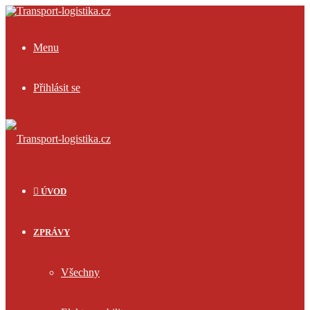
Menu
Přihlásit se
ÚVOD
ZPRÁVY
Všechny