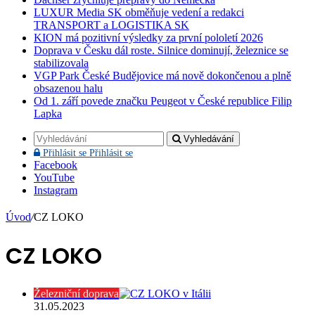
LUXUR Media SK obměňuje vedení a redakci
TRANSPORT a LOGISTIKA SK
KION má pozitivní výsledky za první pololetí 2026
Doprava v Česku dál roste. Silnice dominují, železnice se
stabilizovala
VGP Park České Budějovice má nově dokončenou a plně
obsazenou halu
Od 1. září povede značku Peugeot v České republice Filip
Lapka
Vyhledávání
Přihlásit se
Přihlásit se
Facebook
YouTube
Instagram
Úvod
/
CZ LOKO
CZ LOKO
Železniční doprava
31.05.2023