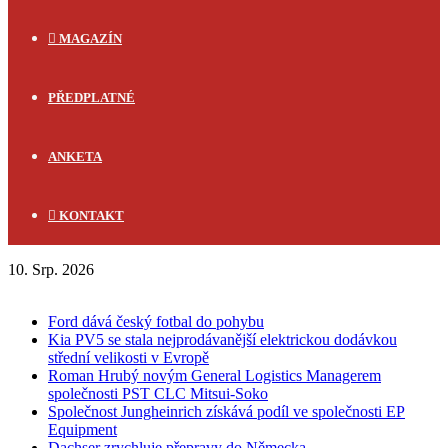
MAGAZÍN
PŘEDPLATNÉ
ANKETA
KONTAKT
10. Srp. 2026
FLASH NEWS
Ford dává český fotbal do pohybu
Kia PV5 se stala nejprodávanější elektrickou dodávkou
střední velikosti v Evropě
Roman Hrubý novým General Logistics Managerem
společnosti PST CLC Mitsui-Soko
Společnost Jungheinrich získává podíl ve společnosti EP
Equipment
Dachser zrychluje přepravy do Německa