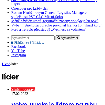
Lapka
Crossover pro každý den
Roman Hrubý novým General Logistics Managerem
společnosti PST CLC Mitsui-Soko
Méně návštěv úřadů, registrační značky do výdejních boxů
Výběr mýtného za půl roku překonal hranici 10 miliard korun
Ford a Terapio představují „Wellness za volantem“
Vyhledávání
Přihlásit se
Přihlásit se
Facebook
YouTube
Instagram
Úvod
/
líder
líder
Silniční doprava
17.02.2022
Volvo Trucks je lídrem na trhu