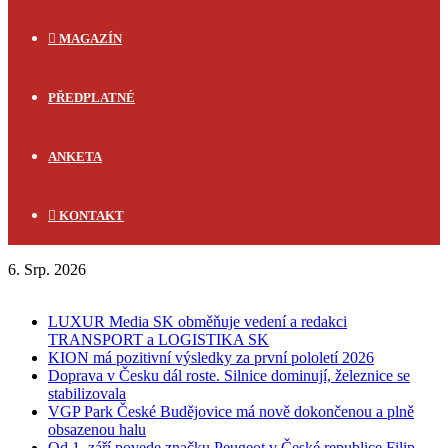
MAGAZÍN
PŘEDPLATNÉ
ANKETA
KONTAKT
6. Srp. 2026
FLASH NEWS
LUXUR Media SK obměňuje vedení a redakci
TRANSPORT a LOGISTIKA SK
KION má pozitivní výsledky za první pololetí 2026
Doprava v Česku dál roste. Silnice dominují, železnice se
stabilizovala
VGP Park České Budějovice má nově dokončenou a plně
obsazenou halu
Od 1. září povede značku Peugeot v České republice Filip