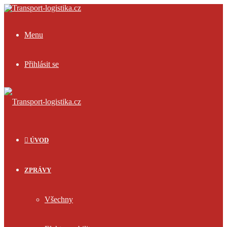
Menu
Přihlásit se
ÚVOD
ZPRÁVY
Všechny