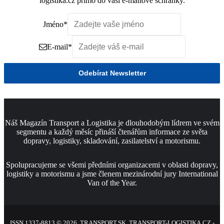
logistika.cz přímo do vaší e-mailové schránky.
Jméno
*
E-mail
*
Odebírat Newsletter
Náš Magazín Transport a Logistika je dlouhodobým lídrem ve svém
segmentu a každý měsíc přináší čtenářům informace ze světa
dopravy, logistiky, skladování, zasilatelství a motorismu.
Spolupracujeme se všemi předními organizacemi v oblasti dopravy,
logistiky a motorismu a jsme členem mezinárodní jury International
Van of the Year.
ISSN 1337-8813 © 2026, TRANSPORT.SK, TRANSPORT-LOGISTIKA.CZ -