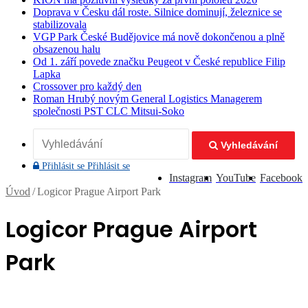
Doprava v Česku dál roste. Silnice dominují, železnice se
stabilizovala
VGP Park České Budějovice má nově dokončenou a plně
obsazenou halu
Od 1. září povede značku Peugeot v České republice Filip
Lapka
Crossover pro každý den
Roman Hrubý novým General Logistics Managerem
společnosti PST CLC Mitsui-Soko
Vyhledávání
Přihlásit se
Přihlásit se
Instagram
YouTube
Facebook
Úvod
/
Logicor Prague Airport Park
Logicor Prague Airport
Park