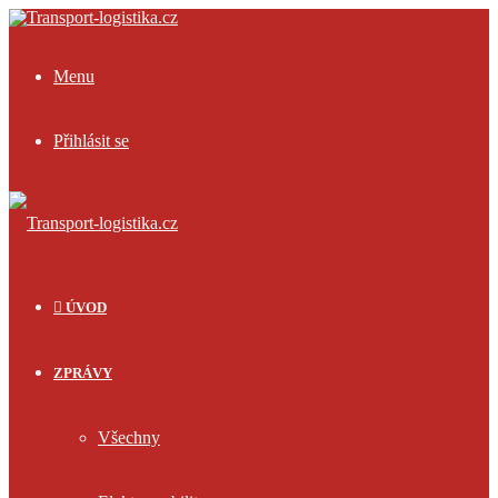
Menu
Přihlásit se
ÚVOD
ZPRÁVY
Všechny