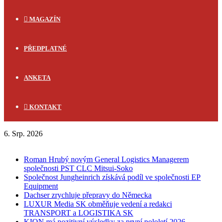
MAGAZÍN
PŘEDPLATNÉ
ANKETA
KONTAKT
6. Srp. 2026
FLASH NEWS
Roman Hrubý novým General Logistics Managerem
společnosti PST CLC Mitsui-Soko
Společnost Jungheinrich získává podíl ve společnosti EP
Equipment
Dachser zrychluje přepravy do Německa
LUXUR Media SK obměňuje vedení a redakci
TRANSPORT a LOGISTIKA SK
KION má pozitivní výsledky za první pololetí 2026