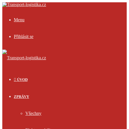
Menu
Přihlásit se
ÚVOD
ZPRÁVY
Všechny