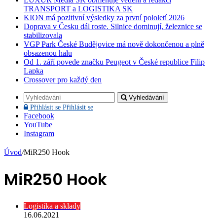
TRANSPORT a LOGISTIKA SK
KION má pozitivní výsledky za první pololetí 2026
Doprava v Česku dál roste. Silnice dominují, železnice se
stabilizovala
VGP Park České Budějovice má nově dokončenou a plně
obsazenou halu
Od 1. září povede značku Peugeot v České republice Filip
Lapka
Crossover pro každý den
Vyhledávání
Přihlásit se
Přihlásit se
Facebook
YouTube
Instagram
Úvod
/
MiR250 Hook
MiR250 Hook
Logistika a sklady
16.06.2021