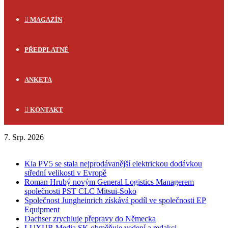
MAGAZÍN
PŘEDPLATNÉ
ANKETA
KONTAKT
7. Srp. 2026
FLASH NEWS
Kia PV5 se stala nejprodávanější elektrickou dodávkou
střední velikosti v Evropě
Roman Hrubý novým General Logistics Managerem
společnosti PST CLC Mitsui-Soko
Společnost Jungheinrich získává podíl ve společnosti EP
Equipment
Dachser zrychluje přepravy do Německa
LUXUR Media SK obměňuje vedení a redakci