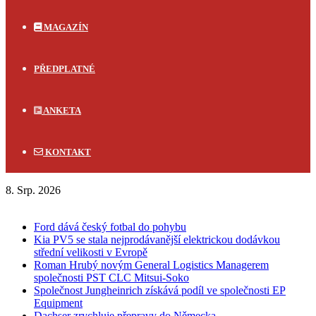
MAGAZÍN
PŘEDPLATNÉ
ANKETA
KONTAKT
8. Srp. 2026
FLASH NEWS
Ford dává český fotbal do pohybu
Kia PV5 se stala nejprodávanější elektrickou dodávkou
střední velikosti v Evropě
Roman Hrubý novým General Logistics Managerem
společnosti PST CLC Mitsui-Soko
Společnost Jungheinrich získává podíl ve společnosti EP
Equipment
Dachser zrychluje přepravy do Německa