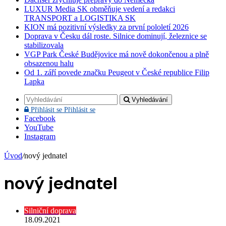
LUXUR Media SK obměňuje vedení a redakci
TRANSPORT a LOGISTIKA SK
KION má pozitivní výsledky za první pololetí 2026
Doprava v Česku dál roste. Silnice dominují, železnice se
stabilizovala
VGP Park České Budějovice má nově dokončenou a plně
obsazenou halu
Od 1. září povede značku Peugeot v České republice Filip
Lapka
Vyhledávání
Přihlásit se
Přihlásit se
Facebook
YouTube
Instagram
Úvod
/
nový jednatel
nový jednatel
Silniční doprava
18.09.2021