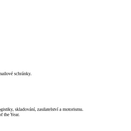
-mailové schránky.
tiky, skladování, zasilatelství a motorismu.
f the Year.