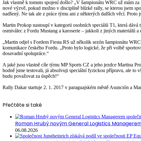
Jak vlastně k tomuto spojení došlo? „V šampionátu WRC už mám za sebou
nové výzvě, pokud možno v disciplíně blízké rally, se kterou jsem spo
nadšený. Ne tak ale z práce týmu ani z některých dalších věcí. Proto js
Martin Prokop nastoupí v kategorii osobních speciálů T1, která dává
osmiválec z Fordu Mustang a karoserie – jakkoli z jiných materiálů 
„Martin odjel s Fordem Fiesta RS už několik sezón šampionátu WRC a 
komunikace českého Fordu. „Proto bylo logické, že při volbě sporto
dosavadní spolupráce.“
A jaké jsou vlastně cíle týmu MP Sports CZ a jeho jezdce Martina Pr
hodně jsme testovali, já absolvuji speciální fyzickou přípravu, ale t
budu považovat za úspěch!“
Rally Dakar startuje 2. 1. 2017 v paraguajském městě Asunción a Ma
Přečtěte si také
Roman Hrubý novým General Logistics Managerem 
06.08.2026