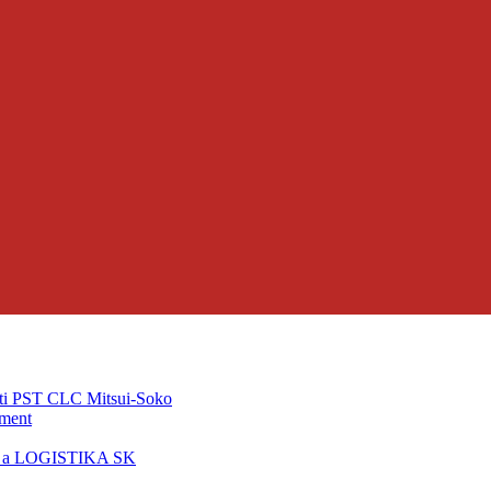
ti PST CLC Mitsui-Soko
pment
T a LOGISTIKA SK