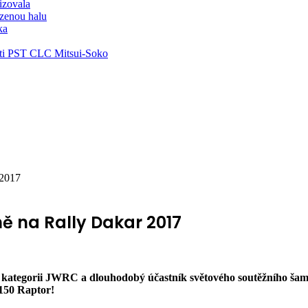
lizovala
zenou halu
ka
ti PST CLC Mitsui-Soko
 2017
ě na Rally Dakar 2017
09 v kategorii JWRC a dlouhodobý účastník světového soutěžního 
150 Raptor!