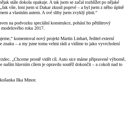
ějak stále dokola opakuje. A tak jsem se začal rozhlížet po nějaké
„Jak víte, loni jsem si Dakar zkusil poprvé – a byl jsem z něho úplně
týmem a vlastním autem. A své sliby jsem zvyklý plnit.“
ven na podvozku speciální konstrukce, pohání ho pětilitrový
or modelového roku 2017.
eme,“ komentoval nový projekt Martin Linhart, ředitel externí
e znaku – a my jsme tomu velmi rádi a vidíme to jako vyvrcholení
ezdec. „Chceme prostě vidět cíl. Auto sice máme připravené výborně,
kže naším hlavním cílem je opravdu soutěž dokončit – a cokoli nad to
akušanka Ilka Minor.