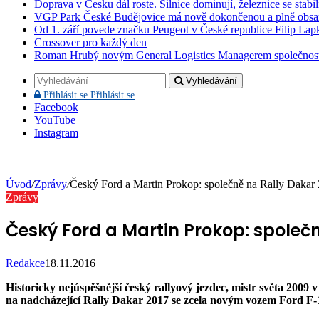
Doprava v Česku dál roste. Silnice dominují, železnice se stabi
VGP Park České Budějovice má nově dokončenou a plně obsa
Od 1. září povede značku Peugeot v České republice Filip Lap
Crossover pro každý den
Roman Hrubý novým General Logistics Managerem společnos
Vyhledávání
Přihlásit se
Přihlásit se
Facebook
YouTube
Instagram
Úvod
/
Zprávy
/
Český Ford a Martin Prokop: společně na Rally Dakar
Zprávy
Český Ford a Martin Prokop: společn
Redakce
18.11.2016
Historicky nejúspěšnější český rallyový jezdec, mistr světa 20
na nadcházející Rally Dakar 2017 se zcela novým vozem Ford F-