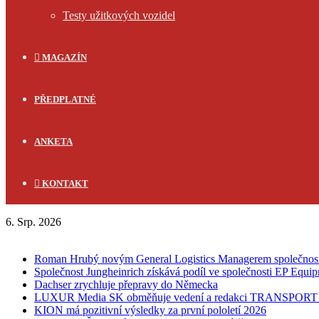
Testy užitkových vozidel
MAGAZÍN
PŘEDPLATNÉ
ANKETA
KONTAKT
6. Srp. 2026
FLASH NEWS
Roman Hrubý novým General Logistics Managerem společnos
Společnost Jungheinrich získává podíl ve společnosti EP Equi
Dachser zrychluje přepravy do Německa
LUXUR Media SK obměňuje vedení a redakci TRANSPOR
KION má pozitivní výsledky za první pololetí 2026