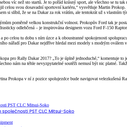
 víc než sto startů. Je to pořád krásný sport, ale všechno se tu tak n
jil celou svou dosavadní sportovní kariéru,“ vysvětluje Martin Prokop. 
em si slíbil, že se na Dakar za rok vrátím, ale tentokrát už s vlastním 
 týmům poměrně velkou konstrukční volnost. Prokopův Ford tak je posta
a drasticky odlehčená – je inspirována designem vozu Ford F-150 Rapt
po celou tu dobu s ním úzce a k oboustranné spokojenosti spolupracuj
vního nářadí pro Dakar nejdříve hledal mezi modely s modrým oválem v
okopa pro Rally Dakar 2017? „To je úplně jednoduché,“ komentuje to j
o všechno nám na téhle nevyzpytatelné soutěži nemusí být nic platné. Ta
rtina Prokopa v ní z pozice spolujezdce bude navigovat velezkušená R
společnosti PST CLC Mitsui-Soko