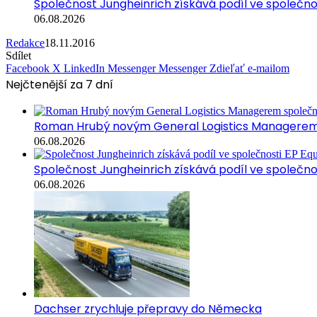
Společnost Jungheinrich získává podíl ve společn
06.08.2026
Redakce
18.11.2016
Sdílet
Facebook
X
LinkedIn
Messenger
Messenger
Zdieľať e-mailom
Nejčtenější za 7 dní
Roman Hrubý novým General Logistics Managerem 
06.08.2026
Společnost Jungheinrich získává podíl ve společn
06.08.2026
Dachser zrychluje přepravy do Německa