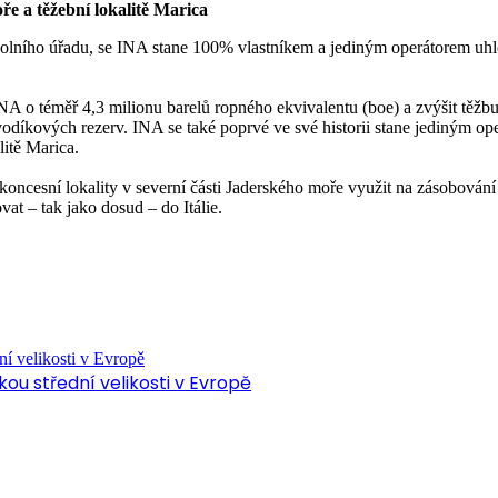
e a těžební lokalitě Marica
lního úřadu, se INA stane 100% vlastníkem a jediným operátorem uhlov
A o téměř 4,3 milionu barelů ropného ekvivalentu (boe) a zvýšit těžb
odíkových rezerv. INA se také poprvé ve své historii stane jediným op
litě Marica.
ncesní lokality v severní části Jaderského moře využit na zásobování 
t – tak jako dosud – do Itálie.
ou střední velikosti v Evropě