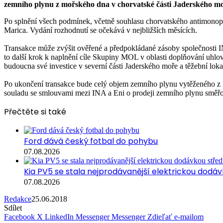
zemního plynu z mořského dna v chorvatské části Jaderského moř
Po splnění všech podmínek, včetně souhlasu chorvatského antimonopo
Marica. Vydání rozhodnutí se očekává v nejbližších měsících.
Transakce může zvýšit ověřené a předpokládané zásoby společnosti IN
to další krok k naplnění cíle Skupiny MOL v oblasti doplňování uhlov
budoucna své investice v severní části Jaderského moře a těžební loka
Po ukončení transakce bude celý objem zemního plynu vytěženého z ko
souladu se smlouvami mezi INA a Eni o prodeji zemního plynu směřova
Přečtěte si také
Ford dává český fotbal do pohybu
07.08.2026
Kia PV5 se stala nejprodávanější elektrickou dodávk
07.08.2026
Redakce
25.06.2018
Sdílet
Facebook
X
LinkedIn
Messenger
Messenger
Zdieľať e-mailom