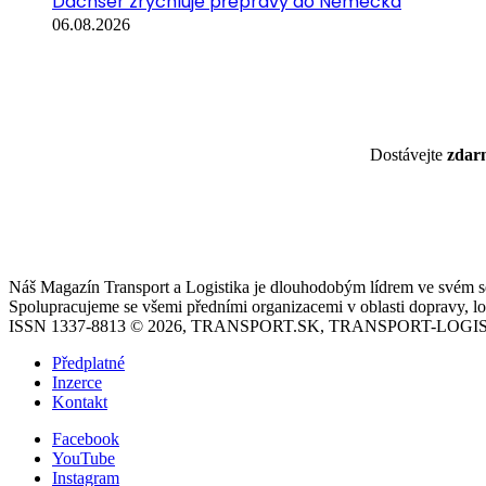
Dachser zrychluje přepravy do Německa
06.08.2026
Dostávejte
zda
Náš Magazín Transport a Logistika je dlouhodobým lídrem ve svém seg
Spolupracujeme se všemi předními organizacemi v oblasti dopravy, log
ISSN 1337-8813 © 2026, TRANSPORT.SK, TRANSPORT-LOGIS
Předplatné
Inzerce
Kontakt
Facebook
YouTube
Instagram