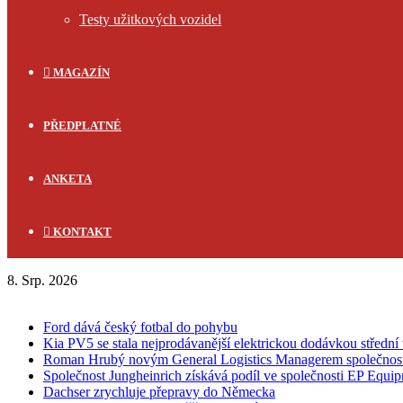
Testy užitkových vozidel
MAGAZÍN
PŘEDPLATNÉ
ANKETA
KONTAKT
8. Srp. 2026
FLASH NEWS
Ford dává český fotbal do pohybu
Kia PV5 se stala nejprodávanější elektrickou dodávkou střední 
Roman Hrubý novým General Logistics Managerem společnos
Společnost Jungheinrich získává podíl ve společnosti EP Equi
Dachser zrychluje přepravy do Německa