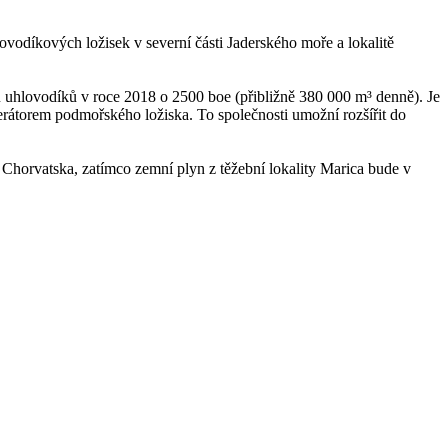
odíkových ložisek v severní části Jaderského moře a lokalitě
u uhlovodíků v roce 2018 o 2500 boe (přibližně 380 000 m³ denně). Je
erátorem podmořského ložiska. To společnosti umožní rozšířit do
Chorvatska, zatímco zemní plyn z těžební lokality Marica bude v