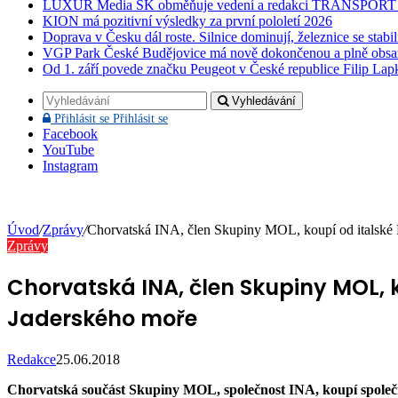
LUXUR Media SK obměňuje vedení a redakci TRANSPOR
KION má pozitivní výsledky za první pololetí 2026
Doprava v Česku dál roste. Silnice dominují, železnice se stabi
VGP Park České Budějovice má nově dokončenou a plně obsa
Od 1. září povede značku Peugeot v České republice Filip Lap
Vyhledávání
Přihlásit se
Přihlásit se
Facebook
YouTube
Instagram
Úvod
/
Zprávy
/
Chorvatská INA, člen Skupiny MOL, koupí od italské E
Zprávy
Chorvatská INA, člen Skupiny MOL, ko
Jaderského moře
Redakce
25.06.2018
Chorvatská součást Skupiny MOL, společnost INA, koupí společno