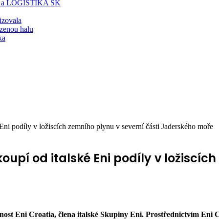
T a LOGISTIKA SK
lizovala
zenou halu
ka
ni podíly v ložiscích zemního plynu v severní části Jaderského moře
upí od italské Eni podíly v ložiscích
st Eni Croatia, člena italské Skupiny Eni. Prostřednictvím Eni 