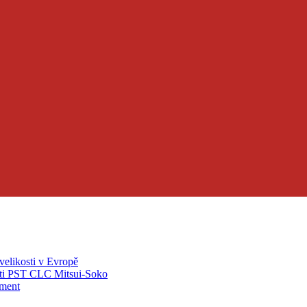
velikosti v Evropě
ti PST CLC Mitsui-Soko
pment