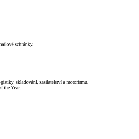
-mailové schránky.
tiky, skladování, zasilatelství a motorismu.
f the Year.