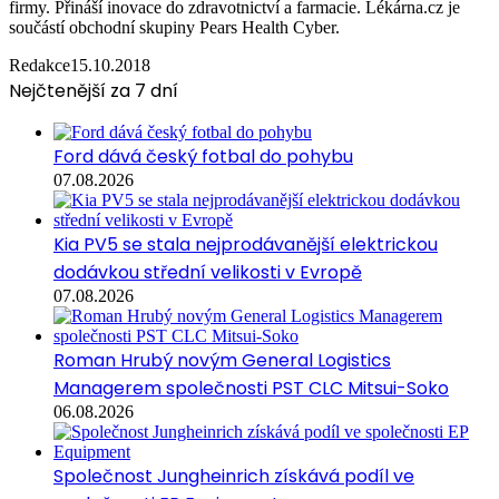
firmy. Přináší inovace do zdravotnictví a farmacie. Lékárna.cz je
součástí obchodní skupiny Pears Health Cyber.
Redakce
15.10.2018
Nejčtenější za 7 dní
Ford dává český fotbal do pohybu
07.08.2026
Kia PV5 se stala nejprodávanější elektrickou
dodávkou střední velikosti v Evropě
07.08.2026
Roman Hrubý novým General Logistics
Managerem společnosti PST CLC Mitsui-Soko
06.08.2026
Společnost Jungheinrich získává podíl ve