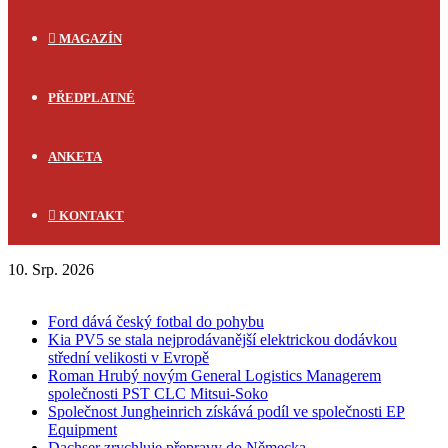
MAGAZÍN
PŘEDPLATNÉ
ANKETA
KONTAKT
10. Srp. 2026
FLASH NEWS
Ford dává český fotbal do pohybu
Kia PV5 se stala nejprodávanější elektrickou dodávkou
střední velikosti v Evropě
Roman Hrubý novým General Logistics Managerem
společnosti PST CLC Mitsui-Soko
Společnost Jungheinrich získává podíl ve společnosti EP
Equipment
Dachser zrychluje přepravy do Německa