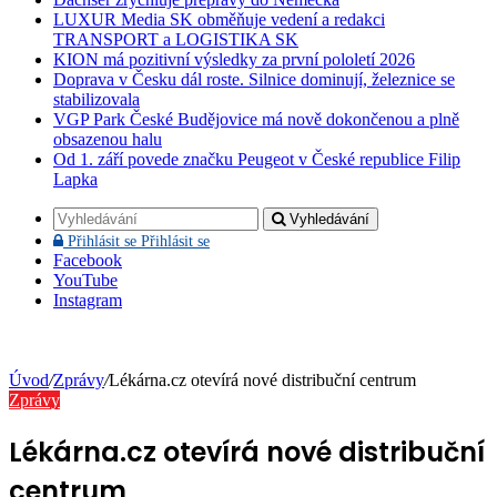
LUXUR Media SK obměňuje vedení a redakci
TRANSPORT a LOGISTIKA SK
KION má pozitivní výsledky za první pololetí 2026
Doprava v Česku dál roste. Silnice dominují, železnice se
stabilizovala
VGP Park České Budějovice má nově dokončenou a plně
obsazenou halu
Od 1. září povede značku Peugeot v České republice Filip
Lapka
Vyhledávání
Přihlásit se
Přihlásit se
Facebook
YouTube
Instagram
Úvod
/
Zprávy
/
Lékárna.cz otevírá nové distribuční centrum
Zprávy
Lékárna.cz otevírá nové distribuční
centrum