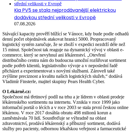
Kia PV5 se stala nejprodávanější elektrickou
dodávkou střední velikosti v Evropě
07.08.2026
Stávající kapacity prověří blížící se Vánoce, kdy bude podle odhadů
denní počet objednávek atakovat hranici 5000. Propracovaný
logistický systém zaručuje, že se zboží v expedici nezdrží déle než
15 minut. Společnost tak reaguje na dynamický vývoj v oblasti e-
commerce, který se nevyhnul ani lékárenství. „Otevření
distribučního centra nám do budoucna umožní rozšiřovat sortiment
podle potřeb klientů, legislativního vývoje a v neposlední řadě
přicházet a experimentovat s novými službami. Zároveň také
zvýšíme preciznost a kvalitu našich logistických služeb,“ dodává
Vladimír Finsterle, majitel skupiny Pears Health Cyber.
O Lékárně.cz:
Společnost má třetinový podíl na trhu a je lídrem v oblasti prodeje
lékárenského sortimentu na internetu. Vznikla v roce 1999 jako
informační portál o lécích a v roce 2003 se stala první českou online
lékárnou. V roce 2017 dosáhla obratu 498 milionů korun a
zaměstnávala 70 lidí. Soustřeďuje se výhradně na oblast
zdravotnictví, prodává lékárenský a příbuzný sortiment, dodává
služby pro pacienty, odbornou lékařskou veřejnost a farmaceutické