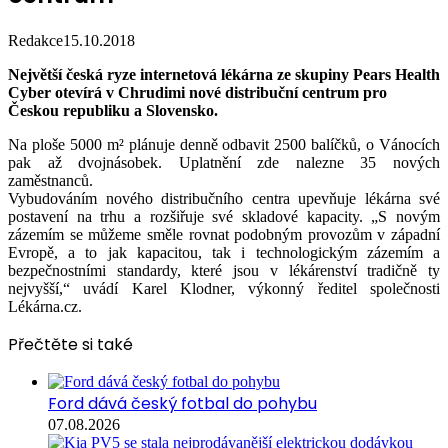
Redakce
15.10.2018
Největší česká ryze internetová lékárna ze skupiny Pears Health
Cyber otevírá v Chrudimi nové distribuční centrum pro
Českou republiku a Slovensko.
Na ploše 5000 m² plánuje denně odbavit 2500 balíčků, o Vánocích
pak až dvojnásobek. Uplatnění zde nalezne 35 nových
zaměstnanců.
Vybudováním nového distribučního centra upevňuje lékárna své
postavení na trhu a rozšiřuje své skladové kapacity. „S novým
zázemím se můžeme směle rovnat podobným provozům v západní
Evropě, a to jak kapacitou, tak i technologickým zázemím a
bezpečnostními standardy, které jsou v lékárenství tradičně ty
nejvyšší,“ uvádí Karel Klodner, výkonný ředitel společnosti
Lékárna.cz.
Přečtěte si také
Ford dává český fotbal do pohybu
07.08.2026