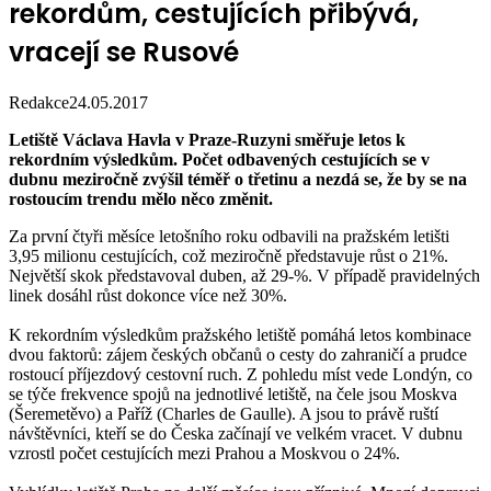
rekordům, cestujících přibývá,
vracejí se Rusové
Redakce
24.05.2017
Letiště Václava Havla v Praze-Ruzyni směřuje letos k
rekordním výsledkům. Počet odbavených cestujících se v
dubnu meziročně zvýšil téměř o třetinu a nezdá se, že by se na
rostoucím trendu mělo něco změnit.
Za první čtyři měsíce letošního roku odbavili na pražském letišti
3,95 milionu cestujících, což meziročně představuje růst o 21%.
Největší skok představoval duben, až 29-%. V případě pravidelných
linek dosáhl růst dokonce více než 30%.
K rekordním výsledkům pražského letiště pomáhá letos kombinace
dvou faktorů: zájem českých občanů o cesty do zahraničí a prudce
rostoucí příjezdový cestovní ruch. Z pohledu míst vede Londýn, co
se týče frekvence spojů na jednotlivé letiště, na čele jsou Moskva
(Šeremetěvo) a Paříž (Charles de Gaulle). A jsou to právě ruští
návštěvníci, kteří se do Česka začínají ve velkém vracet. V dubnu
vzrostl počet cestujících mezi Prahou a Moskvou o 24%.