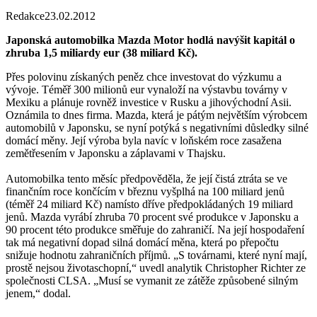
Redakce
23.02.2012
Japonská automobilka Mazda Motor hodlá navýšit kapitál o
zhruba 1,5 miliardy eur (38 miliard Kč).
Přes polovinu získaných peněz chce investovat do výzkumu a
vývoje. Téměř 300 milionů eur vynaloží na výstavbu továrny v
Mexiku a plánuje rovněž investice v Rusku a jihovýchodní Asii.
Oznámila to dnes firma. Mazda, která je pátým největším výrobcem
automobilů v Japonsku, se nyní potýká s negativními důsledky silné
domácí měny. Její výroba byla navíc v loňském roce zasažena
zemětřesením v Japonsku a záplavami v Thajsku.
Automobilka tento měsíc předpověděla, že její čistá ztráta se ve
finančním roce končícím v březnu vyšplhá na 100 miliard jenů
(téměř 24 miliard Kč) namísto dříve předpokládaných 19 miliard
jenů. Mazda vyrábí zhruba 70 procent své produkce v Japonsku a
90 procent této produkce směřuje do zahraničí. Na její hospodaření
tak má negativní dopad silná domácí měna, která po přepočtu
snižuje hodnotu zahraničních příjmů. „S továrnami, které nyní mají,
prostě nejsou životaschopní,“ uvedl analytik Christopher Richter ze
společnosti CLSA. „Musí se vymanit ze zátěže způsobené silným
jenem,“ dodal.