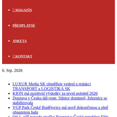
MAGAZÍN
PŘEDPLATNÉ
ANKETA
KONTAKT
6. Srp. 2026
FLASH NEWS
LUXUR Media SK obměňuje vedení a redakci
TRANSPORT a LOGISTIKA SK
KION má pozitivní výsledky za první pololetí 2026
Doprava v Česku dál roste. Silnice dominují, železnice se
stabilizovala
VGP Park České Budějovice má nově dokončenou a plně
obsazenou halu
Od 1. září povede značku Peugeot v České republice Filip