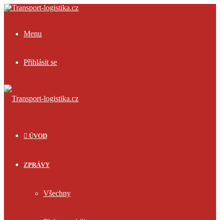
Menu
Přihlásit se
ÚVOD
ZPRÁVY
Všechny