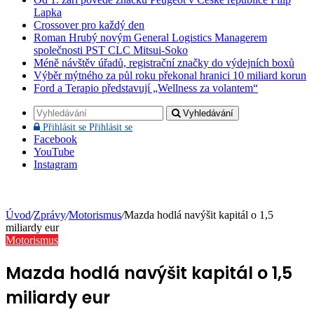
Lapka
Crossover pro každý den
Roman Hrubý novým General Logistics Managerem
společnosti PST CLC Mitsui-Soko
Méně návštěv úřadů, registrační značky do výdejních boxů
Výběr mýtného za půl roku překonal hranici 10 miliard korun
Ford a Terapio představují „Wellness za volantem“
Vyhledávání
Přihlásit se
Přihlásit se
Facebook
YouTube
Instagram
Úvod
/
Zprávy
/
Motorismus
/
Mazda hodlá navýšit kapitál o 1,5
miliardy eur
Motorismus
Mazda hodlá navýšit kapitál o 1,5
miliardy eur