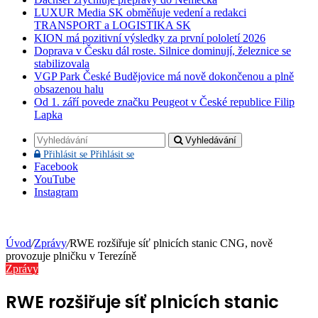
LUXUR Media SK obměňuje vedení a redakci
TRANSPORT a LOGISTIKA SK
KION má pozitivní výsledky za první pololetí 2026
Doprava v Česku dál roste. Silnice dominují, železnice se
stabilizovala
VGP Park České Budějovice má nově dokončenou a plně
obsazenou halu
Od 1. září povede značku Peugeot v České republice Filip
Lapka
Vyhledávání
Přihlásit se
Přihlásit se
Facebook
YouTube
Instagram
Úvod
/
Zprávy
/
RWE rozšiřuje síť plnicích stanic CNG, nově
provozuje plničku v Terezíně
Zprávy
RWE rozšiřuje síť plnicích stanic