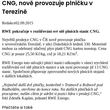
CNG, nově provozuje plničku v
Terezíně
Redakce
02.09.2015
RWE pokračuje v rozšiřování své sítě plnicích stanic CNG.
Největší prodejce CNG v ČR nově provozuje plničku
v severočeském Terezíně, v ulici Dukelských hrdinů 330. Motoristé
mohou za odebraný stlačený plyn platit CNG kartou nonstop. Cena
3
CNG je pouze 25,50 Kč/kg, což je 18,21 Kč/m
.
RWE Energo tuto stávající plnicí stanici odkoupilo v rámci zrychlení
rozšiřování své sítě plnicích stanice a tak nyní provozuje již 13 CNG
stanic. Společnost připravuje zprovoznění nových plnicích stojanů
v dalších lokalitách.
„
Nejméně další dvě plničky, konkrétně v Trutnově a Rožnově pod
Radhoštěm, otevřeme do konce roku. Na dalších plničkách už
pracujeme, naším cílem je udržet si pozici lídra v prodeji CNG
,“
řekl Zdeněk Kaplan, jednatel RWE Energo.
Přečtěte si také