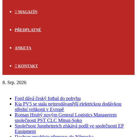
MAGAZÍN
PŘEDPLATNÉ
ANKETA
KONTAKT
8. Srp. 2026
FLASH NEWS
Ford dává český fotbal do pohybu
Kia PV5 se stala nejprodávanější elektrickou dodávkou
střední velikosti v Evropě
Roman Hrubý novým General Logistics Managerem
společnosti PST CLC Mitsui-Soko
Společnost Jungheinrich získává podíl ve společnosti EP
Equipment
Dachser zrychluje přepravy do Německa