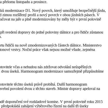
a přelomu listopadu a prosince.
ledků modernizace D1. Nový povrch, který umožňuje bezpečnější jízdu,
 zimou rozšířený profil a nový povrch v obou jízdních pásech. V
račovat na jaře a plně modernizovány by měly být v první polovině
při svedení dopravy do jedné poloviny dálnice a pro řidiče zůstanou
h.
rtu řidičů na nově zmodernizovaných částech dálnice. Ministerstvo
etonové vrstvy. Noční práce však nejsou možné všude, zejména
hotovitele včas a nebudou nás zdržovat odvolání neúspěšných
ších dvou úseků. Harmonogram modernizace samozřejmě přizpůsobíme
otovitele těchto úseků právě probíhá. Další harmonogram
avební povolení dvou z těchto staveb. Ministr dopravy apeloval na
ladě doporučení své rozkladové komise. V první polovině roku 2015
 předpokládá zahájení výběrového řízení na další tři úseky