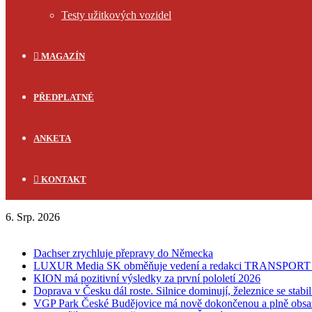
Testy užitkových vozidel
MAGAZÍN
PŘEDPLATNÉ
ANKETA
KONTAKT
6. Srp. 2026
FLASH NEWS
Dachser zrychluje přepravy do Německa
LUXUR Media SK obměňuje vedení a redakci TRANSPOR
KION má pozitivní výsledky za první pololetí 2026
Doprava v Česku dál roste. Silnice dominují, železnice se stabi
VGP Park České Budějovice má nově dokončenou a plně obsa