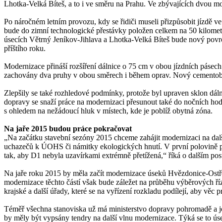
Lhotka-Velká Bíteš, a to i ve směru na Prahu. Ve zbývajících dvou m
Po náročném letním provozu, kdy se řidiči museli přizpůsobit jízdě 
bude do zimní technologické přestávky položen celkem na 50 kilomet
úsecích Větrný Jeníkov-Jihlava a Lhotka-Velká Bíteš bude nový povrc
příštího roku.
Modernizace přináší rozšíření dálnice o 75 cm v obou jízdních pásech
zachovány dva pruhy v obou směrech i během oprav. Nový cementobeto
Zlepšily se také rozhledové podmínky, protože byl upraven sklon dál
dopravy se snaží práce na modernizaci přesunout také do nočních ho
s ohledem na nežádoucí hluk v místech, kde je poblíž obytná zóna.
Na jaře 2015 budou práce pokračovat
„Na začátku stavební sezóny 2015 chceme zahájit modernizaci na dalš
uchazečů k ÚOHS či námitky ekologických hnutí. V první polovině p
tak, aby D1 nebyla uzavírkami extrémně přetížená,“ říká o dalším po
Na jaře roku 2015 by měla začít modernizace úseků Hvězdonice-Ostře
modernizace těchto částí však bude záležet na průběhu výběrových říz
krajské a další úřady, které se na vyřízení rozkladu podílejí, aby věc p
Téměř všechna stanoviska už má ministerstvo dopravy pohromadě a je
by měly být vypsány tendry na další vlnu modernizace. Týká se to úse