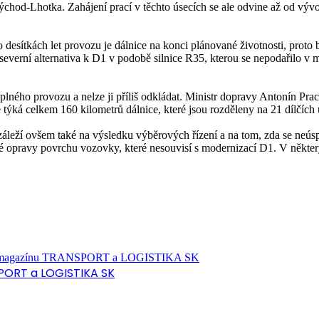
chod-Lhotka. Zahájení prací v těchto úsecích se ale odvine až od vý
Po desítkách let provozu je dálnice na konci plánované životnosti, prot
 severní alternativa k D1 v podobě silnice R35, kterou se nepodařilo v 
plného provozu a nelze ji příliš odkládat. Ministr dopravy Antonín Pra
týká celkem 160 kilometrů dálnice, které jsou rozděleny na 21 dílčích
áleží ovšem také na výsledku výběrových řízení a na tom, zda se neú
né opravy povrchu vozovky, které nesouvisí s modernizací D1. V někte
PORT a LOGISTIKA SK