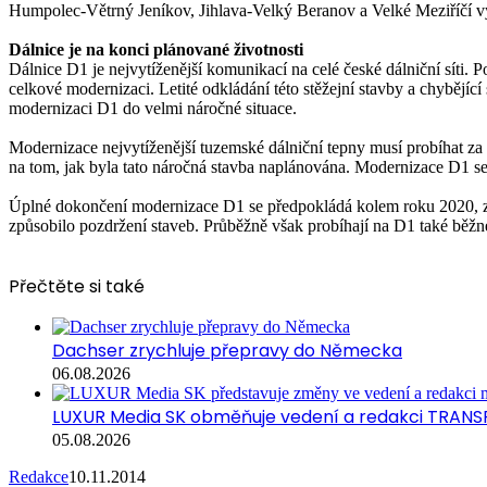
Humpolec-Větrný Jeníkov, Jihlava-Velký Beranov a Velké Meziříčí vý
Dálnice je na konci plánované životnosti
Dálnice D1 je nejvytíženější komunikací na celé české dálniční síti. 
celkové modernizaci. Letité odkládání této stěžejní stavby a chybějící
modernizaci D1 do velmi náročné situace.
Modernizace nejvytíženější tuzemské dálniční tepny musí probíhat za 
na tom, jak byla tato náročná stavba naplánována. Modernizace D1 se 
Úplné dokončení modernizace D1 se předpokládá kolem roku 2020, z
způsobilo pozdržení staveb. Průběžně však probíhají na D1 také běž
Přečtěte si také
Dachser zrychluje přepravy do Německa
06.08.2026
LUXUR Media SK obměňuje vedení a redakci TRANS
05.08.2026
Redakce
10.11.2014