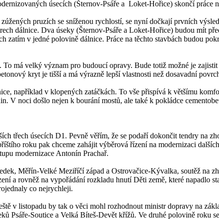
odernizovaných úsecích (Šternov-Psáře a Loket-Hořice) skončí práce n
ve zúžených pruzích se sníženou rychlostí, se nyní dočkají prvních výs
rech dálnice. Dva úseky (Šternov-Psáře a Loket-Hořice) budou mít před
h zatím v jedné polovině dálnice. Práce na těchto stavbách budou pok
. To má velký význam pro budoucí opravy. Bude totiž možné je zajistit 
nový kryt je tišší a má výrazně lepší vlastnosti než dosavadní povrc
nice, například v klopených zatáčkách. To vše přispívá k většímu komfo
din. V noci došlo nejen k bourání mostů, ale také k pokládce cementob
ích třech úsecích D1. Pevně věřím, že se podaří dokončit tendry na z
říštího roku pak chceme zahájit výběrová řízení na modernizaci dal
stupu modernizace Antonín Prachař.
dek, Měřín-Velké Meziříčí západ a Ostrovačice-Kývalka, soutěž na zh
ení a rovněž na vypořádání rozkladu hnutí Děti země, které napadlo st
rojednaly co nejrychleji.
ště v listopadu by tak o věci mohl rozhodnout ministr dopravy na zák
ků Psáře-Soutice a Velká Bíteš-Devět křížů. Ve druhé polovině roku se