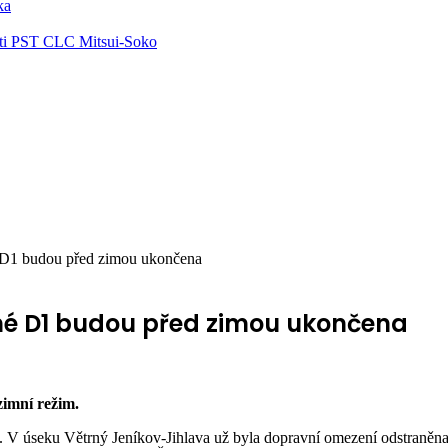
ka
ti PST CLC Mitsui-Soko
 D1 budou před zimou ukončena
é D1 budou před zimou ukončena
imní režim.
. V úseku Větrný Jeníkov-Jihlava už byla dopravní omezení odstraněna