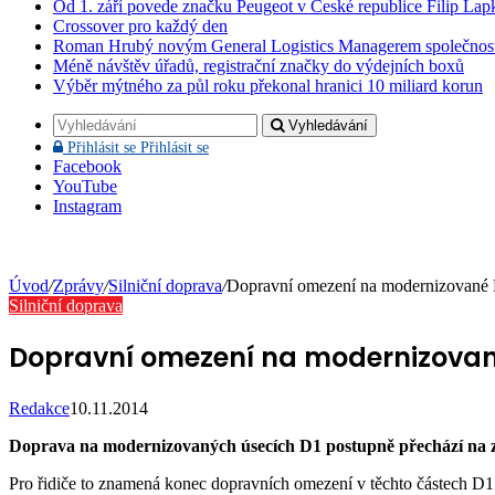
Od 1. září povede značku Peugeot v České republice Filip Lap
Crossover pro každý den
Roman Hrubý novým General Logistics Managerem společnos
Méně návštěv úřadů, registrační značky do výdejních boxů
Výběr mýtného za půl roku překonal hranici 10 miliard korun
Vyhledávání
Přihlásit se
Přihlásit se
Facebook
YouTube
Instagram
Úvod
/
Zprávy
/
Silniční doprava
/
Dopravní omezení na modernizované
Silniční doprava
Dopravní omezení na modernizovan
Redakce
10.11.2014
Doprava na modernizovaných úsecích D1 postupně přechází na z
Pro řidiče to znamená konec dopravních omezení v těchto částech D1