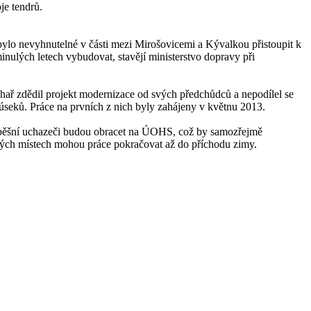
voje tendrů.
o bylo nevyhnutelné v části mezi Mirošovicemi a Kývalkou přistoupit k
minulých letech vybudovat, stavějí ministerstvo dopravy při
chař zdědil projekt modernizace od svých předchůdců a nepodílel se
 úseků. Práce na prvních z nich byly zahájeny v květnu 2013.
spěšní uchazeči budou obracet na ÚOHS, což by samozřejmě
rých místech mohou práce pokračovat až do příchodu zimy.