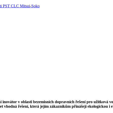
ti PST CLC Mitsui-Soko
í inovátor v oblasti bezemisních dopravních řešení pro užitková vozi
ízet vhodná řešení, která jejím zákazníkům přinášejí ekologickou 