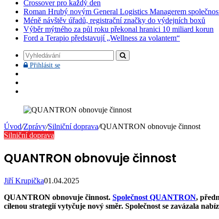
Crossover pro každý den
Roman Hrubý novým General Logistics Managerem společnos
Méně návštěv úřadů, registrační značky do výdejních boxů
Výběr mýtného za půl roku překonal hranici 10 miliard korun
Ford a Terapio představují „Wellness za volantem“
Vyhledávání
Přihlásit
Přihlásit se
se
Facebook
YouTube
Instagram
Úvod
/
Zprávy
/
Silniční doprava
/
QUANTRON obnovuje činnost
Silniční doprava
QUANTRON obnovuje činnost
Jiří Krupička
01.04.2025
QUANTRON obnovuje činnost.
Společnost QUANTRON
, předn
cílenou strategií vytyčuje nový směr. Společnost se zavázala nab