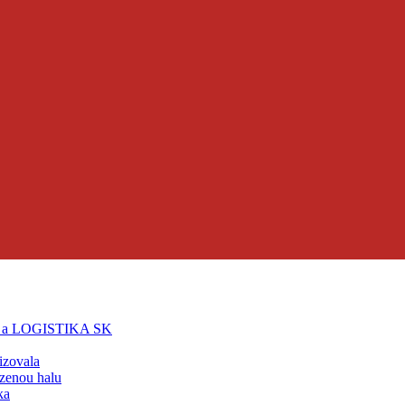
T a LOGISTIKA SK
lizovala
zenou halu
ka