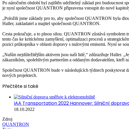
Po náročném období byl zajištěn udržitelný základ pro budoucnost 
je nyní společnost QUANTRON připravena vstoupit do nové kapitoly, k
„Položili jsme základy pro to, aby společnost QUANTRON byla dlouho
Haller, zakladatel a majitel společnosti QUANTRON.
Cesta pokračuje, a to plnou silou. QUANTRON zůstává symbolem tran
tento čas ke kritickému zamyšlení, optimalizaci procesů a strateg
pozici průkopníka v oblasti dopravy s nulovými emisemi. Nyní se sous
„Naším nejdůležitějším aktivem jsou naši lidé,“ zdůrazňuje Haller. „Je
zákazníkům, spolehlivým partnerům a oddaným dodavatelům, kteří nás
Společnost QUANTRON bude v následujících týdnech poskytovat další a
nových projektech.
Přečtěte si také
IAA Transportation 2022 Hannover: Silniční doprava
18.10.2022
Zdroj
QUANTRON