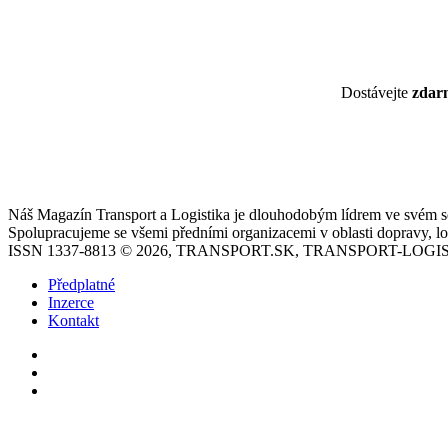
Dostávejte
zda
Náš Magazín Transport a Logistika je dlouhodobým lídrem ve svém seg
Spolupracujeme se všemi předními organizacemi v oblasti dopravy, log
ISSN 1337-8813 © 2026, TRANSPORT.SK, TRANSPORT-LOGIS
Předplatné
Inzerce
Kontakt
Facebook
YouTube
Instagram
Back
to