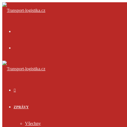
Menu
Přihlásit
se
ÚVOD
ZPRÁVY
Všechny