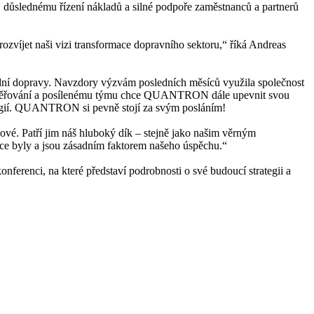
důslednému řízení nákladů a silné podpoře zaměstnanců a partnerů
víjet naši vizi transformace dopravního sektoru,“ říká Andreas
dní dopravy. Navzdory výzvám posledních měsíců využila společnost
mu směřování a posílenému týmu chce QUANTRON dále upevnit svou
nologií. QUANTRON si pevně stojí za svým posláním!
íčové. Patří jim náš hluboký dík – stejně jako našim věrným
áce byly a jsou zásadním faktorem našeho úspěchu.“
ferenci, na které představí podrobnosti o své budoucí strategii a