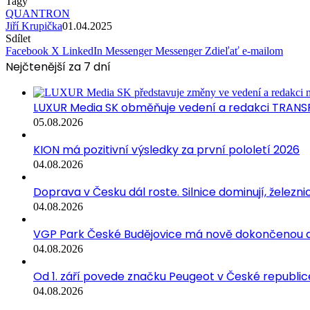
Tagy
QUANTRON
Jiří Krupička
01.04.2025
Sdílet
Facebook
X
LinkedIn
Messenger
Messenger
Zdieľať e-mailom
Nejčtenější za 7 dní
LUXUR Media SK obměňuje vedení a redakci TRANS
05.08.2026
KION má pozitivní výsledky za první pololetí 2026
04.08.2026
Doprava v Česku dál roste. Silnice dominují, železni
04.08.2026
VGP Park České Budějovice má nově dokončenou a
04.08.2026
Od 1. září povede značku Peugeot v České republice
04.08.2026