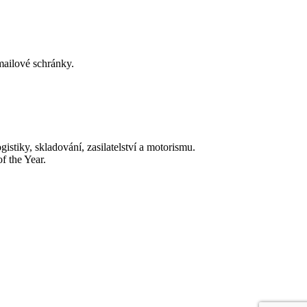
-mailové schránky.
tiky, skladování, zasilatelství a motorismu.
f the Year.