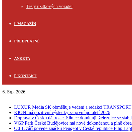
Testy užitkových vozidel
MAGAZÍN
PŘEDPLATNÉ
ANKETA
KONTAKT
6. Srp. 2026
FLASH NEWS
LUXUR Media SK obměňuje vedení a redakci TRANSPOR
KION má pozitivní výsledky za první pololetí 2026
Doprava v Česku dál roste. Silnice dominují, železnice se stabi
VGP Park České Budějovice má nově dokončenou a plně obsa
Od 1. září povede značku Peugeot v České republice Filip Lap