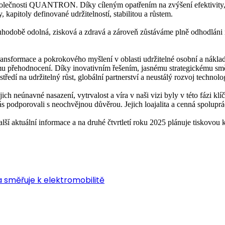
společnosti QUANTRON. Díky cíleným opatřením na zvýšení efektivity, 
apitoly definované udržitelností, stabilitou a růstem.
době odolná, zisková a zdravá a zároveň zůstáváme plně odhodláni roz
sformace a pokrokového myšlení v oblasti udržitelné osobní a nákla
ickému přehodnocení. Díky inovativním řešením, jasnému strategické
tředí na udržitelný růst, globální partnerství a neustálý rozvoj tech
jich neúnavné nasazení, vytrvalost a víra v naši vizi byly v této fázi kl
 podporovali s neochvějnou důvěrou. Jejich loajalita a cenná spolupr
ktuální informace a na druhé čtvrtletí roku 2025 plánuje tiskovou kon
 směřuje k elektromobilitě