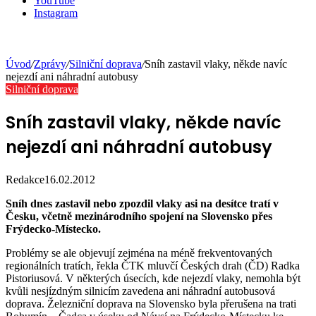
YouTube
Instagram
Úvod
/
Zprávy
/
Silniční doprava
/
Sníh zastavil vlaky, někde navíc
nejezdí ani náhradní autobusy
Silniční doprava
Sníh zastavil vlaky, někde navíc
nejezdí ani náhradní autobusy
Redakce
16.02.2012
Sníh dnes zastavil nebo zpozdil vlaky asi na desítce tratí v
Česku, včetně mezinárodního spojení na Slovensko přes
Frýdecko-Místecko.
Problémy se ale objevují zejména na méně frekventovaných
regionálních tratích, řekla ČTK mluvčí Českých drah (ČD) Radka
Pistoriusová. V některých úsecích, kde nejezdí vlaky, nemohla být
kvůli nesjízdným silnicím zavedena ani náhradní autobusová
doprava. Železniční doprava na Slovensko byla přerušena na trati