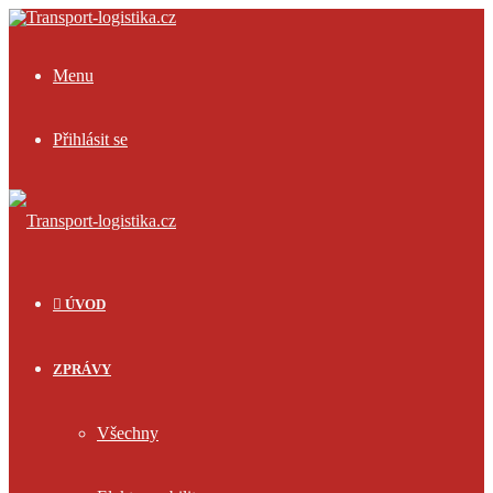
Menu
Přihlásit se
ÚVOD
ZPRÁVY
Všechny