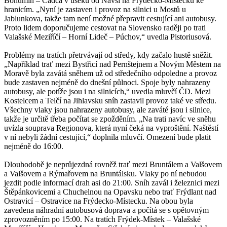
Bohumín – Čadca v úseku od Návsí na Frýdecko-Místecku ke
hranicím. „Nyní je zastaven i provoz na silnici u Mostů u
Jablunkova, takže tam není možné přepravit cestující ani autobusy.
Proto lidem doporučujeme cestovat na Slovensko raději po trati
Valašské Meziříčí – Horní Lideč – Púchov,“ uvedla Pistoriusová.
Problémy na tratích přetrvávají od středy, kdy začalo hustě sněžit.
„Například trať mezi Bystřicí nad Pernštejnem a Novým Městem na
Moravě byla zavátá sněhem už od středečního odpoledne a provoz
bude zastaven nejméně do dnešní půlnoci. Spoje byly nahrazeny
autobusy, ale potíže jsou i na silnicích,“ uvedla mluvčí ČD. Mezi
Kostelcem a Telčí na Jihlavsku sníh zastavil provoz také ve středu.
Všechny vlaky jsou nahrazeny autobusy, ale zaváté jsou i silnice,
takže je určitě třeba počítat se zpožděním. „Na trati navíc ve sněhu
uvízla souprava Regionova, která nyní čeká na vyproštění. Naštěstí
v ní nebyli žádní cestující,“ doplnila mluvčí. Omezení bude platit
nejméně do 16:00.
Dlouhodobě je neprůjezdná rovněž trať mezi Bruntálem a Valšovem
a Valšovem a Rýmařovem na Bruntálsku. Vlaky po ní nebudou
jezdit podle informací drah asi do 21:00. Sníh zavál i železnici mezi
Štěpánkovicemi a Chuchelnou na Opavsku nebo trať Frýdlant nad
Ostravicí – Ostravice na Frýdecko-Místecku. Na obou byla
zavedena náhradní autobusová doprava a počítá se s opětovným
zprovozněním po 15:00. Na tratích Frýdek-Místek – Valašské