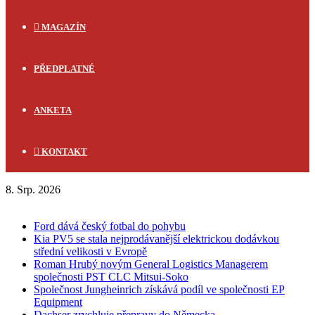
MAGAZÍN
PŘEDPLATNÉ
ANKETA
KONTAKT
8. Srp. 2026
FLASH NEWS
Ford dává český fotbal do pohybu
Kia PV5 se stala nejprodávanější elektrickou dodávkou
střední velikosti v Evropě
Roman Hrubý novým General Logistics Managerem
společnosti PST CLC Mitsui-Soko
Společnost Jungheinrich získává podíl ve společnosti EP
Equipment
Dachser zrychluje přepravy do Německa