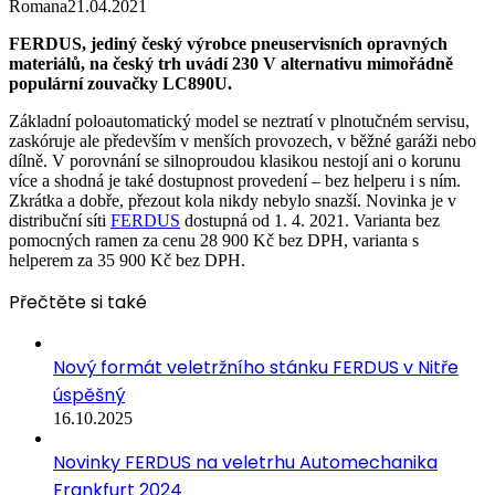
Romana
21.04.2021
FERDUS, jediný český výrobce pneuservisních opravných
materiálů, na český trh uvádí 230 V alternativu mimořádně
populární zouvačky LC890U.
Základní poloautomatický model se neztratí v plnotučném servisu,
zaskóruje ale především v menších provozech, v běžné garáži nebo
dílně. V porovnání se silnoproudou klasikou nestojí ani o korunu
více a shodná je také dostupnost provedení – bez helperu i s ním.
Zkrátka a dobře, přezout kola nikdy nebylo snazší. Novinka je v
distribuční síti
FERDUS
dostupná od 1. 4. 2021. Varianta bez
pomocných ramen za cenu 28 900 Kč bez DPH, varianta s
helperem za 35 900 Kč bez DPH.
Přečtěte si také
Nový formát veletržního stánku FERDUS v Nitře
úspěšný
16.10.2025
Novinky FERDUS na veletrhu Automechanika
Frankfurt 2024