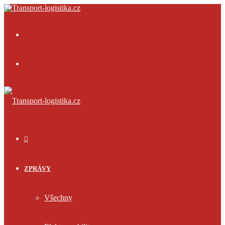
Menu
Přihlásit
se
ÚVOD
ZPRÁVY
Všechny