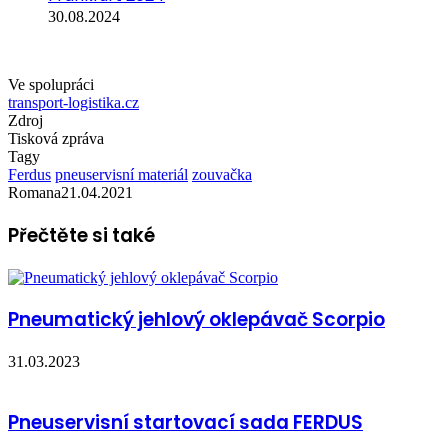
30.08.2024
Ve spolupráci
transport-logistika.cz
Zdroj
Tisková zpráva
Tagy
Ferdus
pneuservisní materiál
zouvačka
Romana
21.04.2021
Přečtěte si také
Pneumatický jehlový oklepávač Scorpio
31.03.2023
Pneuservisní startovací sada FERDUS