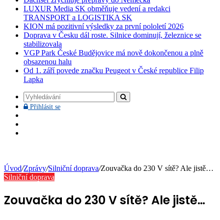
LUXUR Media SK obměňuje vedení a redakci
TRANSPORT a LOGISTIKA SK
KION má pozitivní výsledky za první pololetí 2026
Doprava v Česku dál roste. Silnice dominují, železnice se
stabilizovala
VGP Park České Budějovice má nově dokončenou a plně
obsazenou halu
Od 1. září povede značku Peugeot v České republice Filip
Lapka
Vyhledávání
Přihlásit
Přihlásit se
se
Facebook
YouTube
Instagram
Úvod
/
Zprávy
/
Silniční doprava
/
Zouvačka do 230 V sítě? Ale jistě…
Silniční doprava
Zouvačka do 230 V sítě? Ale jistě…