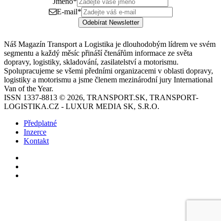
Jméno
*
E-mail
*
Odebírat Newsletter
Náš Magazín Transport a Logistika je dlouhodobým lídrem ve svém
segmentu a každý měsíc přináší čtenářům informace ze světa
dopravy, logistiky, skladování, zasilatelství a motorismu.
Spolupracujeme se všemi předními organizacemi v oblasti dopravy,
logistiky a motorismu a jsme členem mezinárodní jury International
Van of the Year.
ISSN 1337-8813 © 2026, TRANSPORT.SK, TRANSPORT-
LOGISTIKA.CZ - LUXUR MEDIA SK, S.R.O.
Předplatné
Inzerce
Kontakt
Facebook
YouTube
Instagram
Back
to
top
button