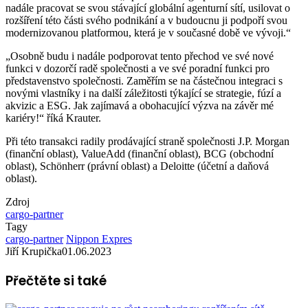
nadále pracovat se svou stávající globální agenturní sítí, usilovat o
rozšíření této části svého podnikání a v budoucnu ji podpoří svou
modernizovanou platformou, která je v současné době ve vývoji.“
„Osobně budu i nadále podporovat tento přechod ve své nové
funkci v dozorčí radě společnosti a ve své poradní funkci pro
představenstvo společnosti. Zaměřím se na částečnou integraci s
novými vlastníky i na další záležitosti týkající se strategie, fúzí a
akvizic a ESG. Jak zajímavá a obohacující výzva na závěr mé
kariéry!“ říká Krauter.
Při této transakci radily prodávající straně společnosti J.P. Morgan
(finanční oblast), ValueAdd (finanční oblast), BCG (obchodní
oblast), Schönherr (právní oblast) a Deloitte (účetní a daňová
oblast).
Zdroj
cargo-partner
Tagy
cargo-partner
Nippon Expres
Jiří Krupička
01.06.2023
Přečtěte si také