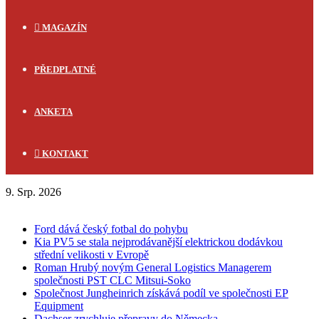
MAGAZÍN
PŘEDPLATNÉ
ANKETA
KONTAKT
9. Srp. 2026
FLASH NEWS
Ford dává český fotbal do pohybu
Kia PV5 se stala nejprodávanější elektrickou dodávkou
střední velikosti v Evropě
Roman Hrubý novým General Logistics Managerem
společnosti PST CLC Mitsui-Soko
Společnost Jungheinrich získává podíl ve společnosti EP
Equipment
Dachser zrychluje přepravy do Německa