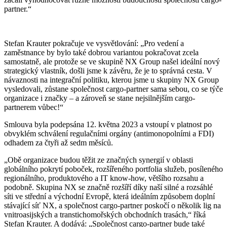
partner.“
Stefan Krauter pokračuje ve vysvětlování: „Pro vedení a
zaměstnance by bylo také dobrou variantou pokračovat zcela
samostatně, ale protože se ve skupině NX Group našel ideální nový
strategický vlastník, došli jsme k závěru, že je to správná cesta. V
návaznosti na integrační politiku, kterou jsme u skupiny NX Group
vysledovali, zůstane společnost cargo-partner sama sebou, co se týče
organizace i značky – a zároveň se stane nejsilnějším cargo-
partnerem vůbec!“
Smlouva byla podepsána 12. května 2023 a vstoupí v platnost po
obvyklém schválení regulačními orgány (antimonopolními a FDI)
odhadem za čtyři až sedm měsíců.
„Obě organizace budou těžit ze značných synergií v oblasti
globálního pokrytí poboček, rozšířeného portfolia služeb, posíleného
regionálního, produktového a IT know-how, většího rozsahu a
podobně. Skupina NX se značně rozšíří díky naší silné a rozsáhlé
síti ve střední a východní Evropě, která ideálním způsobem doplní
stávající síť NX, a společnost cargo-partner poskočí o několik lig na
vnitroasijských a transtichomořských obchodních trasách,“ říká
Stefan Krauter. A dodává: „Společnost cargo-partner bude také