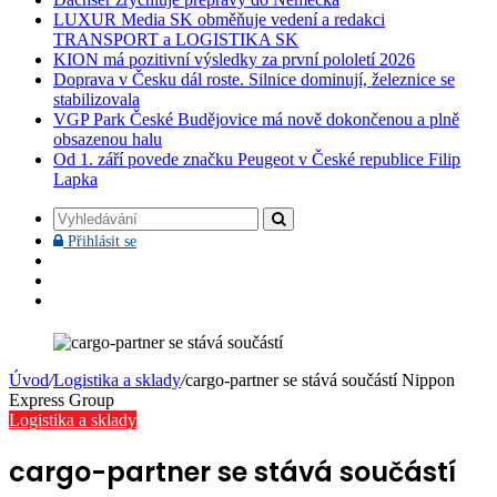
LUXUR Media SK obměňuje vedení a redakci
TRANSPORT a LOGISTIKA SK
KION má pozitivní výsledky za první pololetí 2026
Doprava v Česku dál roste. Silnice dominují, železnice se
stabilizovala
VGP Park České Budějovice má nově dokončenou a plně
obsazenou halu
Od 1. září povede značku Peugeot v České republice Filip
Lapka
Vyhledávání
Přihlásit
Přihlásit se
se
Facebook
YouTube
Instagram
Úvod
/
Logistika a sklady
/
cargo-partner se stává součástí Nippon
Express Group
Logistika a sklady
cargo-partner se stává součástí