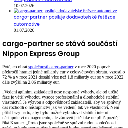
10.07.2026
cargo-partner posiluje dodavatelské řetězce
automotive
01.07.2026
cargo-partner se stává součástí
Nippon Express Group
Poté, co obrat
společnosti cargo-partner
v roce 2020 poprvé
překročil hranici jedné miliardy eur v celosvětovém obratu, vzrostl o
72 % a v roce 2021 dosáhl více než 1,8 miliardy eur se v roce 2022
dále zvýšil na 2,06 miliardy eur.
„Vedení agilními zakladateli nese nesporné výhody, ale od určité
fáze je větší výhodou vysoce profesionální a dlouhodobě stabilní
vlastnictví. Je výzvou a odpovědností zakladatelů, aby ve správný
čas rozhodli o nástupnictví jak ve vedení, tak ve vlastnictví. Není
příliš brzy na to, aby bylo možné vybudovat stabilní interní
nástupnictví managementu, ale zároveň jistě také ne příliš pozdě,“
říká Krauter. „Proto jsme společně se správní radou společnosti
začali vyhodnocovat různé možnosti budoucnosti společnosti cargo-