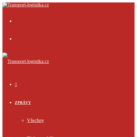
Menu
Přihlásit
se
ÚVOD
ZPRÁVY
Všechny