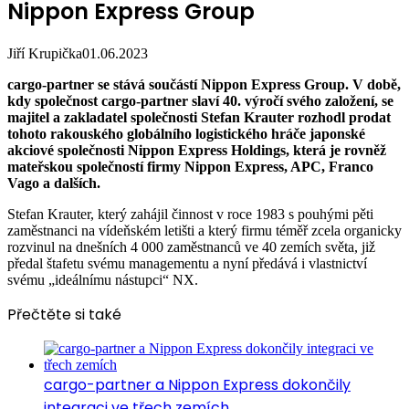
Nippon Express Group
Jiří Krupička
01.06.2023
cargo-partner se stává součástí Nippon Express Group.
V době,
kdy společnost cargo-partner slaví 40. výročí svého založení, se
majitel a zakladatel společnosti Stefan Krauter rozhodl prodat
tohoto rakouského globálního logistického hráče japonské
akciové společnosti Nippon Express Holdings, která je rovněž
mateřskou společností firmy Nippon Express, APC, Franco
Vago a dalších.
Stefan Krauter, který zahájil činnost v roce 1983 s pouhými pěti
zaměstnanci na vídeňském letišti a který firmu téměř zcela organicky
rozvinul na dnešních 4 000 zaměstnanců ve 40 zemích světa, již
předal štafetu svému managementu a nyní předává i vlastnictví
svému „ideálnímu nástupci“ NX.
Přečtěte si také
cargo-partner a Nippon Express dokončily
integraci ve třech zemích