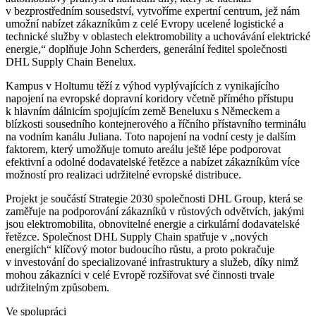
v bezprostředním sousedství, vytvoříme expertní centrum, jež nám
umožní nabízet zákazníkům z celé Evropy ucelené logistické a
technické služby v oblastech elektromobility a uchovávání elektrické
energie,“ doplňuje John Scherders, generální ředitel společnosti
DHL Supply Chain Benelux.
Kampus v Holtumu těží z výhod vyplývajících z vynikajícího
napojení na evropské dopravní koridory včetně přímého přístupu
k hlavním dálnicím spojujícím země Beneluxu s Německem a
blízkosti sousedního kontejnerového a říčního přístavního terminálu
na vodním kanálu Juliana. Toto napojení na vodní cesty je dalším
faktorem, který umožňuje tomuto areálu ještě lépe podporovat
efektivní a odolné dodavatelské řetězce a nabízet zákazníkům více
možností pro realizaci udržitelné evropské distribuce.
Projekt je součástí Strategie 2030 společnosti DHL Group, která se
zaměřuje na podporování zákazníků v růstových odvětvích, jakými
jsou elektromobilita, obnovitelné energie a cirkulární dodavatelské
řetězce. Společnost DHL Supply Chain spatřuje v „nových
energiích“ klíčový motor budoucího růstu, a proto pokračuje
v investování do specializované infrastruktury a služeb, díky nimž
mohou zákazníci v celé Evropě rozšiřovat své činnosti trvale
udržitelným způsobem.
Ve spolupráci