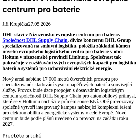
centrum pro baterie
Jiří Krupička
27.05.2026
DHL staví v Nizozemsku evropské centrum pro baterie.
Společnost DHL Supply Chain
, divize koncernu DHL Group
specializovaná na smluvní logistiku, položila základní kámen
nového evropského logistického centra pro baterie v obci
Holtum v nizozemské provincii Limburg. Společnost tak
pokračuje v rozšiřování svých evropských kapacit pro logistiku
baterií a systémů pro uchovávání elektrické energie.
Nový areál nabídne 17 000 metrů čtverečních prostoru pro
specializované skladování vysokonapěťových baterií a související
služby. Provoz bude úzce propojen s dosavadním logistickým
centrem společnosti DHL Supply Chain pro automobilový průmysl,
které se v Holtumu nachází v přímém sousedství. Obě provozovny
společně vytvoří integrovaný kampus nabízející komplexní řešení
pro elektromobilitu a energetické systémy v celé Evropě. Nové
centrum bude podle plánů uvedeno do provozu na začátku roku
2027.
Přečtěte si také