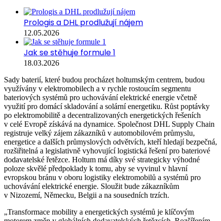
Prologis a DHL prodlužují nájem
12.05.2026
Jak se stěhuje formule 1
18.03.2026
Sady baterií, které budou procházet holtumským centrem, budou
využívány v elektromobilech a v rychle rostoucím segmentu
bateriových systémů pro uchovávání elektrické energie včetně
využití pro domácí skladování a solární energetiku. Růst poptávky
po elektromobilitě a decentralizovaných energetických řešeních
v celé Evropě získává na dynamice. Společnost DHL Supply Chain
registruje velký zájem zákazníků v automobilovém průmyslu,
energetice a dalších průmyslových odvětvích, kteří hledají bezpečná,
rozšiřitelná a legislativně vyhovující logistická řešení pro bateriové
dodavatelské řetězce. Holtum má díky své strategicky výhodné
poloze skvělé předpoklady k tomu, aby se vyvinul v hlavní
evropskou bránu v oboru logistiky elektromobilů a systémů pro
uchovávání elektrické energie. Sloužit bude zákazníkům
v Nizozemí, Německu, Belgii a na sousedních trzích.
„Transformace mobility a energetických systémů je klíčovým
motorem změn v globálních dodavatelských řetězcích. Rozšířením