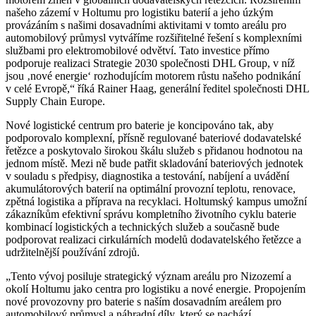
našeho zázemí v Holtumu pro logistiku baterií a jeho úzkým
provázáním s našimi dosavadními aktivitami v tomto areálu pro
automobilový průmysl vytváříme rozšiřitelné řešení s komplexními
službami pro elektromobilové odvětví. Tato investice přímo
podporuje realizaci Strategie 2030 společnosti DHL Group, v níž
jsou ‚nové energie‘ rozhodujícím motorem růstu našeho podnikání
v celé Evropě,“ říká Rainer Haag, generální ředitel společnosti DHL
Supply Chain Europe.
Nové logistické centrum pro baterie je koncipováno tak, aby
podporovalo komplexní, přísně regulované bateriové dodavatelské
řetězce a poskytovalo širokou škálu služeb s přidanou hodnotou na
jednom místě. Mezi ně bude patřit skladování bateriových jednotek
v souladu s předpisy, diagnostika a testování, nabíjení a uvádění
akumulátorových baterií na optimální provozní teplotu, renovace,
zpětná logistika a příprava na recyklaci. Holtumský kampus umožní
zákazníkům efektivní správu kompletního životního cyklu baterie
kombinací logistických a technických služeb a současně bude
podporovat realizaci cirkulárních modelů dodavatelského řetězce a
udržitelnější používání zdrojů.
„Tento vývoj posiluje strategický význam areálu pro Nizozemí a
okolí Holtumu jako centra pro logistiku a nové energie. Propojením
nové provozovny pro baterie s naším dosavadním areálem pro
automobilový průmysl a náhradní díly, který se nachází