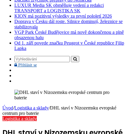
LUXUR Media SK obměňuje vedení a redakci
TRANSPORT a LOGISTIKA SK
KION má pozitivní výsledky za první pololetí 2026
Doprava v Česku dál roste. Silnice dominují, železnice se
stabilizovala
VGP Park České Budějovice má nově dokončenou a plně
obsazenou halu
Od 1. září povede značku Peugeot v České republice Filip
Lapka
Vyhledávání
Přihlásit
Přihlásit se
se
Facebook
YouTube
Instagram
Úvod
/
Logistika a sklady
/
DHL staví v Nizozemsku evropské
centrum pro baterie
Logistika a sklady
DHL staví v Nizozemsku evropské