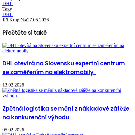
DHL
Tagy
DHL
Jiří Krupička
27.05.2026
Přečtěte si také
DHL otevírá na Slovensku expertní centrum
se zaměřením na elektromobily
13.02.2026
Zpětná logistika se mění z nákladové zátěže
na konkurenční výhodu
05.02.2026