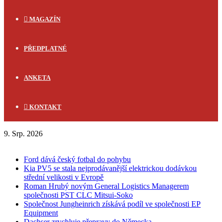
MAGAZÍN
PŘEDPLATNÉ
ANKETA
KONTAKT
9. Srp. 2026
FLASH NEWS
Ford dává český fotbal do pohybu
Kia PV5 se stala nejprodávanější elektrickou dodávkou
střední velikosti v Evropě
Roman Hrubý novým General Logistics Managerem
společnosti PST CLC Mitsui-Soko
Společnost Jungheinrich získává podíl ve společnosti EP
Equipment
Dachser zrychluje přepravy do Německa