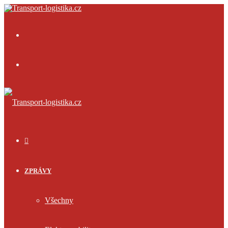
Menu
Přihlásit
se
ÚVOD
ZPRÁVY
Všechny