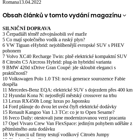
Romana
13.04.2022
Obsah článků v tomto vydání magazínu
SILNIČNÍ DOPRAVA
3 Čerpadláři téměř zdvojnásobili své marže
5 Co mají společného vodík a ruský plyn?
6 VW Tiguan eHybrid: nejoblíbenější evropské SUV s PHEV
pohonem
7 Volvo XC40 Recharge Twin: plně elektrické kompaktní SUV
8 Citroën C5 Aircross Hybrid: plug-in hybridní varianta
9 BMW 420d xDrive Gran Coupé: jde skloubit eleganci s
praktičností?
10 Volkswagen Polo 1.0 TSI: nová generace sourozence Fabie
dospěla
11 Mercedes-Benz EQA: elektrické SUV s dojezdem přes 400 km
12 Hyundai Kona N: nejostřejší městský crossover na trhu
13 Lexus RX450h Long: luxus po Japonsku
14 Ford plánuje do dvou let uvést čtyři elektrické dodávky
15 Renault Kangoo Van 1.3 TCe: co je to Open Sesame?
16 Iveco Daily: otestovali jsme modernizovanou verzi pracanta
17 Opel Vivaro Crew Van FlexSpace: jediným pohybem uděláte z
pětimístného auta dodávku
18 Ve Francii už firmy testují vodíkový Citroën Jumpy