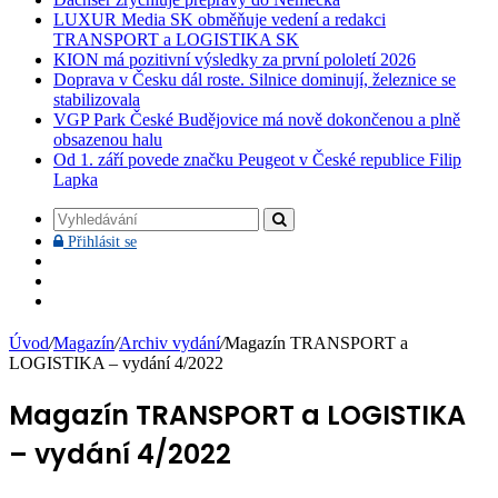
LUXUR Media SK obměňuje vedení a redakci
TRANSPORT a LOGISTIKA SK
KION má pozitivní výsledky za první pololetí 2026
Doprava v Česku dál roste. Silnice dominují, železnice se
stabilizovala
VGP Park České Budějovice má nově dokončenou a plně
obsazenou halu
Od 1. září povede značku Peugeot v České republice Filip
Lapka
Vyhledávání
Přihlásit
Přihlásit se
se
Facebook
YouTube
Instagram
Úvod
/
Magazín
/
Archiv vydání
/
Magazín TRANSPORT a
LOGISTIKA – vydání 4/2022
Magazín TRANSPORT a LOGISTIKA
– vydání 4/2022