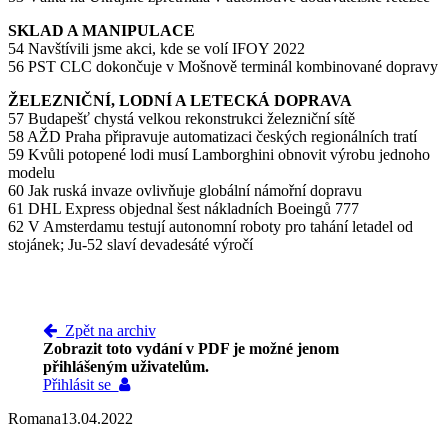
SKLAD A MANIPULACE
54 Navštívili jsme akci, kde se volí IFOY 2022
56 PST CLC dokončuje v Mošnově terminál kombinované dopravy
ŽELEZNIČNÍ, LODNÍ A LETECKÁ DOPRAVA
57 Budapešť chystá velkou rekonstrukci železniční sítě
58 AŽD Praha připravuje automatizaci českých regionálních tratí
59 Kvůli potopené lodi musí Lamborghini obnovit výrobu jednoho
modelu
60 Jak ruská invaze ovlivňuje globální námořní dopravu
61 DHL Express objednal šest nákladních Boeingů 777
62 V Amsterdamu testují autonomní roboty pro tahání letadel od
stojánek; Ju-52 slaví devadesáté výročí
Zpět na archiv
Zobrazit toto vydání v PDF je možné jenom
přihlášeným uživatelům.
Přihlásit se
Romana
13.04.2022