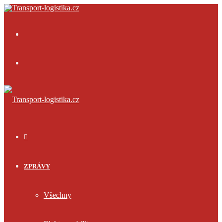
Menu
Přihlásit
se
ÚVOD
ZPRÁVY
Všechny