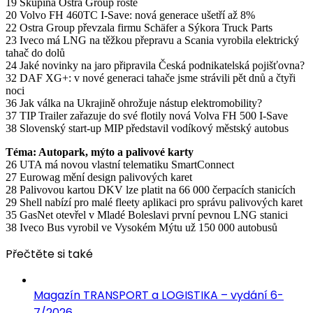
19 Skupina Ostra Group roste
20 Volvo FH 460TC I-Save: nová generace ušetří až 8%
22 Ostra Group převzala firmu Schäfer a Sýkora Truck Parts
23 Iveco má LNG na těžkou přepravu a Scania vyrobila elektrický
tahač do dolů
24 Jaké novinky na jaro připravila Česká podnikatelská pojišťovna?
32 DAF XG+: v nové generaci tahače jsme strávili pět dnů a čtyři
noci
36 Jak válka na Ukrajině ohrožuje nástup elektromobility?
37 TIP Trailer zařazuje do své flotily nová Volva FH 500 I-Save
38 Slovenský start-up MIP představil vodíkový městský autobus
Téma: Autopark, mýto a palivové karty
26 UTA má novou vlastní telematiku SmartConnect
27 Eurowag mění design palivových karet
28 Palivovou kartou DKV lze platit na 66 000 čerpacích stanicích
29 Shell nabízí pro malé fleety aplikaci pro správu palivových karet
35 GasNet otevřel v Mladé Boleslavi první pevnou LNG stanici
38 Iveco Bus vyrobil ve Vysokém Mýtu už 150 000 autobusů
Přečtěte si také
Magazín TRANSPORT a LOGISTIKA – vydání 6-
7/2026