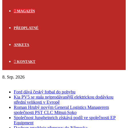
MAGAZÍN
PŘEDPLATNÉ
ANKETA
KONTAKT
8. Srp. 2026
FLASH NEWS
Ford dává český fotbal do pohybu
Kia PV5 se stala nejprodávanější elektrickou dodávkou
střední velikosti v Evropě
Roman Hrubý novým General Logistics Managerem
společnosti PST CLC Mitsui-Soko
Společnost Jungheinrich získává podíl ve společnosti EP
Equipment
Dachser zrychluje přepravy do Německa