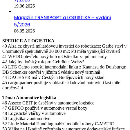
19.06.2026
Magazín TRANSPORT a LOGISTIKA – vydání
5/2026
06.05.2026
SPEDICE A LOGISTIKA
40 Alza.cz chystá miliardovou investici do robotizace; Garbe staví v
Chomutově spekulativně 30 000 m2; P3 měla vynikající čtvrtletí
41 WEDO otevřelo nový hub u Ostředku za půl miliardy
42 Jaký byl loňský rok pro Gebrüder Weiss?
43 LTG Cargo spouští intermodální linku z Kaunasu do Duisburgu;
DB Schenker otevřel v jižním Švédsku nový terminál
44 DACHSER má v Českých Budějovicích nový sklad
45 cargo-partner posiluje v oblasti skladování potravin i last mile
doručování
Téma: Automotive logistika
46 Asseco CEIT je úspěšný v automotive logistice
47 GEFCO používá v automotive vratné boxy
48 Logistické vláčky v automotive
50 Logistika v automotive
52 Linde Material Handling nabízí mobilní roboty C-MATIC
53 Válka na Ukrajině zpřetrhala v automotive dodavatelské řetězce