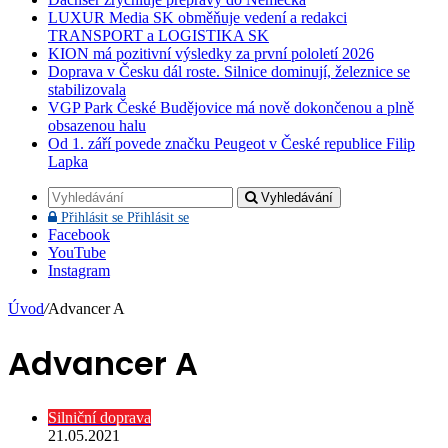
LUXUR Media SK obměňuje vedení a redakci
TRANSPORT a LOGISTIKA SK
KION má pozitivní výsledky za první pololetí 2026
Doprava v Česku dál roste. Silnice dominují, železnice se
stabilizovala
VGP Park České Budějovice má nově dokončenou a plně
obsazenou halu
Od 1. září povede značku Peugeot v České republice Filip
Lapka
Vyhledávání
Přihlásit se
Přihlásit se
Facebook
YouTube
Instagram
Úvod
/
Advancer A
Advancer A
Silniční doprava
21.05.2021