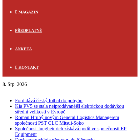
MAGAZÍN
PŘEDPLATNÉ
ANKETA
KONTAKT
8. Srp. 2026
FLASH NEWS
Ford dává český fotbal do pohybu
Kia PV5 se stala nejprodávanější elektrickou dodávkou
střední velikosti v Evropě
Roman Hrubý novým General Logistics Managerem
společnosti PST CLC Mitsui-Soko
Společnost Jungheinrich získává podíl ve společnosti EP
Equipment
Dachser zrychluje přepravy do Německa