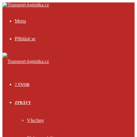
Menu
Přihlásit se
ÚVOD
ZPRÁVY
Všechny