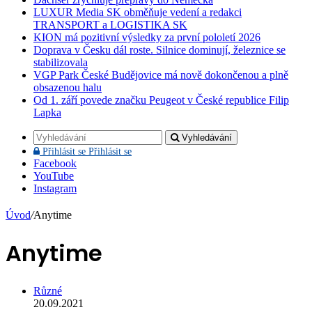
LUXUR Media SK obměňuje vedení a redakci
TRANSPORT a LOGISTIKA SK
KION má pozitivní výsledky za první pololetí 2026
Doprava v Česku dál roste. Silnice dominují, železnice se
stabilizovala
VGP Park České Budějovice má nově dokončenou a plně
obsazenou halu
Od 1. září povede značku Peugeot v České republice Filip
Lapka
Vyhledávání
Přihlásit se
Přihlásit se
Facebook
YouTube
Instagram
Úvod
/
Anytime
Anytime
Různé
20.09.2021