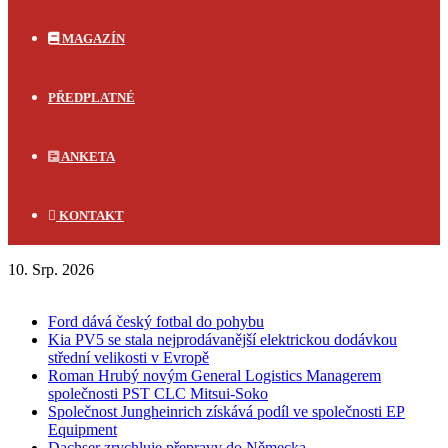
MAGAZÍN
PŘEDPLATNÉ
ANKETA
KONTAKT
10. Srp. 2026
FLASH NEWS
Ford dává český fotbal do pohybu
Kia PV5 se stala nejprodávanější elektrickou dodávkou
střední velikosti v Evropě
Roman Hrubý novým General Logistics Managerem
společnosti PST CLC Mitsui-Soko
Společnost Jungheinrich získává podíl ve společnosti EP
Equipment
Dachser zrychluje přepravy do Německa