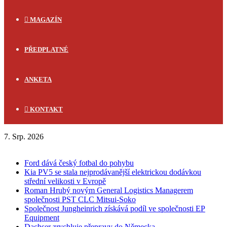
MAGAZÍN
PŘEDPLATNÉ
ANKETA
KONTAKT
7. Srp. 2026
FLASH NEWS
Ford dává český fotbal do pohybu
Kia PV5 se stala nejprodávanější elektrickou dodávkou
střední velikosti v Evropě
Roman Hrubý novým General Logistics Managerem
společnosti PST CLC Mitsui-Soko
Společnost Jungheinrich získává podíl ve společnosti EP
Equipment
Dachser zrychluje přepravy do Německa