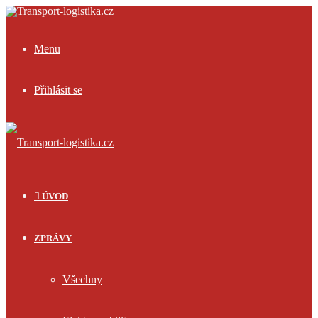
Menu
Přihlásit se
ÚVOD
ZPRÁVY
Všechny