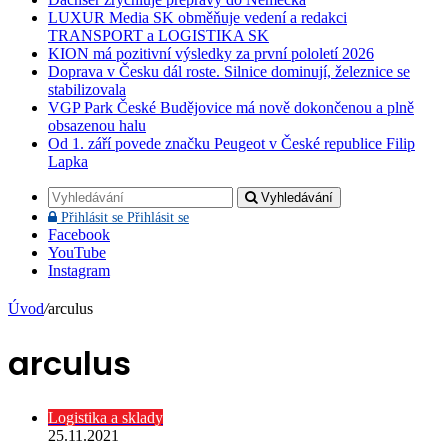
LUXUR Media SK obměňuje vedení a redakci
TRANSPORT a LOGISTIKA SK
KION má pozitivní výsledky za první pololetí 2026
Doprava v Česku dál roste. Silnice dominují, železnice se
stabilizovala
VGP Park České Budějovice má nově dokončenou a plně
obsazenou halu
Od 1. září povede značku Peugeot v České republice Filip
Lapka
Vyhledávání
Přihlásit se
Přihlásit se
Facebook
YouTube
Instagram
Úvod
/
arculus
arculus
Logistika a sklady
25.11.2021