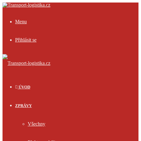
Menu
Přihlásit se
ÚVOD
ZPRÁVY
Všechny