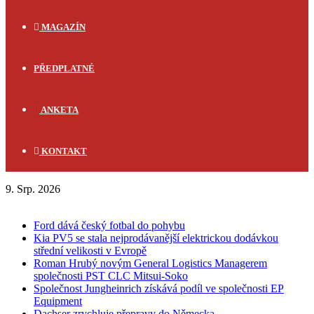
MAGAZÍN
PŘEDPLATNÉ
ANKETA
KONTAKT
9. Srp. 2026
FLASH NEWS
Ford dává český fotbal do pohybu
Kia PV5 se stala nejprodávanější elektrickou dodávkou
střední velikosti v Evropě
Roman Hrubý novým General Logistics Managerem
společnosti PST CLC Mitsui-Soko
Společnost Jungheinrich získává podíl ve společnosti EP
Equipment
Dachser zrychluje přepravy do Německa