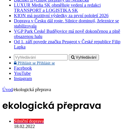
LUXUR Media SK obměňuje vedení a redakci
TRANSPORT a LOGISTIKA SK
KION má pozitivní výsledky za první pololetí 2026
Doprava v Česku dál roste. Silnice dominují, železnice se
stabilizovala
VGP Park České Budějovice má nově dokončenou a plně
obsazenou halu
Od 1. září povede značku Peugeot v České republice Filip
Lapka
Vyhledávání
Přihlásit se
Přihlásit se
Facebook
YouTube
Instagram
Úvod
/
ekologická přeprava
ekologická přeprava
Silniční doprava
18.02.2022