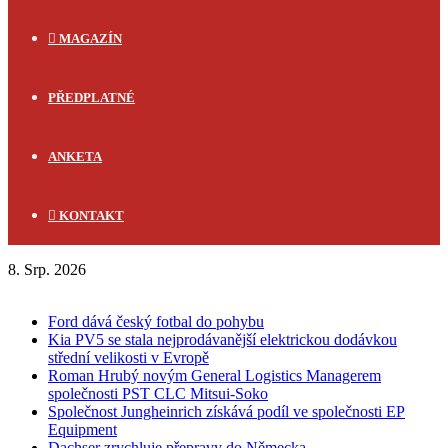
MAGAZÍN
PŘEDPLATNÉ
ANKETA
KONTAKT
8. Srp. 2026
FLASH NEWS
Ford dává český fotbal do pohybu
Kia PV5 se stala nejprodávanější elektrickou dodávkou
střední velikosti v Evropě
Roman Hrubý novým General Logistics Managerem
společnosti PST CLC Mitsui-Soko
Společnost Jungheinrich získává podíl ve společnosti EP
Equipment
Dachser zrychluje přepravy do Německa