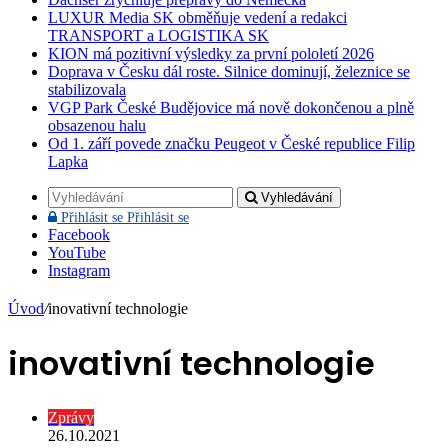
LUXUR Media SK obměňuje vedení a redakci
TRANSPORT a LOGISTIKA SK
KION má pozitivní výsledky za první pololetí 2026
Doprava v Česku dál roste. Silnice dominují, železnice se
stabilizovala
VGP Park České Budějovice má nově dokončenou a plně
obsazenou halu
Od 1. září povede značku Peugeot v České republice Filip
Lapka
Vyhledávání
Přihlásit se
Přihlásit se
Facebook
YouTube
Instagram
Úvod
/
inovativní technologie
inovativní technologie
Zprávy
26.10.2021