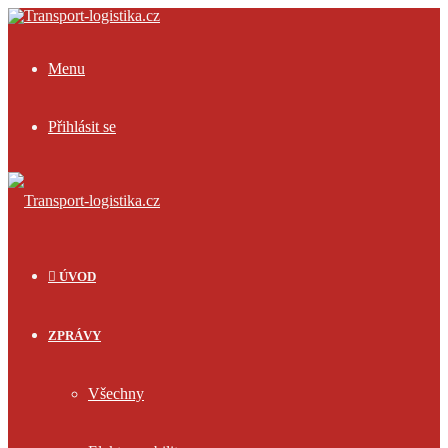
Menu
Přihlásit se
ÚVOD
ZPRÁVY
Všechny