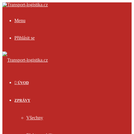
Menu
Přihlásit se
ÚVOD
ZPRÁVY
Všechny