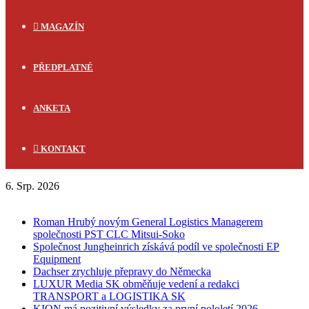
MAGAZÍN
PŘEDPLATNÉ
ANKETA
KONTAKT
6. Srp. 2026
FLASH NEWS
Roman Hrubý novým General Logistics Managerem
společnosti PST CLC Mitsui-Soko
Společnost Jungheinrich získává podíl ve společnosti EP
Equipment
Dachser zrychluje přepravy do Německa
LUXUR Media SK obměňuje vedení a redakci
TRANSPORT a LOGISTIKA SK
KION má pozitivní výsledky za první pololetí 2026