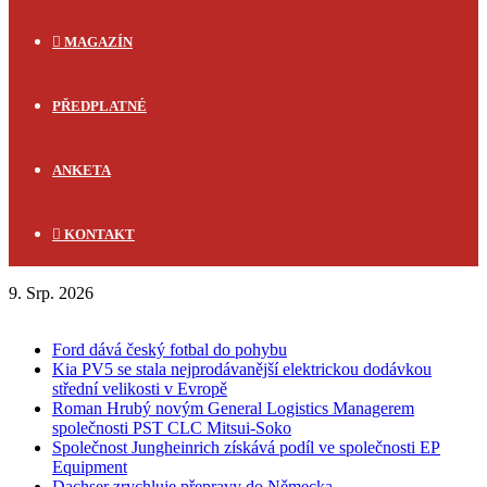
MAGAZÍN
PŘEDPLATNÉ
ANKETA
KONTAKT
9. Srp. 2026
FLASH NEWS
Ford dává český fotbal do pohybu
Kia PV5 se stala nejprodávanější elektrickou dodávkou
střední velikosti v Evropě
Roman Hrubý novým General Logistics Managerem
společnosti PST CLC Mitsui-Soko
Společnost Jungheinrich získává podíl ve společnosti EP
Equipment
Dachser zrychluje přepravy do Německa