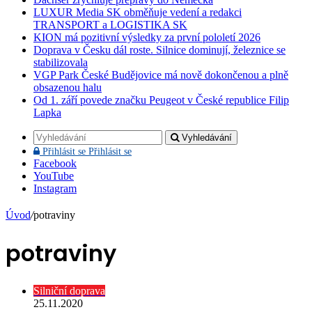
LUXUR Media SK obměňuje vedení a redakci
TRANSPORT a LOGISTIKA SK
KION má pozitivní výsledky za první pololetí 2026
Doprava v Česku dál roste. Silnice dominují, železnice se
stabilizovala
VGP Park České Budějovice má nově dokončenou a plně
obsazenou halu
Od 1. září povede značku Peugeot v České republice Filip
Lapka
Vyhledávání
Přihlásit se
Přihlásit se
Facebook
YouTube
Instagram
Úvod
/
potraviny
potraviny
Silniční doprava
25.11.2020