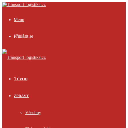
Menu
Přihlásit se
ÚVOD
ZPRÁVY
Všechny