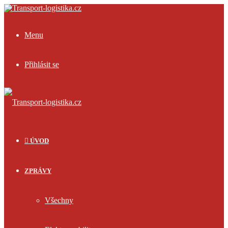
Menu
Přihlásit se
ÚVOD
ZPRÁVY
Všechny