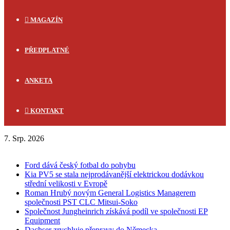
MAGAZÍN
PŘEDPLATNÉ
ANKETA
KONTAKT
7. Srp. 2026
FLASH NEWS
Ford dává český fotbal do pohybu
Kia PV5 se stala nejprodávanější elektrickou dodávkou
střední velikosti v Evropě
Roman Hrubý novým General Logistics Managerem
společnosti PST CLC Mitsui-Soko
Společnost Jungheinrich získává podíl ve společnosti EP
Equipment
Dachser zrychluje přepravy do Německa