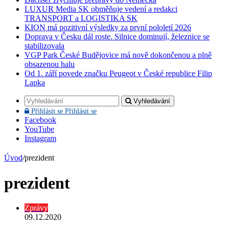
LUXUR Media SK obměňuje vedení a redakci
TRANSPORT a LOGISTIKA SK
KION má pozitivní výsledky za první pololetí 2026
Doprava v Česku dál roste. Silnice dominují, železnice se
stabilizovala
VGP Park České Budějovice má nově dokončenou a plně
obsazenou halu
Od 1. září povede značku Peugeot v České republice Filip
Lapka
Vyhledávání
Přihlásit se
Přihlásit se
Facebook
YouTube
Instagram
Úvod
/
prezident
prezident
Zprávy
09.12.2020