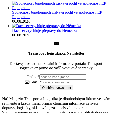
Společnost Jungheinrich získává podíl ve společnosti EP
Equipment
06.08.2026
Dachser zrychluje přepravy do Německa
06.08.2026
Transport-logistika.cz Newsletter
Dostávejte
zdarma
aktuální informace z portálu Transport-
logistika.cz přímo do vaší e-mailové schránky.
Jméno
*
E-mail
*
Odebírat Newsletter
Náš Magazín Transport a Logistika je dlouhodobým lídrem ve svém
segmentu a každý měsíc přináší čtenářům informace ze světa
dopravy, logistiky, skladování, zasilatelství a motorismu.
Spolupracujeme se všemi předními organizacemi v oblasti dopravy,