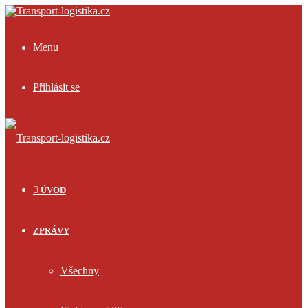
Menu
Přihlásit se
ÚVOD
ZPRÁVY
Všechny