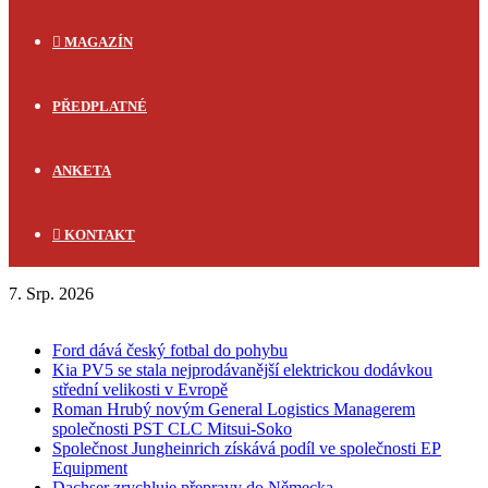
MAGAZÍN
PŘEDPLATNÉ
ANKETA
KONTAKT
7. Srp. 2026
FLASH NEWS
Ford dává český fotbal do pohybu
Kia PV5 se stala nejprodávanější elektrickou dodávkou
střední velikosti v Evropě
Roman Hrubý novým General Logistics Managerem
společnosti PST CLC Mitsui-Soko
Společnost Jungheinrich získává podíl ve společnosti EP
Equipment
Dachser zrychluje přepravy do Německa