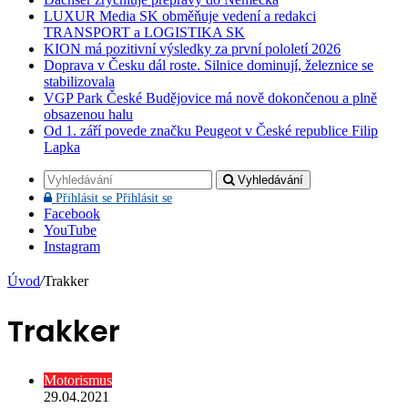
LUXUR Media SK obměňuje vedení a redakci
TRANSPORT a LOGISTIKA SK
KION má pozitivní výsledky za první pololetí 2026
Doprava v Česku dál roste. Silnice dominují, železnice se
stabilizovala
VGP Park České Budějovice má nově dokončenou a plně
obsazenou halu
Od 1. září povede značku Peugeot v České republice Filip
Lapka
Vyhledávání
Přihlásit se
Přihlásit se
Facebook
YouTube
Instagram
Úvod
/
Trakker
Trakker
Motorismus
29.04.2021