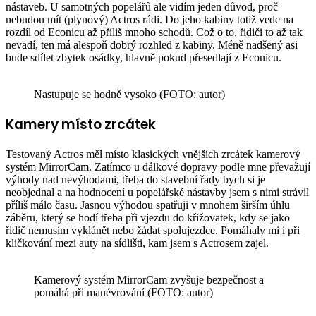
nástaveb. U samotných popelářů ale vidím jeden důvod, proč
nebudou mít (plynový) Actros rádi. Do jeho kabiny totiž vede na
rozdíl od Econicu až příliš mnoho schodů. Což o to, řidiči to až tak
nevadí, ten má alespoň dobrý rozhled z kabiny. Méně nadšený asi
bude sdílet zbytek osádky, hlavně pokud přesedlají z Econicu.
Nastupuje se hodně vysoko (FOTO: autor)
Kamery místo zrcátek
Testovaný Actros měl místo klasických vnějších zrcátek kamerový
systém MirrorCam. Zatímco u dálkové dopravy podle mne převažují
výhody nad nevýhodami, třeba do stavební řady bych si je
neobjednal a na hodnocení u popelářské nástavby jsem s nimi strávil
příliš málo času. Jasnou výhodou spatřuji v mnohem širším úhlu
záběru, který se hodí třeba při vjezdu do křižovatek, kdy se jako
řidič nemusím vyklánět nebo žádat spolujezdce. Pomáhaly mi i při
kličkování mezi auty na sídlišti, kam jsem s Actrosem zajel.
Kamerový systém MirrorCam zvyšuje bezpečnost a
pomáhá při manévrování (FOTO: autor)