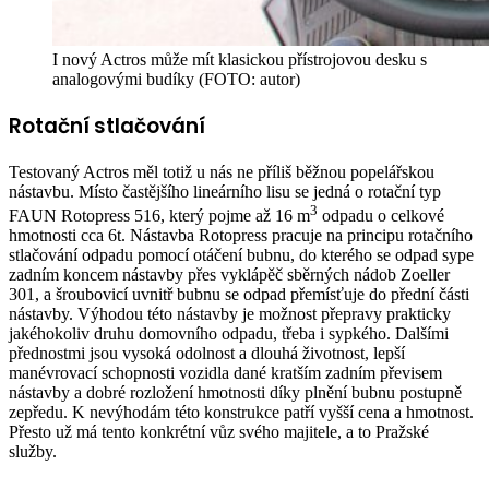
I nový Actros může mít klasickou přístrojovou desku s
analogovými budíky (FOTO: autor)
Rotační stlačování
Testovaný Actros měl totiž u nás ne příliš běžnou popelářskou
nástavbu. Místo častějšího lineárního lisu se jedná o rotační typ
3
FAUN Rotopress 516, který pojme až 16 m
odpadu o celkové
hmotnosti cca 6t. Nástavba Rotopress pracuje na principu rotačního
stlačování odpadu pomocí otáčení bubnu, do kterého se odpad sype
zadním koncem nástavby přes vyklápěč sběrných nádob Zoeller
301, a šroubovicí uvnitř bubnu se odpad přemísťuje do přední části
nástavby. Výhodou této nástavby je možnost přepravy prakticky
jakéhokoliv druhu domovního odpadu, třeba i sypkého. Dalšími
přednostmi jsou vysoká odolnost a dlouhá životnost, lepší
manévrovací schopnosti vozidla dané kratším zadním převisem
nástavby a dobré rozložení hmotnosti díky plnění bubnu postupně
zepředu. K nevýhodám této konstrukce patří vyšší cena a hmotnost.
Přesto už má tento konkrétní vůz svého majitele, a to Pražské
služby.