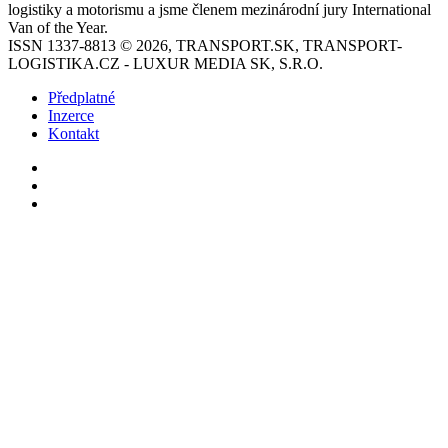
logistiky a motorismu a jsme členem mezinárodní jury International
Van of the Year.
ISSN 1337-8813 © 2026, TRANSPORT.SK, TRANSPORT-
LOGISTIKA.CZ - LUXUR MEDIA SK, S.R.O.
Předplatné
Inzerce
Kontakt
Facebook
YouTube
Instagram
Back
to
top
button