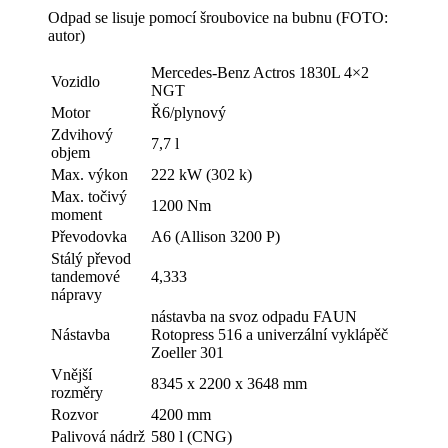
Odpad se lisuje pomocí šroubovice na bubnu (FOTO:
autor)
Mercedes-Benz Actros 1830L 4×2
Vozidlo
NGT
Motor
Ř6/plynový
Zdvihový
7,7 l
objem
Max. výkon
222 kW (302 k)
Max. točivý
1200 Nm
moment
Převodovka
A6 (Allison 3200 P)
Stálý převod
tandemové
4,333
nápravy
nástavba na svoz odpadu FAUN
Nástavba
Rotopress 516 a univerzální vyklápěč
Zoeller 301
Vnější
8345 x 2200 x 3648 mm
rozměry
Rozvor
4200 mm
Palivová nádrž
580 l (CNG)