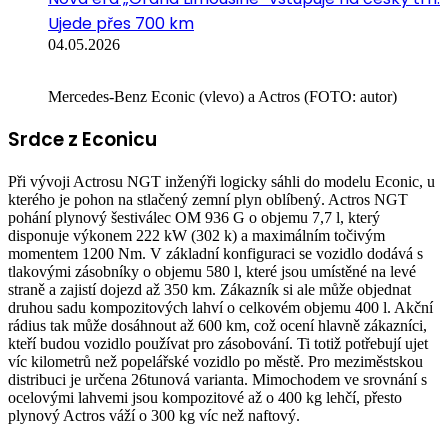
Ujede přes 700 km
04.05.2026
Mercedes-Benz Econic (vlevo) a Actros (FOTO: autor)
Srdce z Econicu
Při vývoji Actrosu NGT inženýři logicky sáhli do modelu Econic, u
kterého je pohon na stlačený zemní plyn oblíbený. Actros NGT
pohání plynový šestiválec OM 936 G o objemu 7,7 l, který
disponuje výkonem 222 kW (302 k) a maximálním točivým
momentem 1200 Nm. V základní konfiguraci se vozidlo dodává s
tlakovými zásobníky o objemu 580 l, které jsou umístěné na levé
straně a zajistí dojezd až 350 km. Zákazník si ale může objednat
druhou sadu kompozitových lahví o celkovém objemu 400 l. Akční
rádius tak může dosáhnout až 600 km, což ocení hlavně zákazníci,
kteří budou vozidlo používat pro zásobování. Ti totiž potřebují ujet
víc kilometrů než popelářské vozidlo po městě. Pro meziměstskou
distribuci je určena 26tunová varianta. Mimochodem ve srovnání s
ocelovými lahvemi jsou kompozitové až o 400 kg lehčí, přesto
plynový Actros váží o 300 kg víc než naftový.