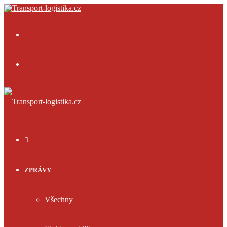
Menu
Přihlásit
se
ÚVOD
ZPRÁVY
Všechny