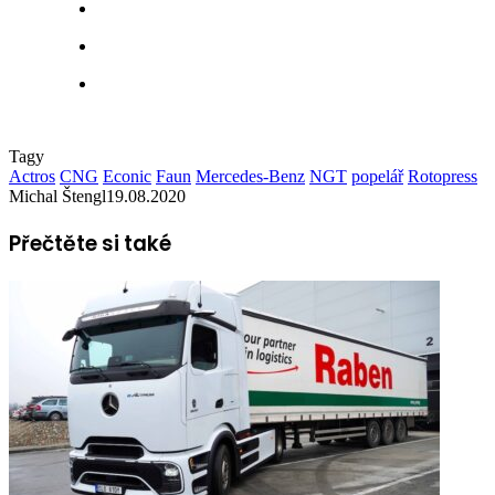
Tagy
Actros
CNG
Econic
Faun
Mercedes-Benz
NGT
popelář
Rotopress
Michal Štengl
19.08.2020
Přečtěte si také