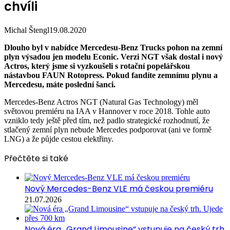
chvíli
Michal Štengl
19.08.2020
Dlouho byl v nabídce Mercedesu-Benz Trucks pohon na zemní
plyn výsadou jen modelu Econic. Verzi NGT však dostal i nový
Actros, který jsme si vyzkoušeli s rotační popelářskou
nástavbou FAUN Rotopress. Pokud fandíte zemnímu plynu a
Mercedesu, máte poslední šanci.
Mercedes-Benz Actros NGT (Natural Gas Technology) měl
světovou premiéru na IAA v Hannover v roce 2018. Tohle auto
vzniklo tedy ještě před tím, než padlo strategické rozhodnutí, že
stlačený zemní plyn nebude Mercedes podporovat (ani ve formě
LNG) a že půjde cestou elektřiny.
Přečtěte si také
Nový Mercedes-Benz VLE má českou premiéru
21.07.2026
Nová éra „Grand Limousine“ vstupuje na český trh.