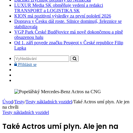
LUXUR Media SK obměňuje vedení a redakci
TRANSPORT a LOGISTIKA SK
KION má pozitivní výsledky za první pololetí 2026
Doprava v Česku dál roste. Silnice dominují, železnice se
stabilizovala
VGP Park České Budějovice má nově dokončenou a plně
obsazenou halu
Od 1. září povede značku Peugeot v České republice Filip
Lapka
Vyhledávání
Přihlásit
Přihlásit se
se
Facebook
YouTube
Instagram
Úvod
/
Testy
/
Testy nákladních vozidel
/
Také Actros umí plyn. Ale jen
na chvíli
Testy nákladních vozidel
Také Actros umí plyn. Ale jen na