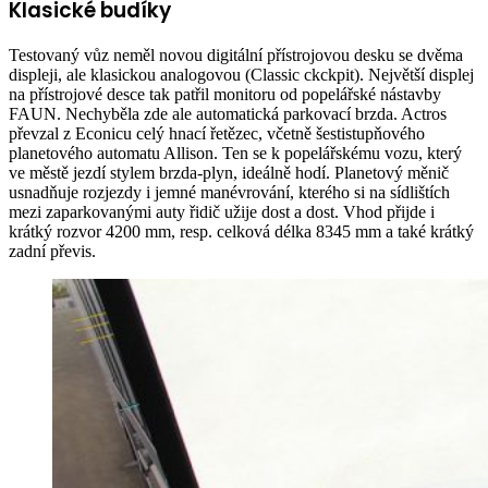
Klasické budíky
Testovaný vůz neměl novou digitální přístrojovou desku se dvěma
displeji, ale klasickou analogovou (Classic ckckpit). Největší displej
na přístrojové desce tak patřil monitoru od popelářské nástavby
FAUN. Nechyběla zde ale automatická parkovací brzda. Actros
převzal z Econicu celý hnací řetězec, včetně šestistupňového
planetového automatu Allison. Ten se k popelářskému vozu, který
ve městě jezdí stylem brzda-plyn, ideálně hodí. Planetový měnič
usnadňuje rozjezdy i jemné manévrování, kterého si na sídlištích
mezi zaparkovanými auty řidič užije dost a dost. Vhod přijde i
krátký rozvor 4200 mm, resp. celková délka 8345 mm a také krátký
zadní převis.