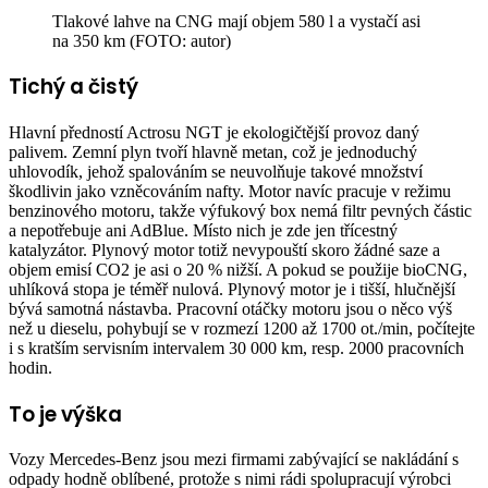
Tlakové lahve na CNG mají objem 580 l a vystačí asi
na 350 km (FOTO: autor)
Tichý a čistý
Hlavní předností Actrosu NGT je ekologičtější provoz daný
palivem. Zemní plyn tvoří hlavně metan, což je jednoduchý
uhlovodík, jehož spalováním se neuvolňuje takové množství
škodlivin jako vzněcováním nafty. Motor navíc pracuje v režimu
benzinového motoru, takže výfukový box nemá filtr pevných částic
a nepotřebuje ani AdBlue. Místo nich je zde jen třícestný
katalyzátor. Plynový motor totiž nevypouští skoro žádné saze a
objem emisí CO2 je asi o 20 % nižší. A pokud se použije bioCNG,
uhlíková stopa je téměř nulová. Plynový motor je i tišší, hlučnější
bývá samotná nástavba. Pracovní otáčky motoru jsou o něco výš
než u dieselu, pohybují se v rozmezí 1200 až 1700 ot./min, počítejte
i s kratším servisním intervalem 30 000 km, resp. 2000 pracovních
hodin.
To je výška
Vozy Mercedes-Benz jsou mezi firmami zabývající se nakládání s
odpady hodně oblíbené, protože s nimi rádi spolupracují výrobci