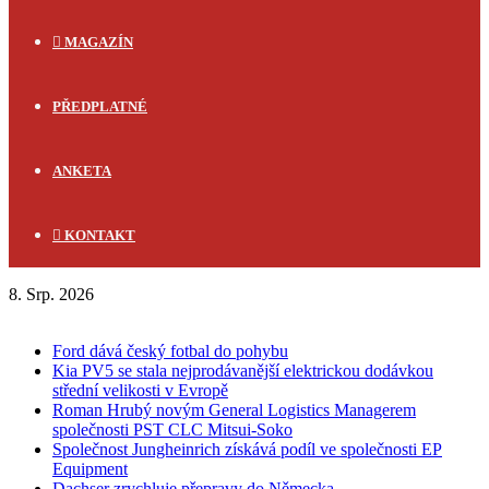
MAGAZÍN
PŘEDPLATNÉ
ANKETA
KONTAKT
8. Srp. 2026
FLASH NEWS
Ford dává český fotbal do pohybu
Kia PV5 se stala nejprodávanější elektrickou dodávkou
střední velikosti v Evropě
Roman Hrubý novým General Logistics Managerem
společnosti PST CLC Mitsui-Soko
Společnost Jungheinrich získává podíl ve společnosti EP
Equipment
Dachser zrychluje přepravy do Německa