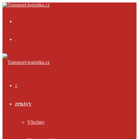
Menu
Přihlásit
se
ÚVOD
ZPRÁVY
Všechny