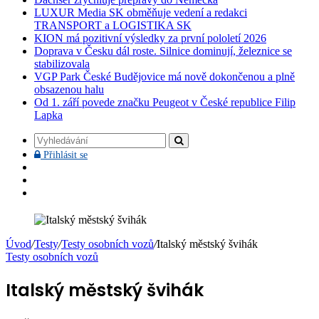
LUXUR Media SK obměňuje vedení a redakci
TRANSPORT a LOGISTIKA SK
KION má pozitivní výsledky za první pololetí 2026
Doprava v Česku dál roste. Silnice dominují, železnice se
stabilizovala
VGP Park České Budějovice má nově dokončenou a plně
obsazenou halu
Od 1. září povede značku Peugeot v České republice Filip
Lapka
Vyhledávání
Přihlásit
Přihlásit se
se
Facebook
YouTube
Instagram
Úvod
/
Testy
/
Testy osobních vozů
/
Italský městský švihák
Testy osobních vozů
Italský městský švihák