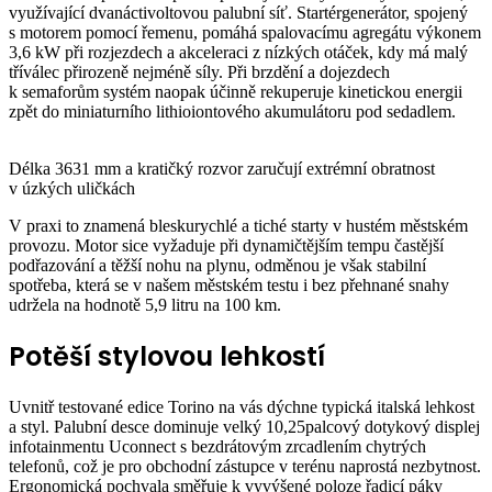
využívající dvanáctivoltovou palubní síť. Startérgenerátor, spojený
s motorem pomocí řemenu, pomáhá spalovacímu agregátu výkonem
3,6 kW při rozjezdech a akceleraci z nízkých otáček, kdy má malý
tříválec přirozeně nejméně síly. Při brzdění a dojezdech
k semaforům systém naopak účinně rekuperuje kinetickou energii
zpět do miniaturního lithioiontového akumulátoru pod sedadlem.
Délka 3631 mm a kratičký rozvor zaručují extrémní obratnost
v úzkých uličkách
V praxi to znamená bleskurychlé a tiché starty v hustém městském
provozu. Motor sice vyžaduje při dynamičtějším tempu častější
podřazování a těžší nohu na plynu, odměnou je však stabilní
spotřeba, která se v našem městském testu i bez přehnané snahy
udržela na hodnotě 5,9 litru na 100 km.
Potěší stylovou lehkostí
Uvnitř testované edice Torino na vás dýchne typická italská lehkost
a styl. Palubní desce dominuje velký 10,25palcový dotykový displej
infotainmentu Uconnect s bezdrátovým zrcadlením chytrých
telefonů, což je pro obchodní zástupce v terénu naprostá nezbytnost.
Ergonomická pochvala směřuje k vyvýšené poloze řadicí páky