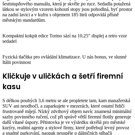
šestistupňového manuálu, která je skvěle po ruce. Sedadla potažená
látkou se stylovým vzorem kohoutí stopy jsou pohodlná, byť prostor
na zadní lavici a v kufru s objemem 185 litrů odpovídá přísně
městským standardům.
Kompaktní kokpit edice Torino sází na 10,25″ displej a retro vzor
sedadel
Fyzická tlačítka pro ovládání klimatizace. U nás bonus, ve slunné
Itálii povinnost
Kličkuje v uličkách a šetří firemní
kasu
S délkou pouhých 3,6 metru se ale propletete tam, kam manažerská
SUV ani neodbočí, a zaparkujete v mezerách, které ostatní řidiči
frustrovaně míjejí. Nízký zdvihový objem navíc znamená minimální
sazby povinného ručení, což při správě větší firemní flotily generuje
další vítané úspory. Pětistovka je ve výsledku skvělá pro městské
kurýry, realitní agenty a stylové firmy, které potřebují levný provoz
a snadné parkování, naopak neuspěje u dálničních stíhačů