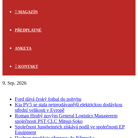
MAGAZÍN
PŘEDPLATNÉ
ANKETA
KONTAKT
9. Srp. 2026
FLASH NEWS
Ford dává český fotbal do pohybu
Kia PV5 se stala nejprodávanější elektrickou dodávkou
střední velikosti v Evropě
Roman Hrubý novým General Logistics Managerem
společnosti PST CLC Mitsui-Soko
Společnost Jungheinrich získává podíl ve společnosti EP
Equipment
Dachser zrychluje přepravy do Německa