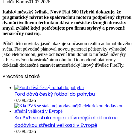
Luděk Kortus
01.07.2026
Italský městský švihák
.
Nový Fiat 500 Hybrid dokazuje, že
pragmatický návrat ke spalovacímu motoru podpořený chytrou
dvanáctivoltovou technikou dává v městské džungli obrovský
smysl, zvláště když potřebujete pro firmu stylový a provozně
nenáročný nástroj.
Příběh této novinky jasně ukazuje současnou realitu automobilového
světa. Fiat původně plánoval novou generaci pětistovky výhradně
jako elektromobil, jenže ochlazení trhu donutilo turínské inženýry
k bleskovému konstrukčnímu obratu. Do moderní platformy
dokázali dodatečně zastavět atmosférický litrový tříválec FireFly.
Přečtěte si také
Ford dává český fotbal do pohybu
07.08.2026
Kia PV5 se stala nejprodávanější elektrickou
dodávkou střední velikosti v Evropě
07.08.2026