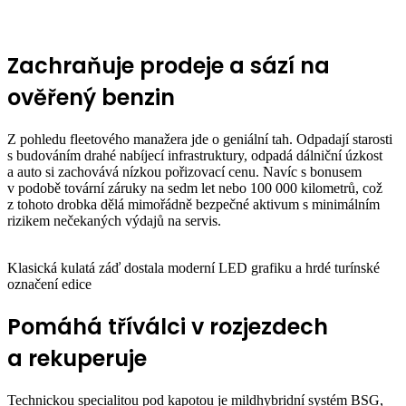
Zachraňuje prodeje a sází na
ověřený benzin
Z pohledu fleetového manažera jde o geniální tah. Odpadají starosti
s budováním drahé nabíjecí infrastruktury, odpadá dálniční úzkost
a auto si zachovává nízkou pořizovací cenu. Navíc s bonusem
v podobě tovární záruky na sedm let nebo 100 000 kilometrů, což
z tohoto drobka dělá mimořádně bezpečné aktivum s minimálním
rizikem nečekaných výdajů na servis.
Klasická kulatá záď dostala moderní LED grafiku a hrdé turínské
označení edice
Pomáhá tříválci v rozjezdech
a rekuperuje
Technickou specialitou pod kapotou je mildhybridní systém BSG,