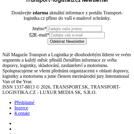
Transport-logistika.cz Newsletter
Dostávejte
zdarma
aktuální informace z portálu Transport-
logistika.cz přímo do vaší e-mailové schránky.
Jméno
*
E-mail
*
Odebírat Newsletter
Náš Magazín Transport a Logistika je dlouhodobým lídrem ve svém
segmentu a každý měsíc přináší čtenářům informace ze světa
dopravy, logistiky, skladování, zasilatelství a motorismu.
Spolupracujeme se všemi předními organizacemi v oblasti dopravy,
logistiky a motorismu a jsme členem mezinárodní jury International
Van of the Year.
ISSN 1337-8813 © 2026, TRANSPORT.SK, TRANSPORT-
LOGISTIKA.CZ - LUXUR MEDIA SK, S.R.O.
Předplatné
Inzerce
Kontakt
Facebook
YouTube
Instagram