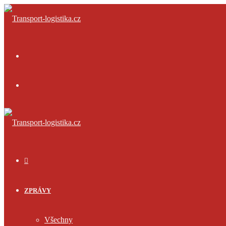
Menu
Přihlásit
se
ÚVOD
ZPRÁVY
Všechny