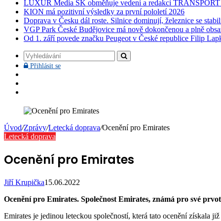
LUXUR Media SK obměňuje vedení a redakci TRANSPOR
KION má pozitivní výsledky za první pololetí 2026
Doprava v Česku dál roste. Silnice dominují, železnice se stabi
VGP Park České Budějovice má nově dokončenou a plně obsa
Od 1. září povede značku Peugeot v České republice Filip Lap
Vyhledávání
Přihlásit
Přihlásit se
se
Facebook
YouTube
Instagram
Úvod
/
Zprávy
/
Letecká doprava
/
Ocenění pro Emirates
Letecká doprava
Ocenění pro Emirates
Jiří Krupička
15.06.2022
Ocenění pro Emirates. Společnost Emirates, známá pro své prvotř
Emirates je jedinou leteckou společností, která tato ocenění získala ji