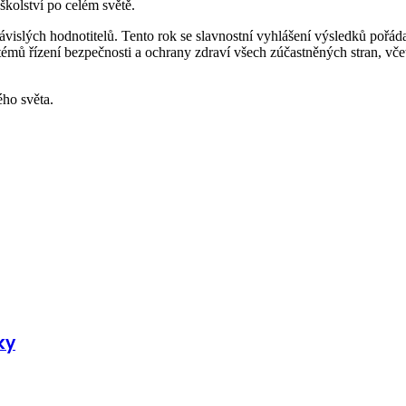
školství po celém světě.
islých hodnotitelů. Tento rok se slavnostní vyhlášení výsledků pořád
témů řízení bezpečnosti a ochrany zdraví všech zúčastněných stran, včet
lého světa.
ky