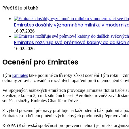
Přečtěte si také
Emirates dosáhly významného milníku v modernizaci
16.07.2026
Emirates rozšiřuje své prémiové kabiny do dalších
16.02.2026
Ocenění pro Emirates
Tým
Emirates
také podruhé za tři roky získal ocenění Tým roku – zdr
ochrany zdraví a zavádění rozsáhlých opatření proti onemocnění Cov
Ve Spojených arabských emirátech provozuje Emirates flotilu tisíce 
zrealizuje kolem 2,5 mil. silničních cest. Aerolinka rovněž zavádí st
součástí služby Emirates Chauffeur Drive.
Z výhod pozemní přepravy profituje na každodenní bázi palubní a pozem
Emirates jsou během plnění svých letových povinností přepravováni me
RoSPA (Královská společnost pro prevenci nehod) je britská organizac