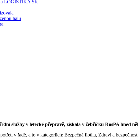
T a LOGISTIKA SK
lizovala
zenou halu
ka
ídní služby v letecké přepravě, získala v žebříčku RosPA hned ně
ž potřetí v řadě, a to v kategoriích: Bezpečná flotila, Zdraví a bezpečno