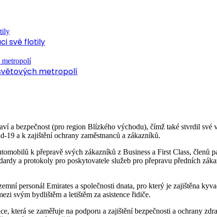
 své flotily
 světových metropolí
aví a bezpečnost (pro region Blízkého východu), čímž také stvrdil své v
id-19 a k zajištění ochrany zaměstnanců a zákazníků.
automobilů k přepravě svých zákazníků z Business a First Class, člen
andardy a protokoly pro poskytovatele služeb pro přepravu předních záka
ní personál Emirates a společnosti dnata, pro který je zajištěna kyvadl
zi svým bydlištěm a letištěm za asistence řidiče.
e, která se zaměřuje na podporu a zajištění bezpečnosti a ochrany zdra