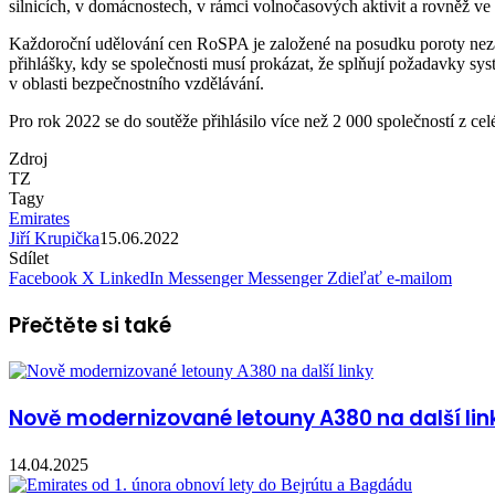
silnicích, v domácnostech, v rámci volnočasových aktivit a rovněž ve 
Každoroční udělování cen RoSPA je založené na posudku poroty nezáv
přihlášky, kdy se společnosti musí prokázat, že splňují požadavky sys
v oblasti bezpečnostního vzdělávání.
Pro rok 2022 se do soutěže přihlásilo více než 2 000 společností z ce
Zdroj
TZ
Tagy
Emirates
Jiří Krupička
15.06.2022
Sdílet
Facebook
X
LinkedIn
Messenger
Messenger
Zdieľať e-mailom
Přečtěte si také
Nově modernizované letouny A380 na další lin
14.04.2025