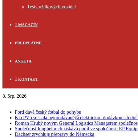
Testy užitkových vozidel
MAGAZÍN
PŘEDPLATNÉ
ANKETA
KONTAKT
8. Srp. 2026
FLASH NEWS
Ford dává český fotbal do pohybu
Kia PV5 se stala nejprodávanější elektrickou dodávkou střední 
Roman Hrubý novým General Logistics Managerem společnos
Společnost Jungheinrich získává podíl ve společnosti EP Equi
Dachser zrychluje přepravy do Německa