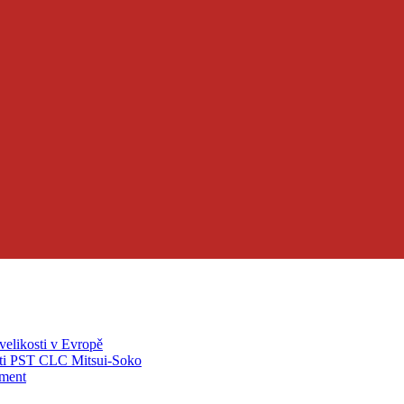
velikosti v Evropě
ti PST CLC Mitsui-Soko
pment