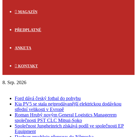
MAGAZÍN
PŘEDPLATNÉ
ANKETA
KONTAKT
8. Srp. 2026
FLASH NEWS
Ford dává český fotbal do pohybu
Kia PV5 se stala nejprodávanější elektrickou dodávkou
střední velikosti v Evropě
Roman Hrubý novým General Logistics Managerem
společnosti PST CLC Mitsui-Soko
Společnost Jungheinrich získává podíl ve společnosti EP
Equipment
Dachser zrychluje přepravy do Německa