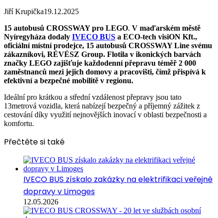
Jiří Krupička
19.12.2025
15 autobusů CROSSWAY pro LEGO
.
V maďarském městě
Nyíregyháza dodaly
IVECO BUS
a ECO-tech visiON Kft.,
oficiální místní prodejce, 15 autobusů CROSSWAY Line svému
zákazníkovi, RÉVÉSZ Group. Flotila v ikonických barvách
značky LEGO zajišťuje každodenní přepravu téměř 2 000
zaměstnanců mezi jejich domovy a pracovišti, čímž přispívá k
efektivní a bezpečné mobilitě v regionu.
Ideální pro krátkou a střední vzdálenost přepravy jsou tato
13metrová vozidla, která nabízejí bezpečný a příjemný zážitek z
cestování díky využití nejnovějších inovací v oblasti bezpečnosti a
komfortu.
Přečtěte si také
IVECO BUS získalo zakázky na elektrifikaci veřejné
dopravy v Limoges
12.05.2026