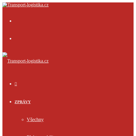
Menu
Přihlásit
se
ÚVOD
ZPRÁVY
Všechny