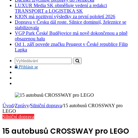
LUXUR Media SK obměňuje vedení a redakci
TRANSPORT a LOGISTIKA SK
KION má pozitivní výsledky za první pololetí 2026
Doprava v Česku dál roste. Silnice dominují, železnice se
stabilizovala
VGP Park České Budějovice má nově dokončenou a plně
obsazenou halu
Od 1. září povede značku Peugeot v České republice Filip
Lapka
Vyhledávání
Přihlásit
Přihlásit se
se
Facebook
YouTube
Instagram
Úvod
/
Zprávy
/
Silniční doprava
/
15 autobusů CROSSWAY pro
LEGO
Silniční doprava
15 autobusů CROSSWAY pro LEGO