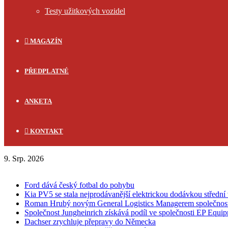
Testy užitkových vozidel
MAGAZÍN
PŘEDPLATNÉ
ANKETA
KONTAKT
9. Srp. 2026
FLASH NEWS
Ford dává český fotbal do pohybu
Kia PV5 se stala nejprodávanější elektrickou dodávkou střední 
Roman Hrubý novým General Logistics Managerem společnos
Společnost Jungheinrich získává podíl ve společnosti EP Equi
Dachser zrychluje přepravy do Německa