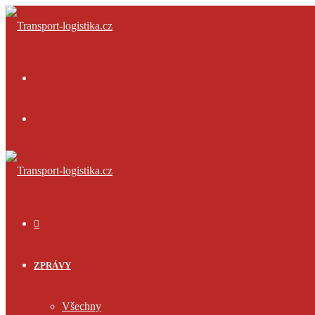
Menu
Přihlásit
se
ÚVOD
ZPRÁVY
Všechny