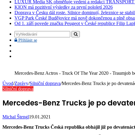
LUXUR Media SK obměňuje vedení a redakci TRANSPOR
KION má pozitivní výsledky za první pololetí 2026
Doprava v Česku dál roste. Silnice dominují, železnice se stabi
VGP Park České Budějovice má nově dokončenou a plně obsa
Od 1. září povede značku Peugeot v České republice Filip Lap
Vyhledávání
Přihlásit
Přihlásit se
se
Facebook
YouTube
Instagram
Mercedes-Benz Actros - Truck Of The Year 2020 - Traumjob be
Úvod
/
Zprávy
/
Silniční doprava
/
Mercedes-Benz Trucks je po devatená
Silniční doprava
Mercedes-Benz Trucks je po devate
Michal Štengl
19.01.2021
Mercedes-Benz Trucks Česká republika obhájil již po devatenácté