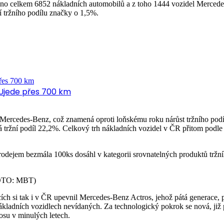
váno celkem 6852 nákladních automobilů a z toho 1444 vozidel Merced
 tržního podílu značky o 1,5%.
 Ujede přes 700 km
Mercedes-Benz, což znamená oproti loňskému roku nárůst tržního podí
á tržní podíl 22,2%. Celkový trh nákladních vozidel v ČR přitom podl
odejem bezmála 100ks dosáhl v kategorii srovnatelných produktů tržní
(FOTO: MBT)
cích si tak i v ČR upevnil Mercedes-Benz Actros, jehož pátá generace, 
nákladních vozidlech nevídaných. Za technologický pokrok se nová, ji
osu v minulých letech.