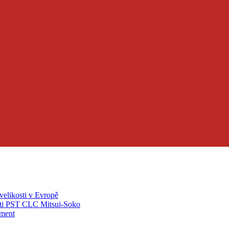
velikosti v Evropě
ti PST CLC Mitsui-Soko
pment