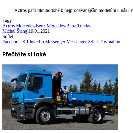
Actros patří dlouhodobě k nejprodávanějším modelům u nás 
Tagy
Actros
Mercedes-Benz
Mercedes-Benz Trucks
Michal Štengl
19.01.2021
Sdílet
Facebook
X
LinkedIn
Messenger
Messenger
Zdieľať e-mailom
Přečtěte si také