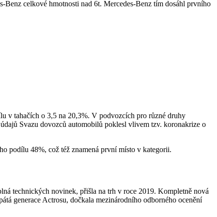
es-Benz celkové hmotnosti nad 6t. Mercedes-Benz tím dosáhl prvního
lu v tahačích o 3,5 na 20,3%. V podvozcích pro různé druhy
e údajů Svazu dovozců automobilů poklesl vlivem tzv. koronakrize o
ho podílu 48%, což též znamená první místo v kategorii.
plná technických novinek, přišla na trh v roce 2019. Kompletně nová
ž pátá generace Actrosu, dočkala mezinárodního odborného ocenění