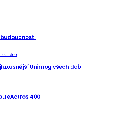
č budoucnosti
jluxusnější Unimog všech dob
bu eActros 400