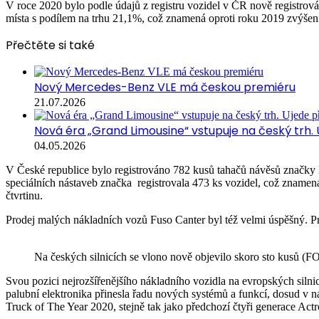
V roce 2020 bylo podle údajů z registru vozidel v ČR nově registro
místa s podílem na trhu 21,1%, což znamená oproti roku 2019 zvýšení
Přečtěte si také
Nový Mercedes-Benz VLE má českou premiéru
21.07.2026
Nová éra „Grand Limousine“ vstupuje na český trh.
04.05.2026
V České republice bylo registrováno 782 kusů tahačů návěsů značky 
speciálních nástaveb značka registrovala 473 ks vozidel, což znamen
čtvrtinu.
Prodej malých nákladních vozů Fuso Canter byl též velmi úspěšný. Pr
Na českých silnicích se vlono nově objevilo skoro sto kusů 
Svou pozici nejrozšířenějšího nákladního vozidla na evropských silni
palubní elektronika přinesla řadu nových systémů a funkcí, dosud v 
Truck of The Year 2020, stejně tak jako předchozí čtyři generace Actr