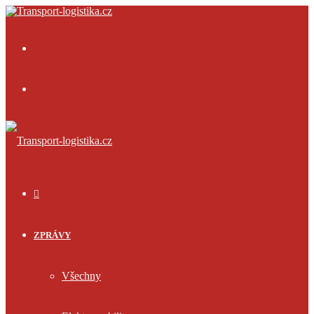
Menu
Přihlásit
se
ÚVOD
ZPRÁVY
Všechny