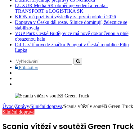
LUXUR Media SK obměňuje vedení a redakci
TRANSPORT a LOGISTIKA SK
KION má pozitivní výsledky za první pololetí 2026
Doprava v Česku dál roste. Silnice dominují, železnice se
stabilizovala
VGP Park České Budějovice má nově dokončenou a plně
obsazenou halu
Od 1. září povede značku Peugeot v České republice Filip
Lapka
Vyhledávání
Přihlásit
Přihlásit se
se
Facebook
YouTube
Instagram
Úvod
/
Zprávy
/
Silniční doprava
/
Scania vítězí v soutěži Green Truck
Silniční doprava
Scania vítězí v soutěži Green Truck