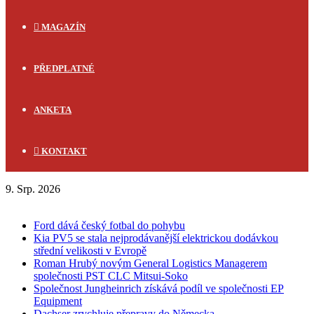
MAGAZÍN
PŘEDPLATNÉ
ANKETA
KONTAKT
9. Srp. 2026
FLASH NEWS
Ford dává český fotbal do pohybu
Kia PV5 se stala nejprodávanější elektrickou dodávkou
střední velikosti v Evropě
Roman Hrubý novým General Logistics Managerem
společnosti PST CLC Mitsui-Soko
Společnost Jungheinrich získává podíl ve společnosti EP
Equipment
Dachser zrychluje přepravy do Německa