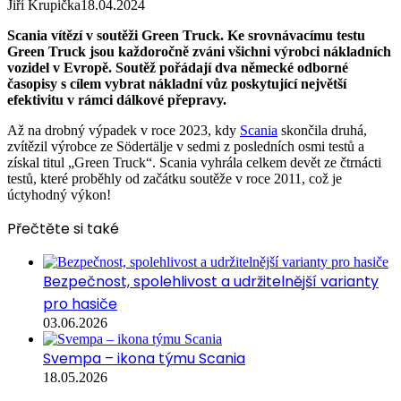
Jiří Krupička
18.04.2024
Scania vítězí v soutěži Green Truck.
Ke srovnávacímu testu
Green Truck jsou každoročně zváni všichni výrobci nákladních
vozidel v Evropě. Soutěž pořádají dva německé odborné
časopisy s cílem vybrat nákladní vůz poskytující největší
efektivitu v rámci dálkové přepravy.
Až na drobný výpadek v roce 2023, kdy
Scania
skončila druhá,
zvítězil výrobce ze Södertälje v sedmi z posledních osmi testů a
získal titul „Green Truck“. Scania vyhrála celkem devět ze čtrnácti
testů, které proběhly od začátku soutěže v roce 2011, což je
úctyhodný výkon!
Přečtěte si také
Bezpečnost, spolehlivost a udržitelnější varianty
pro hasiče
03.06.2026
Svempa – ikona týmu Scania
18.05.2026