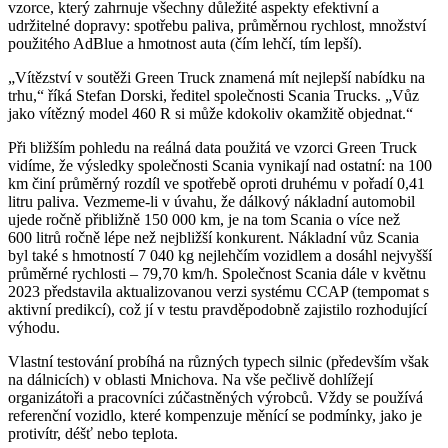
vzorce, který zahrnuje všechny důležité aspekty efektivní a
udržitelné dopravy: spotřebu paliva, průměrnou rychlost, množství
použitého AdBlue a hmotnost auta (čím lehčí, tím lepší).
„Vítězství v soutěži Green Truck znamená mít nejlepší nabídku na
trhu,“ říká Stefan Dorski, ředitel společnosti Scania Trucks. „Vůz
jako vítězný model 460 R si může kdokoliv okamžitě objednat.“
Při bližším pohledu na reálná data použitá ve vzorci Green Truck
vidíme, že výsledky společnosti Scania vynikají nad ostatní: na 100
km činí průměrný rozdíl ve spotřebě oproti druhému v pořadí 0,41
litru paliva. Vezmeme-li v úvahu, že dálkový nákladní automobil
ujede ročně přibližně 150 000 km, je na tom Scania o více než
600 litrů ročně lépe než nejbližší konkurent. Nákladní vůz Scania
byl také s hmotností 7 040 kg nejlehčím vozidlem a dosáhl nejvyšší
průměrné rychlosti – 79,70 km/h. Společnost Scania dále v květnu
2023 představila aktualizovanou verzi systému CCAP (tempomat s
aktivní predikcí), což jí v testu pravděpodobně zajistilo rozhodující
výhodu.
Vlastní testování probíhá na různých typech silnic (především však
na dálnicích) v oblasti Mnichova. Na vše pečlivě dohlížejí
organizátoři a pracovníci zúčastněných výrobců. Vždy se používá
referenční vozidlo, které kompenzuje měnící se podmínky, jako je
protivítr, déšť nebo teplota.