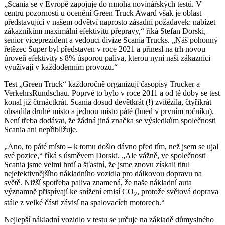
„Scania se v Evropě zapojuje do mnoha novinářských testů. V
centru pozornosti u ocenění Green Truck Award však je oblast
představující v našem odvětví naprosto zásadní požadavek: nabízet
zákazníkům maximální efektivitu přepravy,“ říká Stefan Dorski,
senior viceprezident a vedoucí divize Scania Trucks. „Náš pohonný
řetězec Super byl představen v roce 2021 a přinesl na trh novou
úroveň efektivity s 8% úsporou paliva, kterou nyní naši zákazníci
využívají v každodenním provozu.“
Test „Green Truck“ každoročně organizují časopisy Trucker a
VerkehrsRundschau. Poprvé to bylo v roce 2011 a od té doby se test
konal již čtrnáctkrát. Scania dosud devětkrát (!) zvítězila, čtyřikrát
obsadila druhé místo a jednou místo páté (hned v prvním ročníku).
Není třeba dodávat, že žádná jiná značka se výsledkům společnosti
Scania ani nepřibližuje.
„Ano, to páté místo – k tomu došlo dávno před tím, než jsem se ujal
své pozice,“ říká s úsměvem Dorski. „Ale vážně, ve společnosti
Scania jsme velmi hrdí a šťastní, že jsme znovu získali titul
nejefektivnějšího nákladního vozidla pro dálkovou dopravu na
světě. Nižší spotřeba paliva znamená, že naše nákladní auta
významně přispívají ke snížení emisí CO
, protože světová doprava
2
stále z velké části závisí na spalovacích motorech.“
Nejlepší nákladní vozidlo v testu se určuje na základě důmyslného