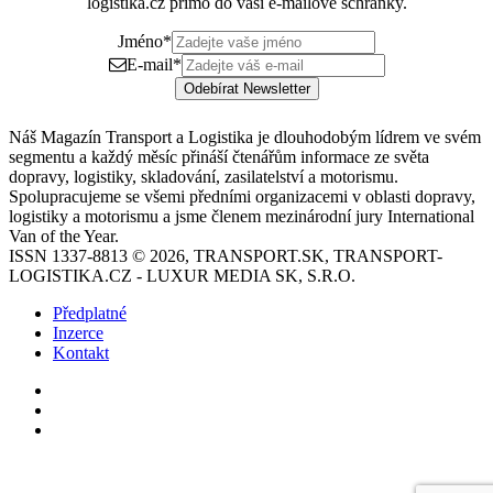
logistika.cz přímo do vaší e-mailové schránky.
Jméno
*
E-mail
*
Odebírat Newsletter
Náš Magazín Transport a Logistika je dlouhodobým lídrem ve svém
segmentu a každý měsíc přináší čtenářům informace ze světa
dopravy, logistiky, skladování, zasilatelství a motorismu.
Spolupracujeme se všemi předními organizacemi v oblasti dopravy,
logistiky a motorismu a jsme členem mezinárodní jury International
Van of the Year.
ISSN 1337-8813 © 2026, TRANSPORT.SK, TRANSPORT-
LOGISTIKA.CZ - LUXUR MEDIA SK, S.R.O.
Předplatné
Inzerce
Kontakt
Facebook
YouTube
Instagram
Back
to