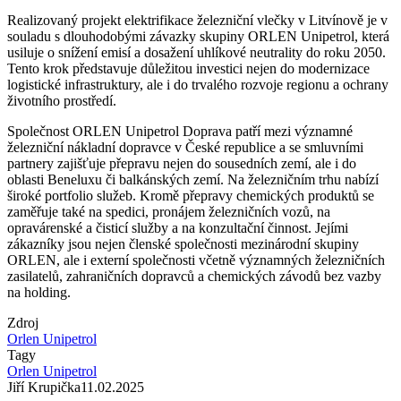
Realizovaný projekt elektrifikace železniční vlečky v Litvínově je v
souladu s dlouhodobými závazky skupiny ORLEN Unipetrol, která
usiluje o snížení emisí a dosažení uhlíkové neutrality do roku 2050.
Tento krok představuje důležitou investici nejen do modernizace
logistické infrastruktury, ale i do trvalého rozvoje regionu a ochrany
životního prostředí.
Společnost ORLEN Unipetrol Doprava patří mezi významné
železniční nákladní dopravce v České republice a se smluvními
partnery zajišťuje přepravu nejen do sousedních zemí, ale i do
oblasti Beneluxu či balkánských zemí. Na železničním trhu nabízí
široké portfolio služeb. Kromě přepravy chemických produktů se
zaměřuje také na spedici, pronájem železničních vozů, na
opravárenské a čisticí služby a na konzultační činnost. Jejími
zákazníky jsou nejen členské společnosti mezinárodní skupiny
ORLEN, ale i externí společnosti včetně významných železničních
zasilatelů, zahraničních dopravců a chemických závodů bez vazby
na holding.
Zdroj
Orlen Unipetrol
Tagy
Orlen Unipetrol
Jiří Krupička
11.02.2025