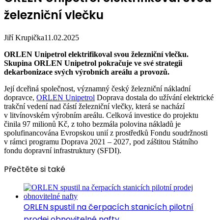
železniční vlečku
Jiří Krupička
11.02.2025
ORLEN Unipetrol elektrifikoval svou železniční vlečku.
Skupina ORLEN Unipetrol pokračuje ve své strategii
dekarbonizace svých výrobních areálu a provozů.
Její dceřiná společnost, významný český železniční nákladní
dopravce,
ORLEN Unipetrol
Doprava dostala do užívání elektrické
trakční vedení nad částí železniční vlečky, která se nachází
v litvínovském výrobním areálu. Celková investice do projektu
činila 97 milionů Kč, z toho bezmála polovina nákladů je
spolufinancována Evropskou unií z prostředků Fondu soudržnosti
v rámci programu Doprava 2021 – 2027, pod záštitou Státního
fondu dopravní infrastruktury (SFDI).
Přečtěte si také
ORLEN spustil na čerpacích stanicích pilotní
prodej obnovitelné nafty