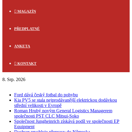
MAGAZÍN
PŘEDPLATNÉ
ANKETA
KONTAKT
8. Srp. 2026
FLASH NEWS
Ford dává český fotbal do pohybu
Kia PV5 se stala nejprodávanější elektrickou dodávkou
střední velikosti v Evropě
Roman Hrubý novým General Logistics Managerem
společnosti PST CLC Mitsui-Soko
Společnost Jungheinrich získává podíl ve společnosti EP
Equipment
Dachser zrychluje přepravy do Německa