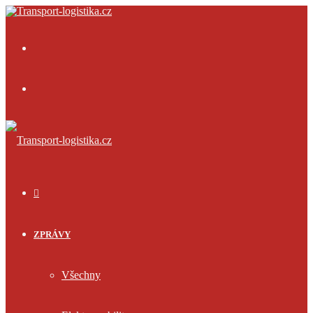
Menu
Přihlásit
se
ÚVOD
ZPRÁVY
Všechny