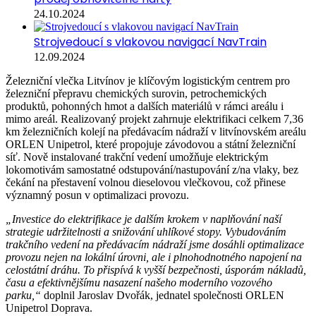
24.10.2024
Strojvedoucí s vlakovou navigací NavTrain
12.09.2024
Železniční vlečka Litvínov je klíčovým logistickým centrem pro
železniční přepravu chemických surovin, petrochemických
produktů, pohonných hmot a dalších materiálů v rámci areálu i
mimo areál. Realizovaný projekt zahrnuje elektrifikaci celkem 7,36
km železničních kolejí na předávacím nádraží v litvínovském areálu
ORLEN Unipetrol, které propojuje závodovou a státní železniční
síť. Nově instalované trakční vedení umožňuje elektrickým
lokomotivám samostatné odstupování/nastupování z/na vlaky, bez
čekání na přestavení volnou dieselovou vlečkovou, což přinese
významný posun v optimalizaci provozu.
„Investice do elektrifikace je dalším krokem v naplňování naší
strategie udržitelnosti a snižování uhlíkové stopy. Vybudováním
trakčního vedení na předávacím nádraží jsme dosáhli optimalizace
provozu nejen na lokální úrovni, ale i plnohodnotného napojení na
celostátní dráhu. To přispívá k vyšší bezpečnosti, úsporám nákladů,
času a efektivnějšímu nasazení našeho moderního vozového
parku,“
doplnil Jaroslav Dvořák, jednatel společnosti ORLEN
Unipetrol Doprava.