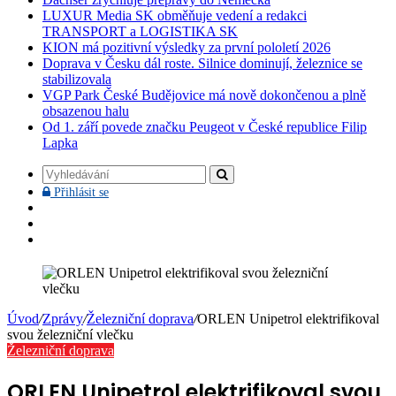
LUXUR Media SK obměňuje vedení a redakci
TRANSPORT a LOGISTIKA SK
KION má pozitivní výsledky za první pololetí 2026
Doprava v Česku dál roste. Silnice dominují, železnice se
stabilizovala
VGP Park České Budějovice má nově dokončenou a plně
obsazenou halu
Od 1. září povede značku Peugeot v České republice Filip
Lapka
Vyhledávání
Přihlásit
Přihlásit se
se
Facebook
YouTube
Instagram
Úvod
/
Zprávy
/
Železniční doprava
/
ORLEN Unipetrol elektrifikoval
svou železniční vlečku
Železniční doprava
ORLEN Unipetrol elektrifikoval svou