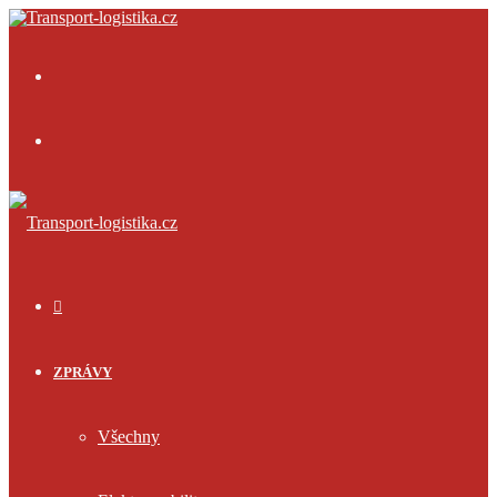
Menu
Přihlásit
se
ÚVOD
ZPRÁVY
Všechny