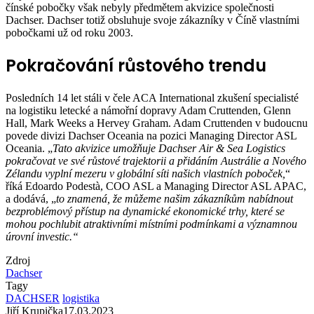
čínské pobočky však nebyly předmětem akvizice společnosti
Dachser. Dachser totiž obsluhuje svoje zákazníky v Číně vlastními
pobočkami už od roku 2003.
Pokračování růstového trendu
Posledních 14 let stáli v čele ACA International zkušení specialisté
na logistiku letecké a námořní dopravy Adam Cruttenden, Glenn
Hall, Mark Weeks a Hervey Graham. Adam Cruttenden v budoucnu
povede divizi Dachser Oceania na pozici Managing Director ASL
Oceania. „
Tato akvizice umožňuje Dachser Air & Sea Logistics
pokračovat ve své růstové trajektorii a přidáním Austrálie a Nového
Zélandu vyplní mezeru v globální síti našich vlastních poboček,
“
říká Edoardo Podestà, COO ASL a Managing Director ASL APAC,
a dodává, „
to znamená, že můžeme našim zákazníkům nabídnout
bezproblémový přístup na dynamické ekonomické trhy, které se
mohou pochlubit atraktivními místními podmínkami a významnou
úrovní investic.“
Zdroj
Dachser
Tagy
DACHSER
logistika
Jiří Krupička
17.03.2023