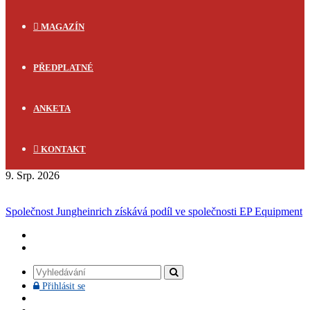
MAGAZÍN
PŘEDPLATNÉ
ANKETA
KONTAKT
9. Srp. 2026
FLASH NEWS
Společnost Jungheinrich získává podíl ve společnosti EP Equipment
Vyhledávání
Přihlásit
Přihlásit se
se
Facebook
YouTube