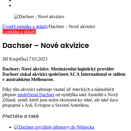
Instagram
Úvod
/
Logistika a sklady
/
Dachser – Nové akvizice
Logistika a sklady
Dachser – Nové akvizice
Jiří Krupička
17.03.2023
Dachser: Nové akvizice.
Mezinárodní logistický provider
Dachser získal akvizicí společnost ACA International se sídlem
v australském Melbourne.
Díky této akvizici zahrnuje vlastní síť leteckých a námořních
přeprav
společnosti Dachser
od nynějška také Austrálii a Nový
Zéland, země, které jsou nejen ekonomicky silné, ale také úzce
propojené s Asií, Evropou a Severní Amerikou.
Přečtěte si také