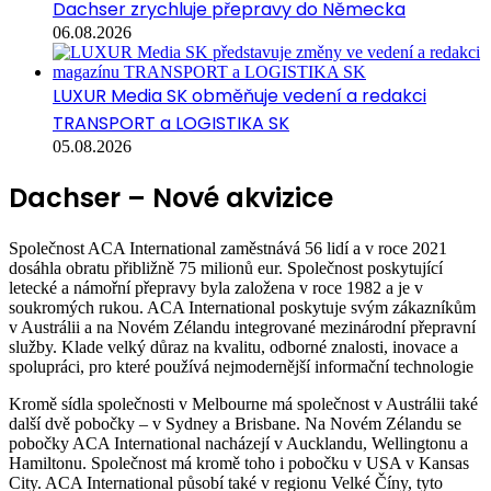
Dachser zrychluje přepravy do Německa
06.08.2026
LUXUR Media SK obměňuje vedení a redakci
TRANSPORT a LOGISTIKA SK
05.08.2026
Dachser – Nové akvizice
Společnost ACA International zaměstnává 56 lidí a v roce 2021
dosáhla obratu přibližně 75 milionů eur. Společnost poskytující
letecké a námořní přepravy byla založena v roce 1982 a je v
soukromých rukou. ACA International poskytuje svým zákazníkům
v Austrálii a na Novém Zélandu integrované mezinárodní přepravní
služby. Klade velký důraz na kvalitu, odborné znalosti, inovace a
spolupráci, pro které používá nejmodernější informační technologie
Kromě sídla společnosti v Melbourne má společnost v Austrálii také
další dvě pobočky – v Sydney a Brisbane. Na Novém Zélandu se
pobočky ACA International nacházejí v Aucklandu, Wellingtonu a
Hamiltonu. Společnost má kromě toho i pobočku v USA v Kansas
City. ACA International působí také v regionu Velké Číny, tyto