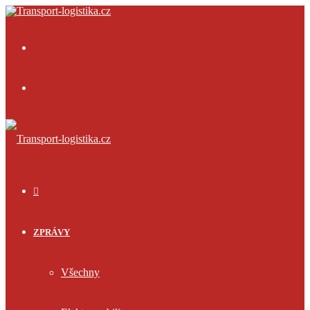
Menu
Přihlásit
se
ÚVOD
ZPRÁVY
Všechny