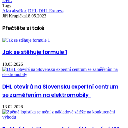
DHL
Tagy
Alza
alzaBox
DHL
DHL Express
Jiří Krupička
18.05.2023
Přečtěte si také
Jak se stěhuje formule 1
18.03.2026
DHL otevírá na Slovensku expertní centrum
se zaměřením na elektromobily
13.02.2026