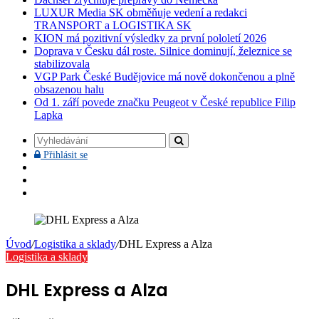
LUXUR Media SK obměňuje vedení a redakci
TRANSPORT a LOGISTIKA SK
KION má pozitivní výsledky za první pololetí 2026
Doprava v Česku dál roste. Silnice dominují, železnice se
stabilizovala
VGP Park České Budějovice má nově dokončenou a plně
obsazenou halu
Od 1. září povede značku Peugeot v České republice Filip
Lapka
Vyhledávání
Přihlásit
Přihlásit se
se
Facebook
YouTube
Instagram
Úvod
/
Logistika a sklady
/
DHL Express a Alza
Logistika a sklady
DHL Express a Alza