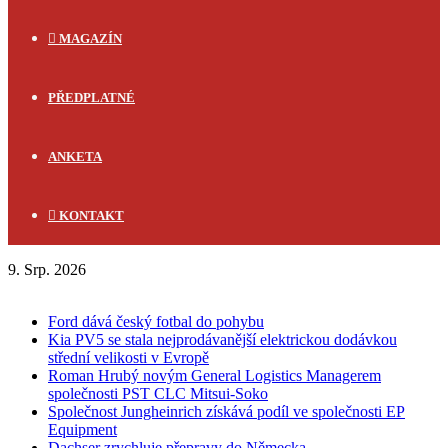
MAGAZÍN
PŘEDPLATNÉ
ANKETA
KONTAKT
9. Srp. 2026
FLASH NEWS
Ford dává český fotbal do pohybu
Kia PV5 se stala nejprodávanější elektrickou dodávkou
střední velikosti v Evropě
Roman Hrubý novým General Logistics Managerem
společnosti PST CLC Mitsui-Soko
Společnost Jungheinrich získává podíl ve společnosti EP
Equipment
Dachser zrychluje přepravy do Německa