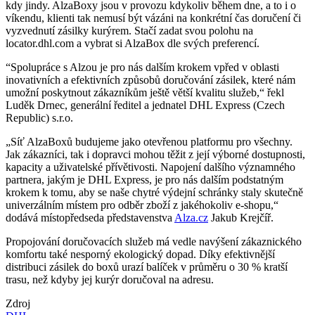
kdy jindy. AlzaBoxy jsou v provozu kdykoliv během dne, a to i o
víkendu, klienti tak nemusí být vázáni na konkrétní čas doručení či
vyzvednutí zásilky kurýrem. Stačí zadat svou polohu na
locator.dhl.com a vybrat si AlzaBox dle svých preferencí.
“Spolupráce s Alzou je pro nás dalším krokem vpřed v oblasti
inovativních a efektivních způsobů doručování zásilek, které nám
umožní poskytnout zákazníkům ještě větší kvalitu služeb,“ řekl
Luděk Drnec, generální ředitel a jednatel DHL Express (Czech
Republic) s.r.o.
„Síť AlzaBoxů budujeme jako otevřenou platformu pro všechny.
Jak zákazníci, tak i dopravci mohou těžit z její výborné dostupnosti,
kapacity a uživatelské přívětivosti. Napojení dalšího významného
partnera, jakým je DHL Express, je pro nás dalším podstatným
krokem k tomu, aby se naše chytré výdejní schránky staly skutečně
univerzálním místem pro odběr zboží z jakéhokoliv e-shopu,“
dodává místopředseda představenstva
Alza.cz
Jakub Krejčíř.
Propojování doručovacích služeb má vedle navýšení zákaznického
komfortu také nesporný ekologický dopad. Díky efektivnější
distribuci zásilek do boxů urazí balíček v průměru o 30 % kratší
trasu, než kdyby jej kurýr doručoval na adresu.
Zdroj