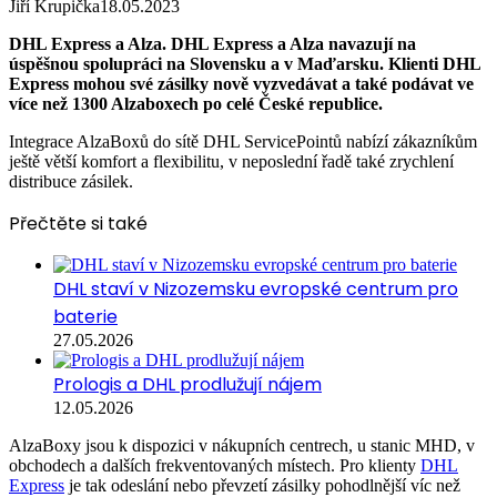
Jiří Krupička
18.05.2023
DHL Express a Alza. DHL Express a Alza navazují na
úspěšnou spolupráci na Slovensku a v Maďarsku. Klienti DHL
Express mohou své zásilky nově vyzvedávat a také podávat ve
více než 1300 Alzaboxech po celé České republice.
Integrace AlzaBoxů do sítě DHL ServicePointů nabízí zákazníkům
ještě větší komfort a flexibilitu, v neposlední řadě také zrychlení
distribuce zásilek.
Přečtěte si také
DHL staví v Nizozemsku evropské centrum pro
baterie
27.05.2026
Prologis a DHL prodlužují nájem
12.05.2026
AlzaBoxy jsou k dispozici v nákupních centrech, u stanic MHD, v
obchodech a dalších frekventovaných místech. Pro klienty
DHL
Express
je tak odeslání nebo převzetí zásilky pohodlnější víc než